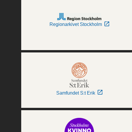
Regionarkivet Stockholm
Samfundet S:t Erik