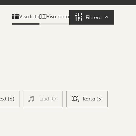
Visa karta
Visa lista
Filtrera
Filtrera
Text
(
6
)
Ljud
(
0
)
Karta
(
5
)