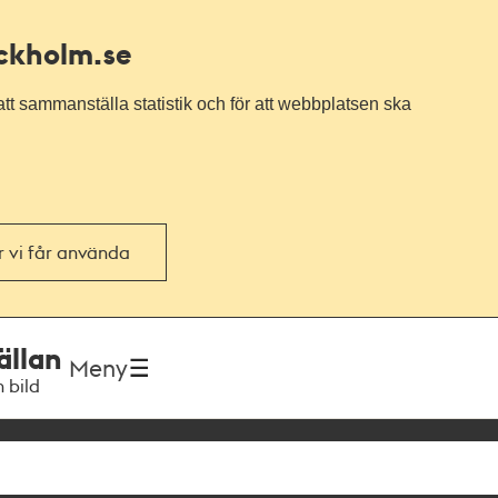
ockholm.se
tt sammanställa statistik och för att webbplatsen ska
or vi får använda
ällan
Meny
h bild