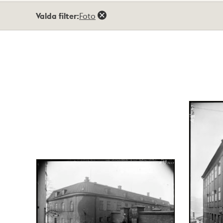
Totalt
Valda filter:
Foto
4
träffar