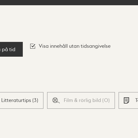
Visa innehåll utan tidsangivelse
a på tid
Litteraturtips
(
3
)
Film & rörlig bild
(
0
)