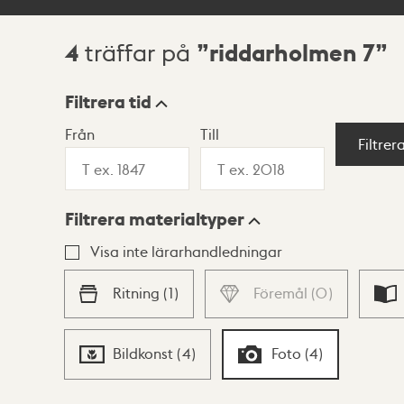
4
riddarholmen 7
träffar på
Sökresultat
Filtrera tid
Från
Till
Visningsläge
Filtrer
Filtrera materialtyper
Lista
Karta
Visa inte lärarhandledningar
Ritning
(
1
)
Föremål
(
0
)
Bildkonst
(
4
)
Foto
(
4
)