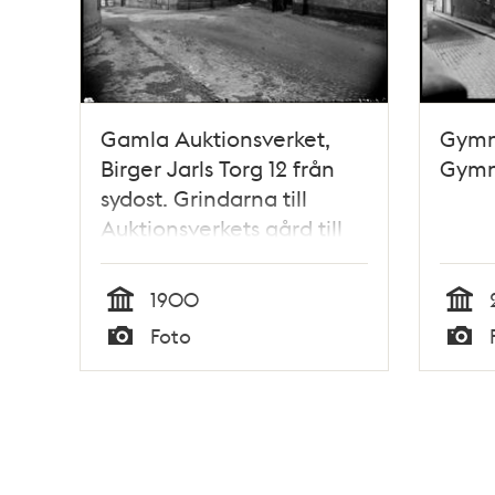
Gamla Auktionsverket,
Gymn
Birger Jarls Torg 12 från
Gymn
sydost. Grindarna till
Auktionsverkets gård till
höger.
1900
Tid
Tid
Foto
Typ
Typ