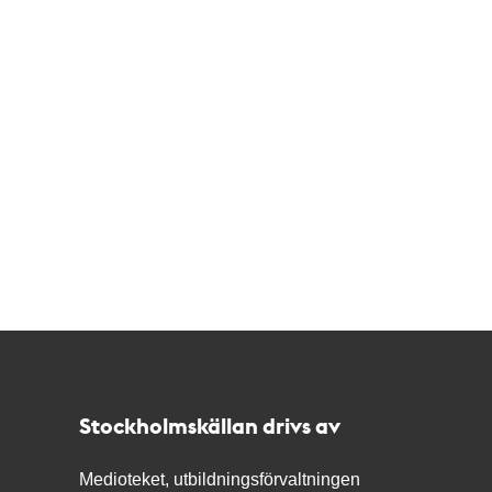
Kontakt
Stockholmskällan
Stockholmskällan drivs av
Medioteket, utbildningsförvaltningen