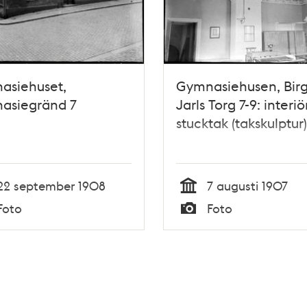
asiehuset,
Gymnasiehusen, Bir
asiegränd 7
Jarls Torg 7-9: interiör
stucktak (takskulptur)
22 september 1908
7 augusti 1907
Tid
Foto
Foto
Typ