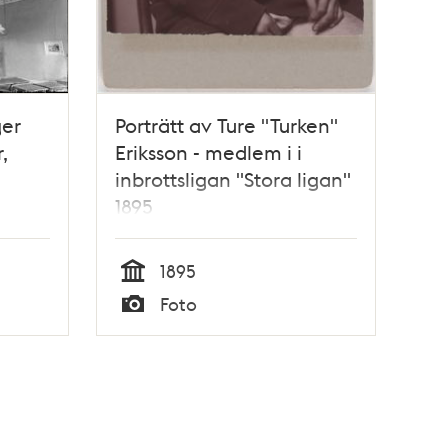
ger
Porträtt av Ture "Turken"
,
Eriksson - medlem i i
inbrottsligan "Stora ligan"
1895
1895
Tid
Foto
Typ