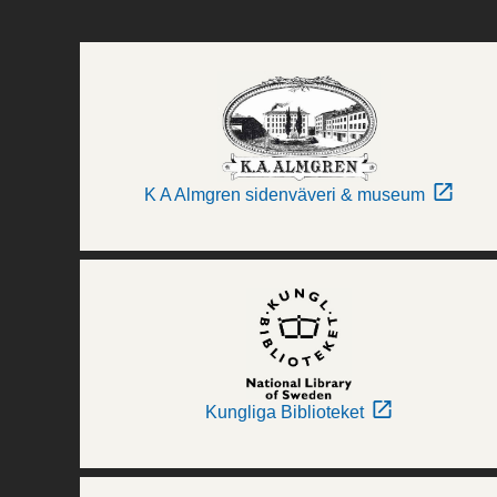
K A Almgren sidenväveri & museum
Kungliga Biblioteket