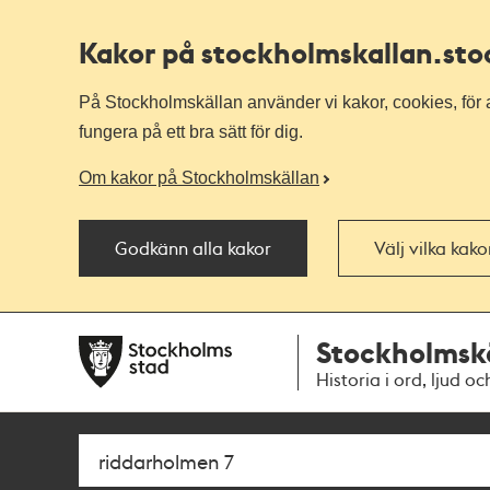
Kakor på stockholmskallan
.st
På Stockholmskällan använder vi kakor, cookies, för a
fungera på ett bra sätt för dig.
Om kakor på Stockholmskällan
Godkänn alla kakor
Välj vilka kak
Till
Till
Stockholmsk
navigationen
huvudinnehållet
Historia i ord, ljud oc
Sök
Fritextsök