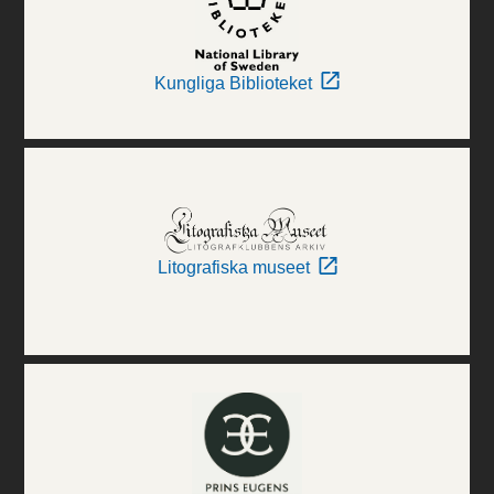
Kungliga Biblioteket
Litografiska museet