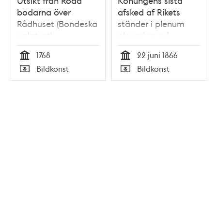
Utsikt från Röda
Konungens sista
bodarna över
afsked af Rikets
Rådhuset (Bondeska
ständer i plenum
palatset),
plenorium på
Riddarhuset och
Rikssalen den 22 juni
1768
22 juni 1866
Riddarholmen
1866. Litografisk bild
Tid
Tid
Bildkonst
Bildkonst
Ny Illustrerad
Typ
Typ
Tidning, nr 27 den 7
juli 1866