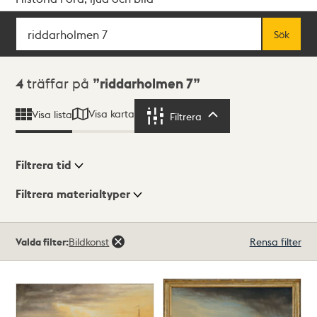
Sök
Fritextsök
Sök
Sökresultat
4
träffar på
riddarholmen 7
Visa karta
Visa lista
Filtrera
Filtrera
Filtrera tid
Filtrera materialtyper
Visningsläge
Totalt
Valda filter:
Bildkonst
Rensa filter
4
träffar
Lista
Karta