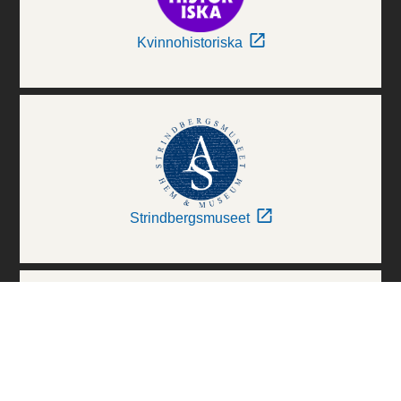
Kvinnohistoriska
Strindbergsmuseet
Thielska Galleriet