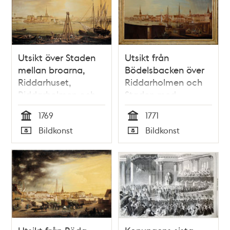
Utsikt över Staden
Utsikt från
mellan broarna,
Bödelsbacken över
Riddarhuset,
Riddarholmen och
Riddarholmen och
Staden med
Södermalm
Storkyrkan och
1769
1771
Tyska kyrkan
Tid
Tid
Bildkonst
Bildkonst
Typ
Typ