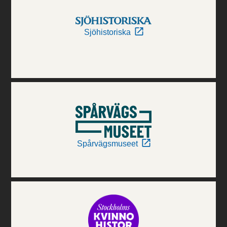
Sjöhistoriska
Spårvägsmuseet