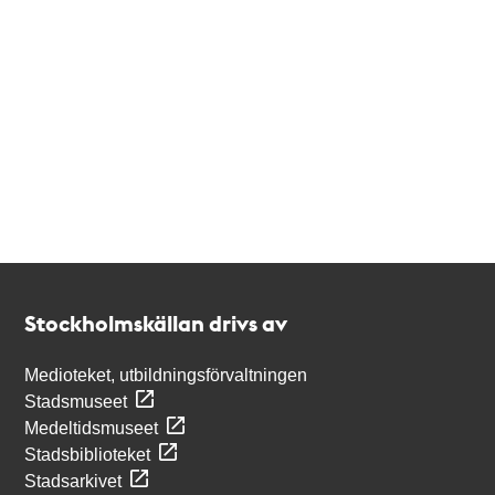
Kontakt
Stockholmskällan
Stockholmskällan drivs av
Medioteket, utbildningsförvaltningen
Stadsmuseet
Medeltidsmuseet
Stadsbiblioteket
Stadsarkivet