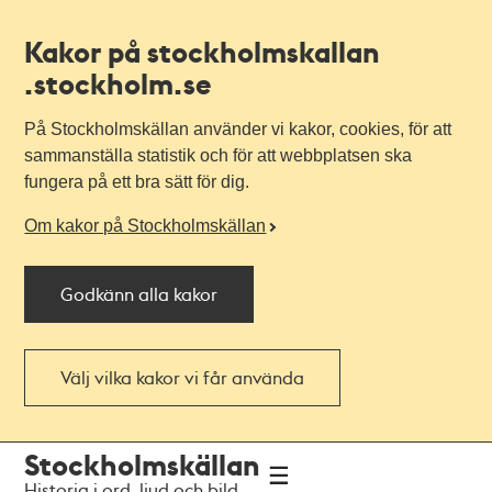
Kakor på stockholmskallan
.stockholm.se
På Stockholmskällan använder vi kakor, cookies, för att
sammanställa statistik och för att webbplatsen ska
fungera på ett bra sätt för dig.
Om kakor på Stockholmskällan
Godkänn alla kakor
Välj vilka kakor vi får använda
Till
Till
Stockholmskällan
navigationen
huvudinnehållet
Historia i ord, ljud och bild