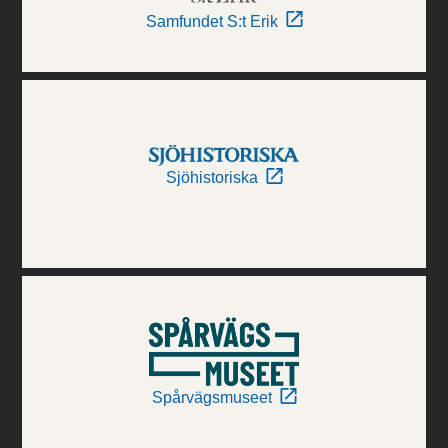
Samfundet S:t Erik
Sjöhistoriska
Spårvägsmuseet