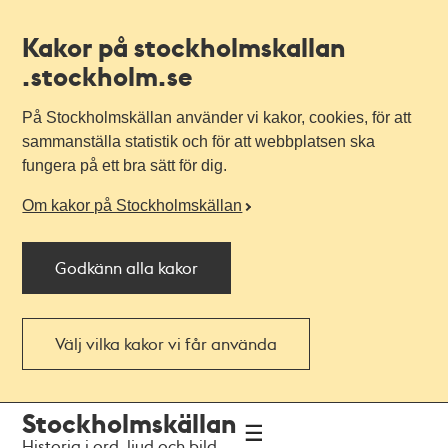
Kakor på stockholmskallan
.stockholm.se
På Stockholmskällan använder vi kakor, cookies, för att
sammanställa statistik och för att webbplatsen ska
fungera på ett bra sätt för dig.
Om kakor på Stockholmskällan
Godkänn alla kakor
Välj vilka kakor vi får använda
Till
Till
Stockholmskällan
navigationen
huvudinnehållet
Historia i ord, ljud och bild