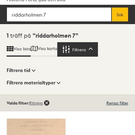
Sök
Fritextsök
Sök
Sökresultat
1
träff på
riddarholmen 7
Visa karta
Visa lista
Filtrera
Filtrera
Filtrera tid
Filtrera materialtyper
Visningsläge
Totalt
Valda filter:
Ritning
Rensa filter
1
träffar
Lista
Karta