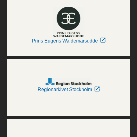
Prins Eugens Waldemarsudde
Regionarkivet Stockholm