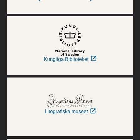
Kungliga Biblioteket
Litografiska museet