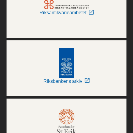
Riksantikvarieämbetet
Riksbankens arkiv