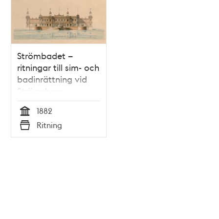
Strömbadet –
ritningar till sim- och
badinrättning vid
Strömsborg
1882
Tid
Ritning
Typ