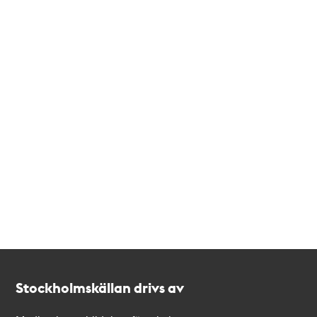
Kontakt
Stockholmskällan
Stockholmskällan drivs av