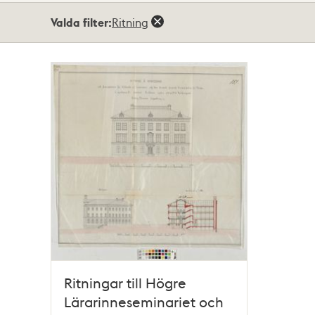
Totalt
Valda filter:
Ritning
1
träffar
Ritningar till Högre
Lärarinneseminariet och