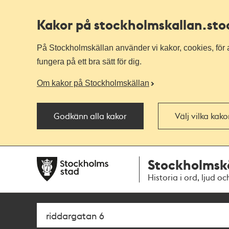
Kakor på stockholmskallan
.st
På Stockholmskällan använder vi kakor, cookies, för a
fungera på ett bra sätt för dig.
Om kakor på Stockholmskällan
Godkänn alla kakor
Välj vilka kak
Till
Till
Stockholmsk
navigationen
huvudinnehållet
Historia i ord, ljud oc
Sök
Fritextsök