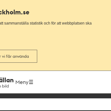
ockholm.se
tt sammanställa statistik och för att webbplatsen ska
or vi får använda
ällan
Meny
h bild