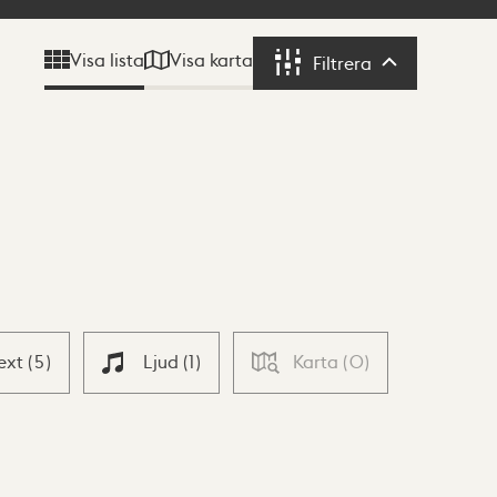
Visa karta
Visa lista
Filtrera
Filtrera
ext
(
5
)
Ljud
(
1
)
Karta
(
0
)