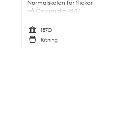
Normalskolan för flickor
på Östermalm 1870
1870
Tid
Ritning
Typ