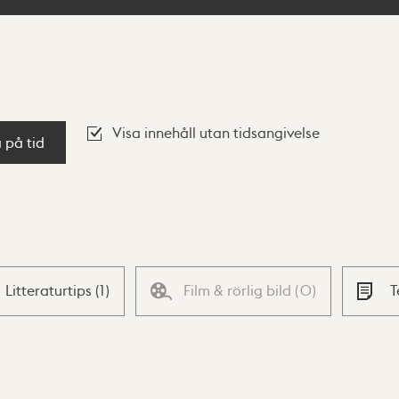
Visa innehåll utan tidsangivelse
a på tid
Litteraturtips
(
1
)
Film & rörlig bild
(
0
)
T