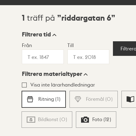
1
riddargatan 6
träff på
Sökresultat
Filtrera tid
Från
Till
Visningsläge
Filtrer
Filtrera materialtyper
Lista
Karta
Visa inte lärarhandledningar
Ritning
(
1
)
Föremål
(
0
)
Bildkonst
(
0
)
Foto
(
12
)