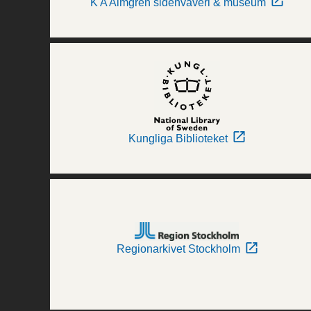
K A Almgren sidenväveri & museum
Kungliga Biblioteket
Regionarkivet Stockholm