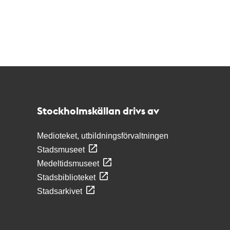
Kontakt
Stockholmskällan
Stockholmskällan drivs av
Medioteket, utbildningsförvaltningen
Stadsmuseet
Medeltidsmuseet
Stadsbiblioteket
Stadsarkivet