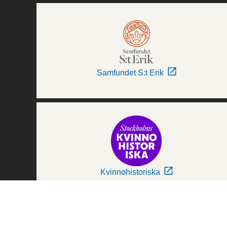
Samfundet S:t Erik
Kvinnohistoriska