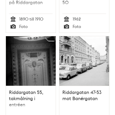
på Riddargatan
50
1890 till 1910
1962
Tid
Tid
Foto
Foto
Typ
Typ
Riddargatan 55,
Riddargatan 47-53
takmålning i
mot Banérgatan
entréen