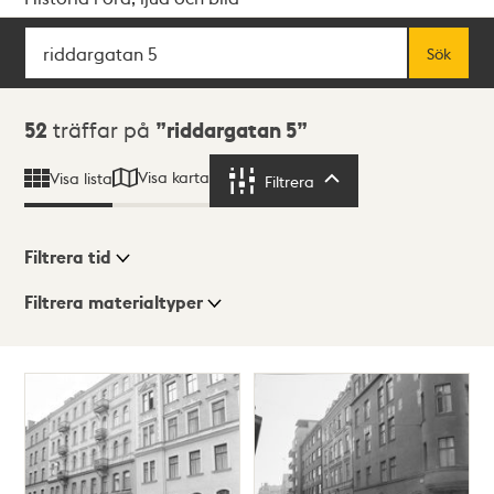
Sök
Fritextsök
Sök
Sökresultat
52
träffar på
riddargatan 5
Visa karta
Visa lista
Filtrera
Filtrera
Filtrera tid
Filtrera materialtyper
Visningsläge
Totalt
52
träffar
Lista
Karta