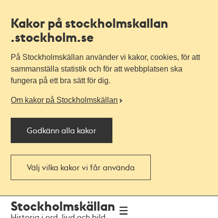
Kakor på stockholmskallan
.stockholm.se
På Stockholmskällan använder vi kakor, cookies, för att
sammanställa statistik och för att webbplatsen ska
fungera på ett bra sätt för dig.
Om kakor på Stockholmskällan
Godkänn alla kakor
Välj vilka kakor vi får använda
Till
Till
Stockholmskällan
navigationen
huvudinnehållet
Historia i ord, ljud och bild