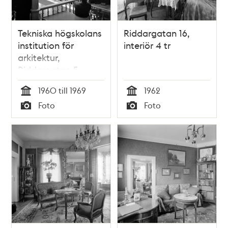
Tekniska högskolans
Riddargatan 16,
institution för
interiör 4 tr
arkitektur,
Riddargatan 5
1960 till 1969
1962
Tid
Tid
Foto
Foto
Typ
Typ