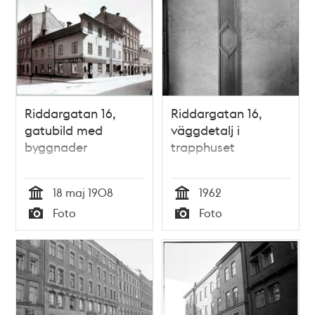
Riddargatan 16,
Riddargatan 16,
gatubild med
väggdetalj i
byggnader
trapphuset
18 maj 1908
1962
Tid
Tid
Foto
Foto
Typ
Typ