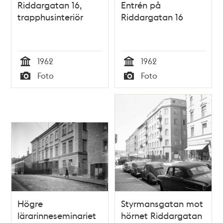
Riddargatan 16,
Entrén på
trapphusinteriör
Riddargatan 16
1962
1962
Tid
Tid
Foto
Foto
Typ
Typ
Högre
Styrmansgatan mot
lärarinneseminariet
hörnet Riddargatan