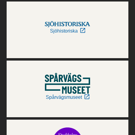
Sjöhistoriska
Spårvägsmuseet