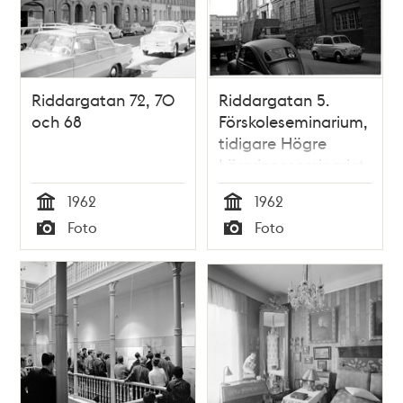
Riddargatan 72, 70
Riddargatan 5.
och 68
Förskoleseminarium,
tidigare Högre
Lärarinneseminariet
1962
1962
Tid
Tid
Foto
Foto
Typ
Typ