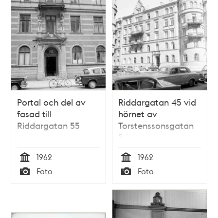
Portal och del av
Riddargatan 45 vid
fasad till
hörnet av
Riddargatan 55
Torstenssonsgatan
5
1962
1962
Tid
Tid
Foto
Foto
Typ
Typ