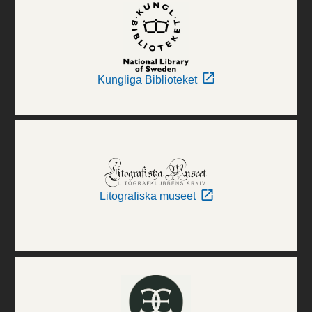
Kungliga Biblioteket
Litografiska museet