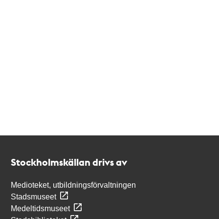
Kontakt
Stockholmskällan
Stockholmskällan drivs av
Medioteket, utbildningsförvaltningen
Stadsmuseet
Medeltidsmuseet