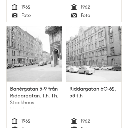
1962
1962
Tid
Tid
Foto
Foto
Typ
Typ
Banérgatan 5-9 från
Riddargatan 60-62,
Riddargatan. T.h. Th.
58 t.h
Stockhaus
Herrekipering
Sybehör,
1962
1962
Riddargatan 55
Tid
Tid