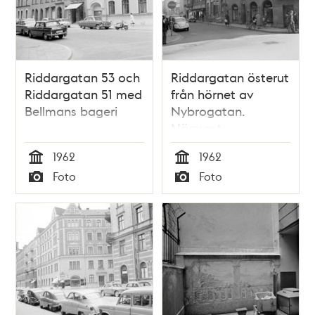
Riddargatan 53 och
Riddargatan österut
Riddargatan 51 med
från hörnet av
Bellmans bageri
Nybrogatan.
Närmast
Riddargatan 16
1962
1962
Tid
Tid
Foto
Foto
Typ
Typ