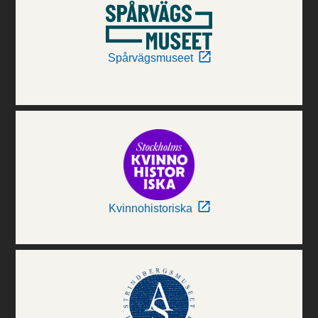
Spårvägsmuseet
Kvinnohistoriska