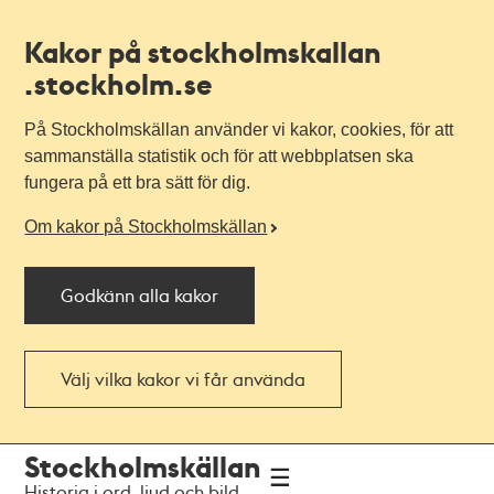
Kakor på stockholmskallan
.stockholm.se
På Stockholmskällan använder vi kakor, cookies, för att
sammanställa statistik och för att webbplatsen ska
fungera på ett bra sätt för dig.
Om kakor på Stockholmskällan
Godkänn alla kakor
Välj vilka kakor vi får använda
Till
Till
Stockholmskällan
navigationen
huvudinnehållet
Historia i ord, ljud och bild