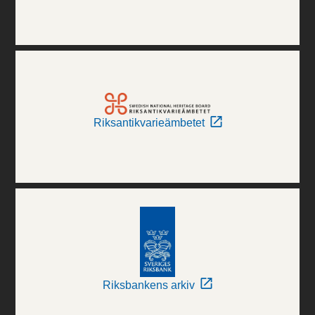
Riksantikvarieämbetet
Riksbankens arkiv