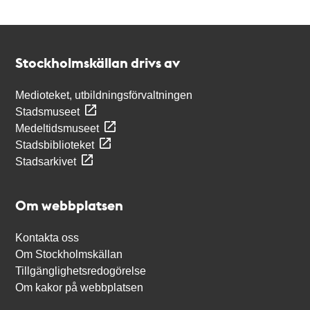
Kontakt
Stockholmskällan
Stockholmskällan drivs av
Medioteket, utbildningsförvaltningen
Stadsmuseet
Medeltidsmuseet
Stadsbiblioteket
Stadsarkivet
Om webbplatsen
Kontakta oss
Om Stockholmskällan
Tillgänglighetsredogörelse
Om kakor på webbplatsen