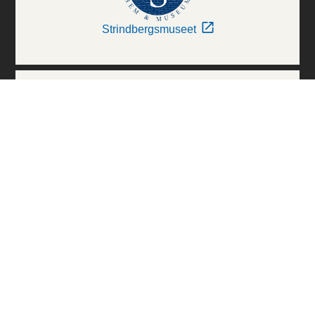
Strindbergsmuseet
Thielska Galleriet
Världskulturmuseerna