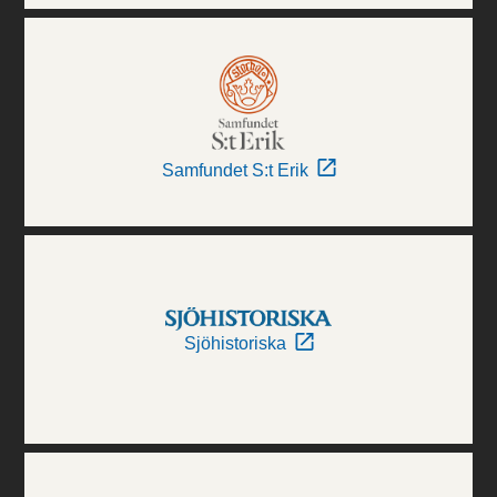
Samfundet S:t Erik
Sjöhistoriska