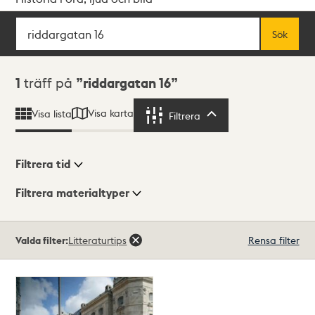
Sök
Fritextsök
Sök
Sökresultat
1
träff på
riddargatan 16
Visa karta
Visa lista
Filtrera
Filtrera
Filtrera tid
Filtrera materialtyper
Visningsläge
Totalt
Valda filter:
Litteraturtips
Rensa filter
1
träffar
Lista
Karta