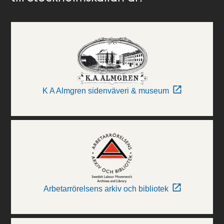
K A Almgren sidenväveri & museum
Arbetarrörelsens arkiv och bibliotek