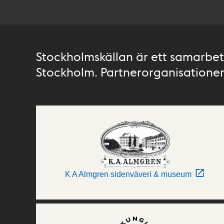
Stockholmskällan är ett samarbete
Stockholm. Partnerorganisationer 
K A Almgren sidenväveri & museum