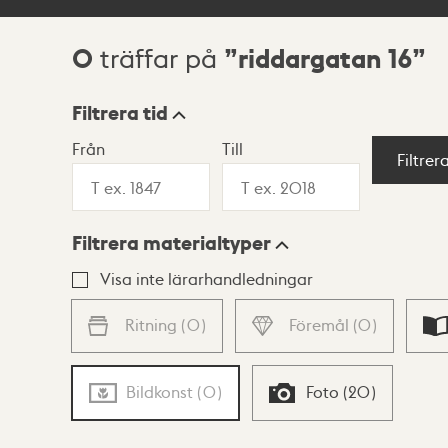
0
riddargatan 16
träffar på
Sökresultat
Filtrera tid
Från
Till
Visningsläge
Filtrer
Filtrera materialtyper
Lista
Karta
Visa inte lärarhandledningar
Ritning
(
0
)
Föremål
(
0
)
Bildkonst
(
0
)
Foto
(
20
)