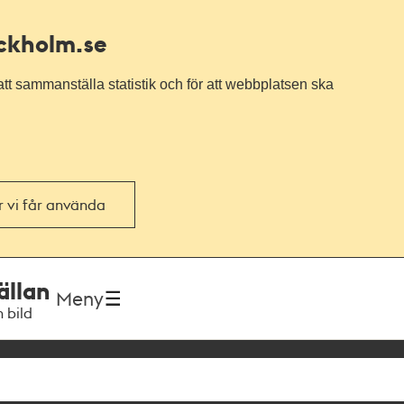
ockholm.se
tt sammanställa statistik och för att webbplatsen ska
or vi får använda
ällan
Meny
h bild