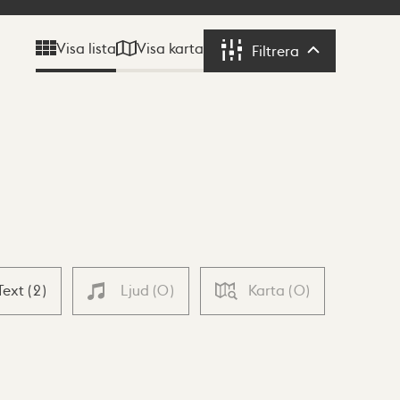
Visa karta
Visa lista
Filtrera
Filtrera
Text
(
2
)
Ljud
(
0
)
Karta
(
0
)