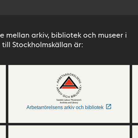
 mellan arkiv, bibliotek och museer i
till Stockholmskällan är:
Arbetarrörelsens arkiv och bibliotek