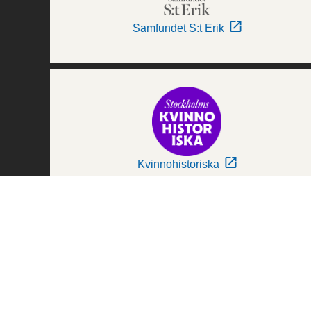
Samfundet S:t Erik
Kvinnohistoriska
Världskulturmuseerna