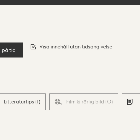
Visa innehåll utan tidsangivelse
a på tid
Litteraturtips
(
1
)
Film & rörlig bild
(
0
)