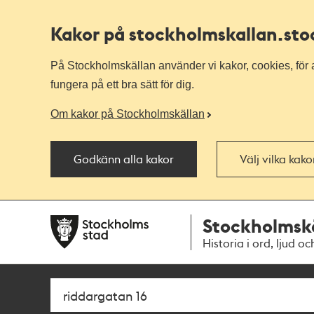
Kakor på stockholmskallan
.st
På Stockholmskällan använder vi kakor, cookies, för a
fungera på ett bra sätt för dig.
Om kakor på Stockholmskällan
Godkänn alla kakor
Välj vilka kak
Till
Till
Stockholmsk
navigationen
huvudinnehållet
Historia i ord, ljud oc
Sök
Fritextsök