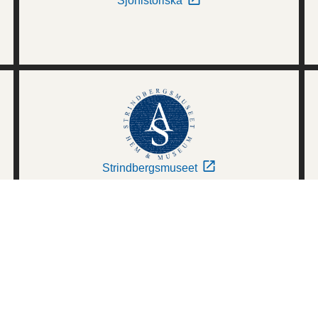
Sjöhistoriska
Strindbergsmuseet