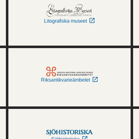
Litografiska museet
Riksantikvarieämbetet