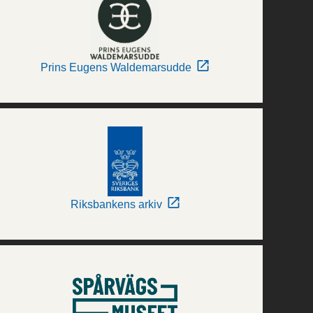
Prins Eugens Waldemarsudde
Riksbankens arkiv