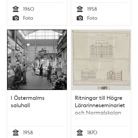
1960
1958
Tid
Tid
Foto
Foto
Typ
Typ
I Östermalms
Ritningar till Högre
saluhall
Lärarinneseminariet
och Normalskolan
för flickor på
Östermalm 1870
1958
1870