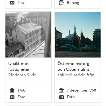
Tid
Tid
Foto
Ritning
Typ
Typ
Utsikt mot
Östermalmstorg
fastigheten
och Östermalms
Riddaren 9 vid
saluhall sedda från
hörnet Riddargatan
Sibyllegatan
- i bakgrunden - och
1960
7 december 1968
Grev Turegatan 4
Tid
Tid
Foto
Foto
Typ
Typ