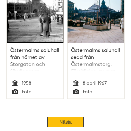
Östermalms saluhall
Östermalms saluhall
från hörnet av
sedd från
Storgatan och
Östermalmstorg.
Sibyllegatan
Försäljning av mat
och blommor på
1958
8 april 1967
torget
Tid
Tid
Foto
Foto
Typ
Typ
Nästa