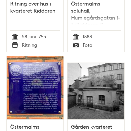
Ritning över hus i
Östermalms
kvarteret Riddaren
saluhall,
Humlegårdsgatan 1-
3 (Riddaren 3)
28 juni 1753
1888
Tid
Tid
Ritning
Foto
Typ
Typ
Östermalms
Gården kvarteret