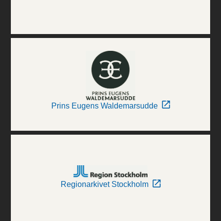
Prins Eugens Waldemarsudde
Regionarkivet Stockholm