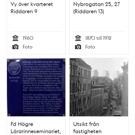
Vy över kvarteret
Nybrogatan 25, 27
Riddaren 9
(Riddaren 13)
1960
1870 till 1912
Tid
Tid
Foto
Foto
Typ
Typ
Fd Högre
Utsikt från
Lärarinneseminariet,
fastigheten