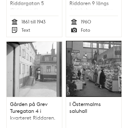
Riddargatan 5
Riddaren 9 längs
(Riddaren 6),
Jakobsbergsgatan
Östermalm
mot Hötorget
1861 till 1943
1960
Tid
Tid
Text
Foto
Typ
Typ
Gården på Grev
I Östermalms
Turegatan 4 i
saluhall
kvarteret Riddaren.