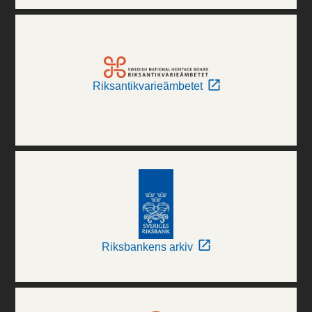
Riksantikvarieämbetet
Riksbankens arkiv