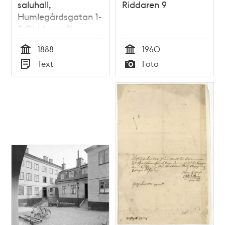
saluhall,
Riddaren 9
Humlegårdsgatan 1-
3 (Riddaren 3)
1888
1960
Tid
Tid
Text
Foto
Typ
Typ