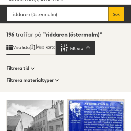
Sök
Fritextsök
Sök
Sökresultat
196
träffar på
riddaren (östermalm)
Visa karta
Visa lista
Filtrera
Filtrera
Filtrera tid
Filtrera materialtyper
Visningsläge
Totalt
196
träffar
Lista
Karta