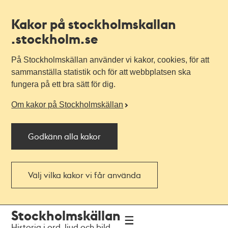
Kakor på stockholmskallan
.stockholm.se
På Stockholmskällan använder vi kakor, cookies, för att
sammanställa statistik och för att webbplatsen ska
fungera på ett bra sätt för dig.
Om kakor på Stockholmskällan
Godkänn alla kakor
Välj vilka kakor vi får använda
Till
Till
Stockholmskällan
navigationen
huvudinnehållet
Historia i ord, ljud och bild