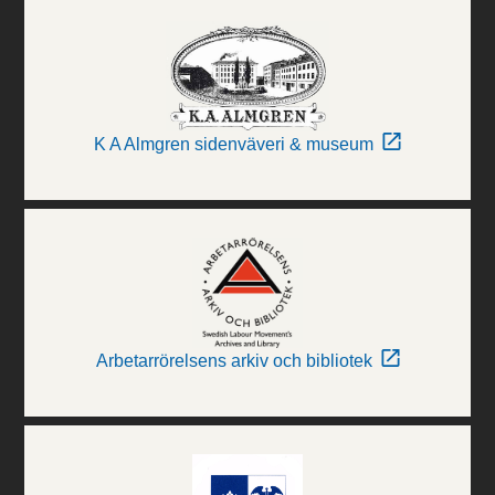
K A Almgren sidenväveri & museum
Arbetarrörelsens arkiv och bibliotek