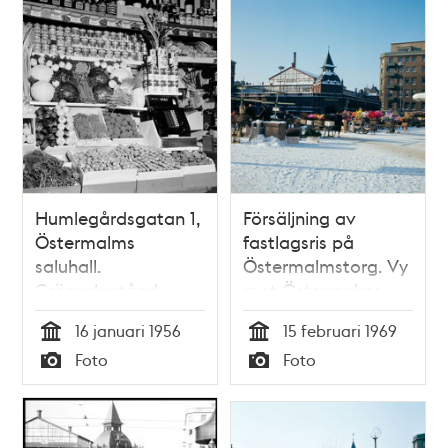
Humlegårdsgatan 1,
Försäljning av
Östermalms
fastlagsris på
saluhall.
Östermalmstorg. Vy
Grönsaksstånd.
mot Östermalms
Interiör
saluhall
16 januari 1956
15 februari 1969
Tid
Tid
Foto
Foto
Typ
Typ