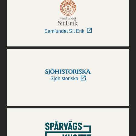
Samfundet S:t Erik
Sjöhistoriska