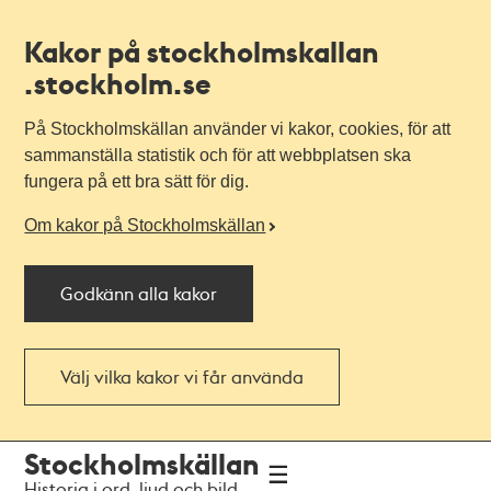
Kakor på stockholmskallan
.stockholm.se
På Stockholmskällan använder vi kakor, cookies, för att
sammanställa statistik och för att webbplatsen ska
fungera på ett bra sätt för dig.
Om kakor på Stockholmskällan
Godkänn alla kakor
Välj vilka kakor vi får använda
Till
Till
Stockholmskällan
navigationen
huvudinnehållet
Historia i ord, ljud och bild