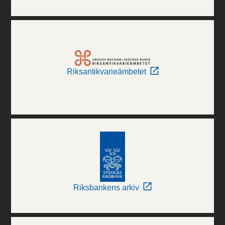
Riksantikvarieämbetet
Riksbankens arkiv