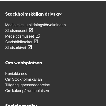
Kontakt
Stockholmskällan
Stockholmskällan drivs av
Medioteket, utbildningsförvaltningen
Stadsmuseet
Medeltidsmuseet
Stadsbiblioteket
Stadsarkivet
Om webbplatsen
Kontakta oss
Om Stockholmskällan
Tillgänglighetsredogörelse
Om kakor på webbplatsen
Sociala medier