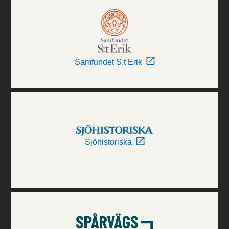
Samfundet S:t Erik
Sjöhistoriska