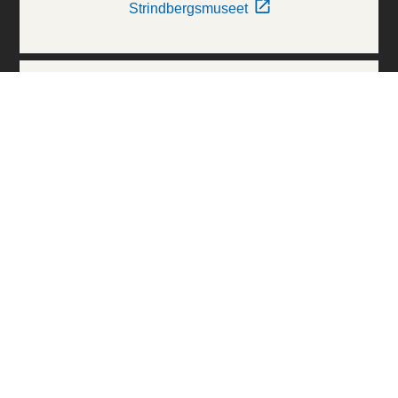
Strindbergsmuseet
Thielska Galleriet
Världskulturmuseerna