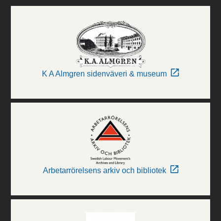
K A Almgren sidenväveri & museum
Arbetarrörelsens arkiv och bibliotek