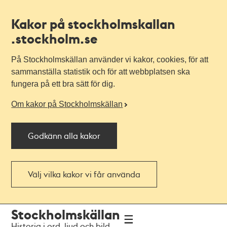
Kakor på stockholmskallan
.stockholm.se
På Stockholmskällan använder vi kakor, cookies, för att
sammanställa statistik och för att webbplatsen ska
fungera på ett bra sätt för dig.
Om kakor på Stockholmskällan
Godkänn alla kakor
Välj vilka kakor vi får använda
Till
Till
Stockholmskällan
navigationen
huvudinnehållet
Historia i ord, ljud och bild