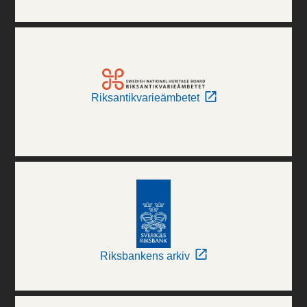
Riksantikvarieämbetet
Riksbankens arkiv