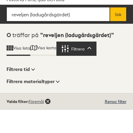
Sök
Fritextsök
Sök
Sökresultat
0
träffar på
reveljen (ladugårdsgärdet)
Visa karta
Visa lista
Filtrera
Filtrera
Filtrera tid
Filtrera materialtyper
Visningsläge
Totalt
Valda filter:
Föremål
Rensa filter
0
träffar
Lista
Karta