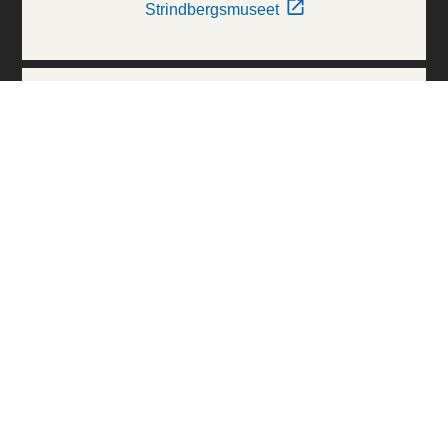
Strindbergsmuseet
Thielska Galleriet
Världskulturmuseerna