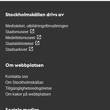
Kontakt
Stockholmskällan
Stockholmskällan drivs av
Medioteket, utbildningsförvaltningen
Stadsmuseet
Medeltidsmuseet
Stadsbiblioteket
Stadsarkivet
Om webbplatsen
Kontakta oss
Om Stockholmskällan
Tillgänglighetsredogörelse
Om kakor på webbplatsen
Sociala medier