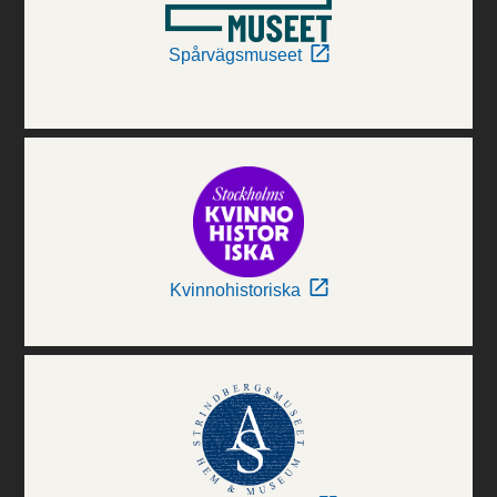
Spårvägsmuseet
Kvinnohistoriska