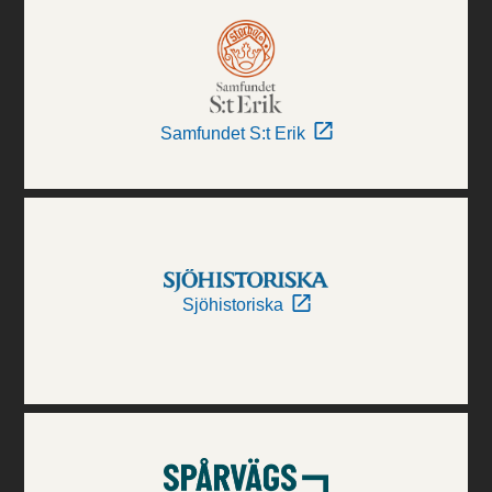
Samfundet S:t Erik
Sjöhistoriska