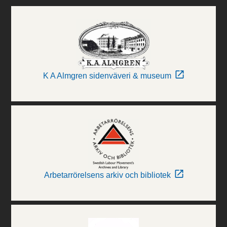
K A Almgren sidenväveri & museum
Arbetarrörelsens arkiv och bibliotek