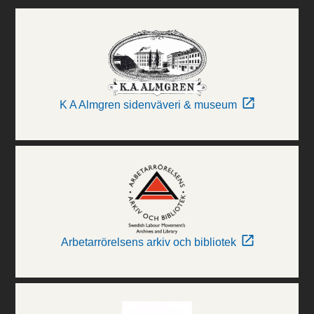
K A Almgren sidenväveri & museum
Arbetarrörelsens arkiv och bibliotek