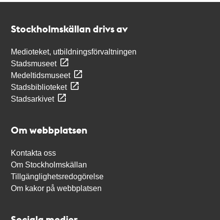
Kontakt
Stockholmskällan
Stockholmskällan drivs av
Medioteket, utbildningsförvaltningen
Stadsmuseet
Medeltidsmuseet
Stadsbiblioteket
Stadsarkivet
Om webbplatsen
Kontakta oss
Om Stockholmskällan
Tillgänglighetsredogörelse
Om kakor på webbplatsen
Sociala medier