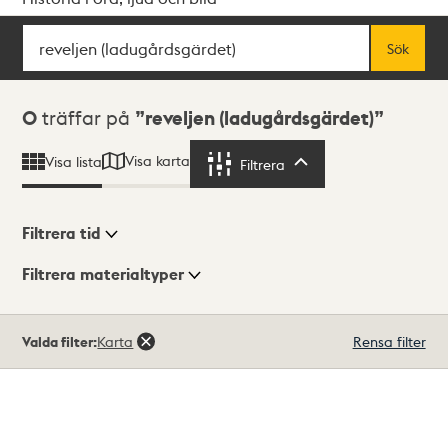
Sök
Fritextsök
Sök
Sökresultat
0
träffar på
reveljen (ladugårdsgärdet)
Visa karta
Visa lista
Filtrera
Filtrera
Filtrera tid
Filtrera materialtyper
Visningsläge
Totalt
Valda filter:
Karta
Rensa filter
0
träffar
Lista
Karta