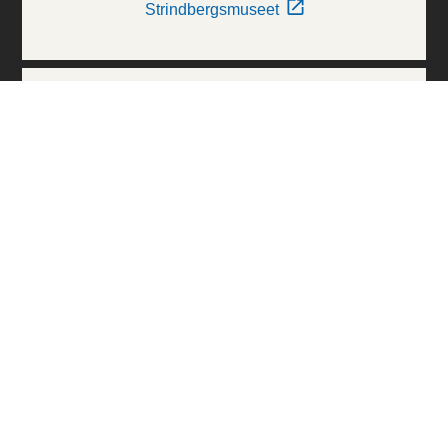
Strindbergsmuseet
Thielska Galleriet
Världskulturmuseerna