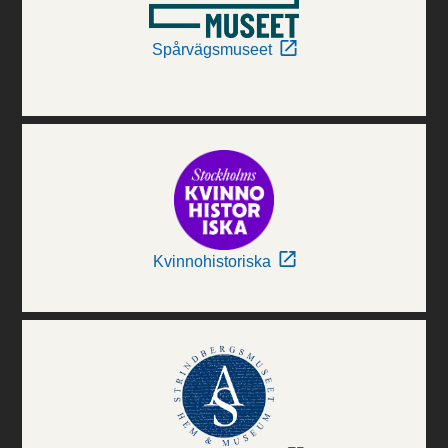
Spårvägsmuseet
Kvinnohistoriska