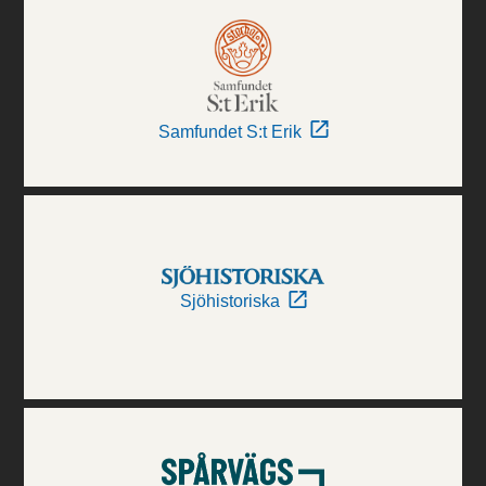
Samfundet S:t Erik
Sjöhistoriska