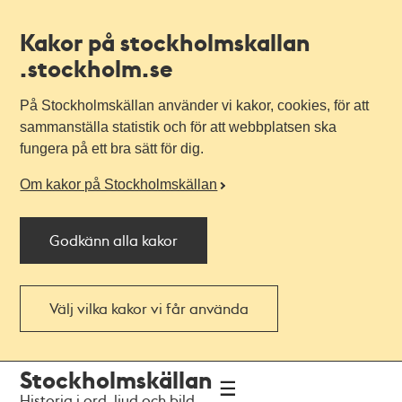
Kakor på stockholmskallan
.stockholm.se
På Stockholmskällan använder vi kakor, cookies, för att
sammanställa statistik och för att webbplatsen ska
fungera på ett bra sätt för dig.
Om kakor på Stockholmskällan
Godkänn alla kakor
Välj vilka kakor vi får använda
Till
Till
Stockholmskällan
navigationen
huvudinnehållet
Historia i ord, ljud och bild