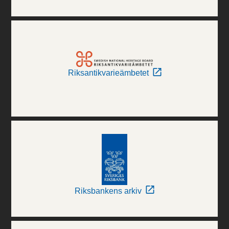
Riksantikvarieämbetet
Riksbankens arkiv