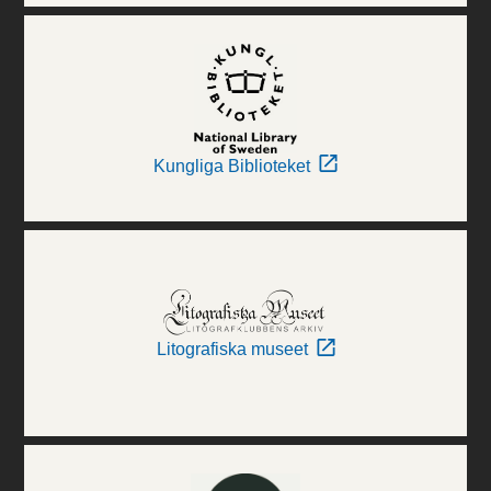
Kungliga Biblioteket
Litografiska museet