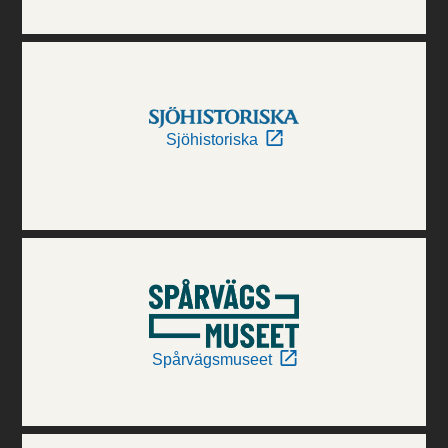
Sjöhistoriska
Spårvägsmuseet