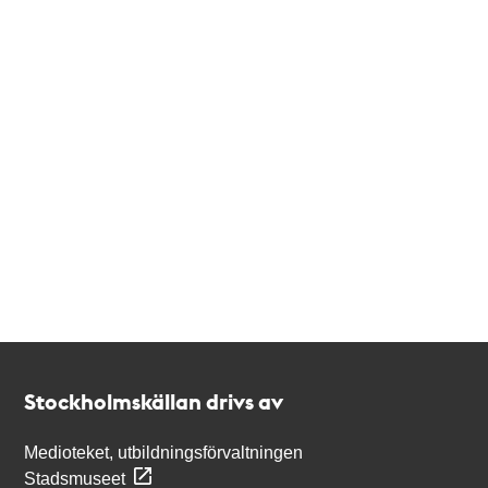
Kontakt
Stockholmskällan
Stockholmskällan drivs av
Medioteket, utbildningsförvaltningen
Stadsmuseet