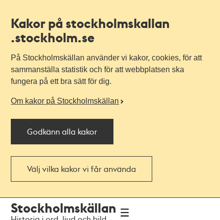
Kakor på stockholmskallan
.stockholm.se
På Stockholmskällan använder vi kakor, cookies, för att
sammanställa statistik och för att webbplatsen ska
fungera på ett bra sätt för dig.
Om kakor på Stockholmskällan
Godkänn alla kakor
Välj vilka kakor vi får använda
Till
Till
Stockholmskällan
navigationen
huvudinnehållet
Historia i ord, ljud och bild