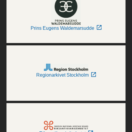
Prins Eugens Waldemarsudde
Regionarkivet Stockholm