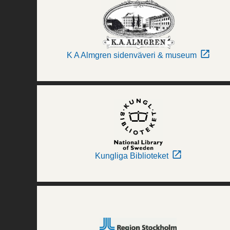
K A Almgren sidenväveri & museum
Kungliga Biblioteket