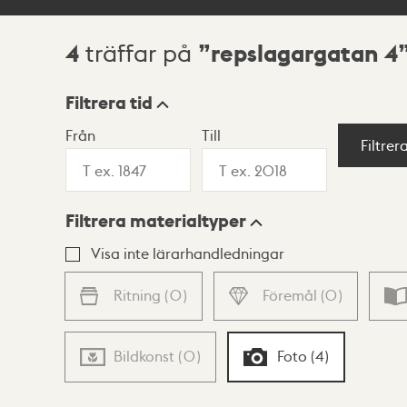
4
repslagargatan 4
träffar på
Sökresultat
Filtrera tid
Från
Till
Visningsläge
Filtrer
Filtrera materialtyper
Lista
Karta
Visa inte lärarhandledningar
Ritning
(
0
)
Föremål
(
0
)
Bildkonst
(
0
)
Foto
(
4
)