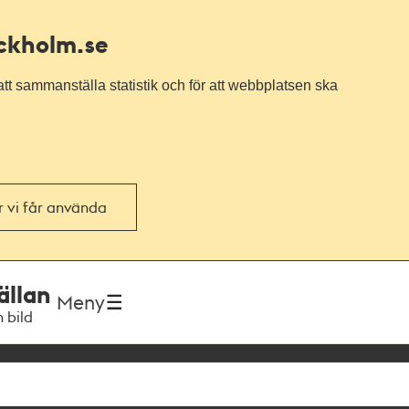
ockholm.se
tt sammanställa statistik och för att webbplatsen ska
or vi får använda
ällan
Meny
h bild