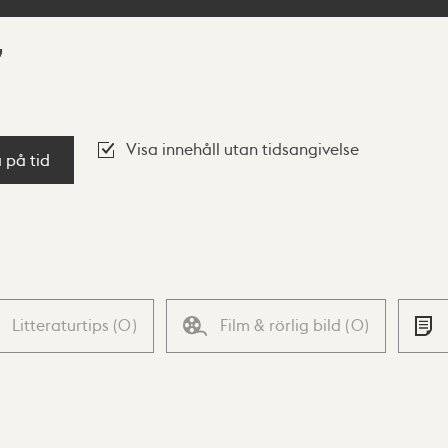
Visa innehåll utan tidsangivelse
a på tid
Litteraturtips
(
0
)
Film & rörlig bild
(
0
)