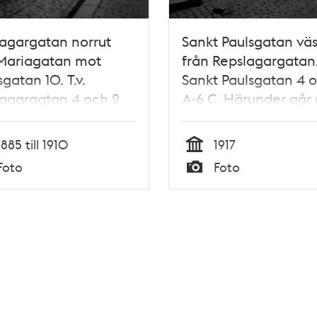
agargatan norrut
Sankt Paulsgatan väs
 Mariagatan mot
från Repslagargatan
gatan 10. T.v.
Sankt Paulsgatan 4 
agargatan 4 och 2
A-6 C. Härunder går
lumpaffär och
Söderledstunneln
i. Här ligger nu
1885 till 1910
1917
r Myndes Backe
Tid
Foto
Foto
ör Söderledens
Typ
l