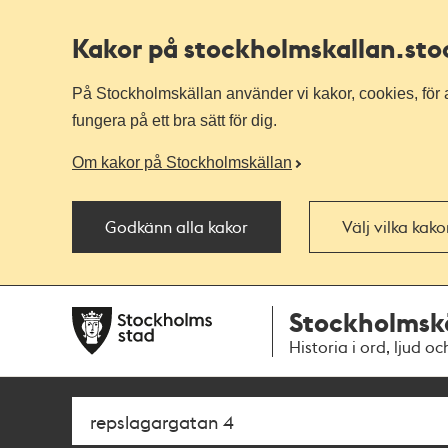
Kakor på stockholmskallan
.st
På Stockholmskällan använder vi kakor, cookies, för a
fungera på ett bra sätt för dig.
Om kakor på Stockholmskällan
Godkänn alla kakor
Välj vilka kak
Till
Till
Stockholmsk
navigationen
huvudinnehållet
Historia i ord, ljud oc
Sök
Fritextsök