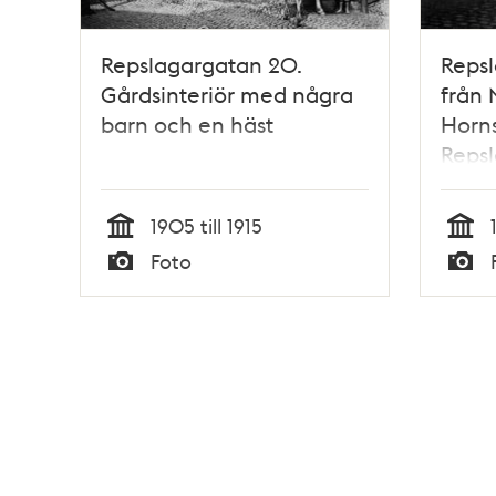
Repslagargatan 20.
Repsl
Gårdsinteriör med några
från
barn och en häst
Horns
Repsl
med 
bager
1905 till 1915
Pete
Tid
Tid
Foto
ovanf
Typ
Typ
tunne