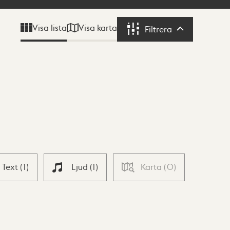
Visa karta
Visa lista
Filtrera
Filtrera
Text
(
1
)
Ljud
(
1
)
Karta
(
0
)