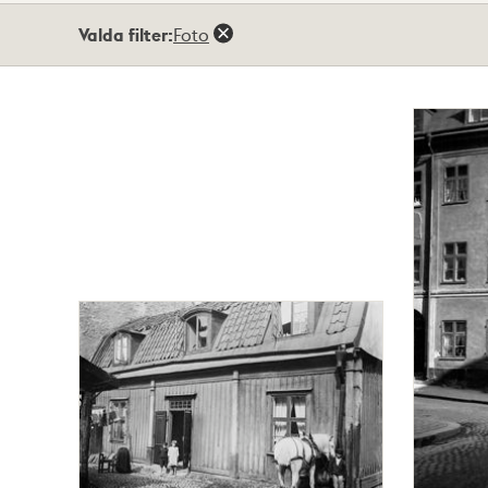
Totalt
Valda filter:
Foto
4
träffar