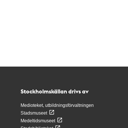
Kontakt
Stockholmskällan
Stockholmskällan drivs av
Medioteket, utbildningsförvaltningen
Stadsmuseet
Medeltidsmuseet