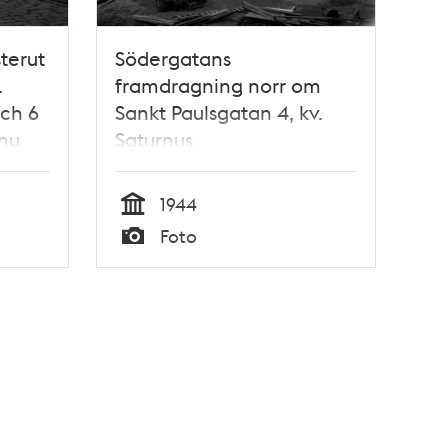
terut
Södergatans
.
framdragning norr om
och 6
Sankt Paulsgatan 4, kv.
 nu
Saturnus
1944
Tid
Foto
Typ