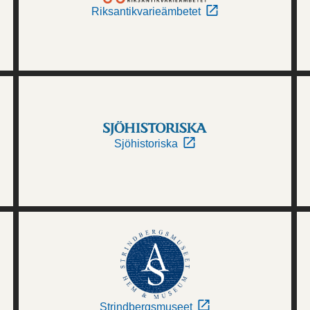
Riksantikvarieämbetet
Sjöhistoriska
Strindbergsmuseet