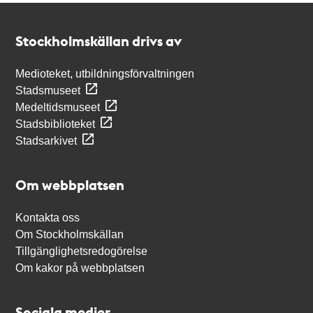
Kontakt
Stockholmskällan
Stockholmskällan drivs av
Medioteket, utbildningsförvaltningen
Stadsmuseet
Medeltidsmuseet
Stadsbiblioteket
Stadsarkivet
Om webbplatsen
Kontakta oss
Om Stockholmskällan
Tillgänglighetsredogörelse
Om kakor på webbplatsen
Sociala medier