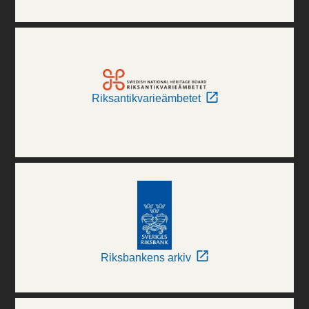
Riksantikvarieämbetet
Riksbankens arkiv