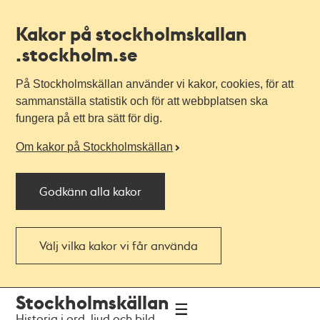
Kakor på stockholmskallan
.stockholm.se
På Stockholmskällan använder vi kakor, cookies, för att
sammanställa statistik och för att webbplatsen ska
fungera på ett bra sätt för dig.
Om kakor på Stockholmskällan
Godkänn alla kakor
Välj vilka kakor vi får använda
Till
Till
Stockholmskällan
navigationen
huvudinnehållet
Historia i ord, ljud och bild