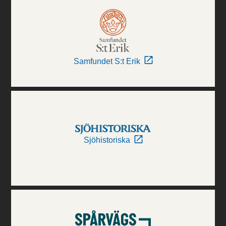
Samfundet S:t Erik
Sjöhistoriska