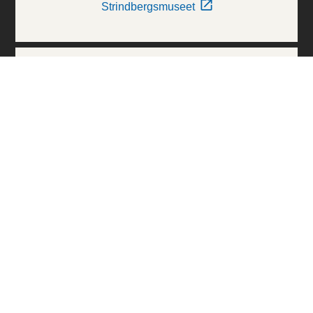
Strindbergsmuseet
Thielska Galleriet
Världskulturmuseerna