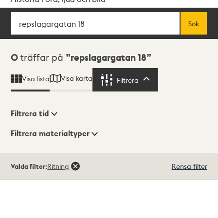
Sök
Fritextsök
Sök
Sökresultat
0
träffar på
repslagargatan 18
Visa karta
Visa lista
Filtrera
Filtrera
Filtrera tid
Filtrera materialtyper
Visningsläge
Totalt
Valda filter:
Ritning
Rensa filter
0
träffar
Lista
Karta