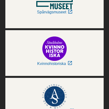
Spårvägsmuseet
Kvinnohistoriska