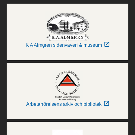
K A Almgren sidenväveri & museum
Arbetarrörelsens arkiv och bibliotek