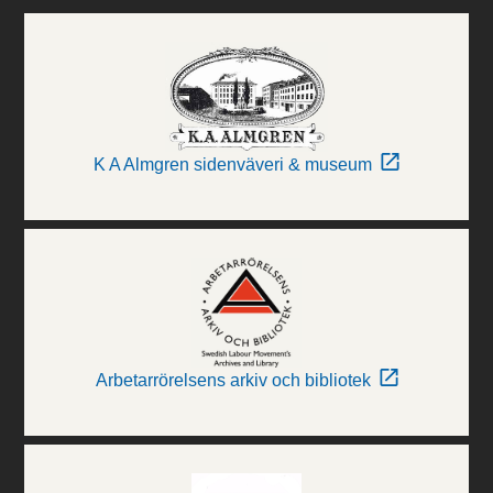
K A Almgren sidenväveri & museum
Arbetarrörelsens arkiv och bibliotek