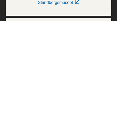
Strindbergsmuseet
Thielska Galleriet
Världskulturmuseerna