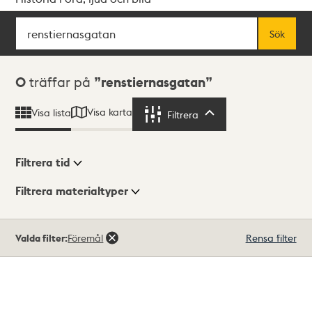
Sök
Fritextsök
Sök
Sökresultat
0
träffar på
renstiernasgatan
Visa karta
Visa lista
Filtrera
Filtrera
Filtrera tid
Filtrera materialtyper
Visningsläge
Totalt
Valda filter:
Föremål
Rensa filter
0
träffar
Lista
Karta