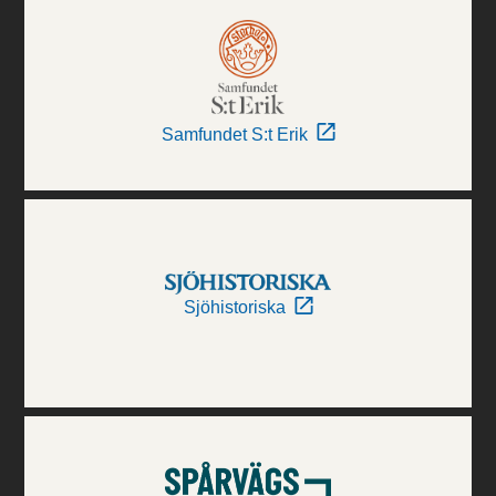
Samfundet S:t Erik
Sjöhistoriska