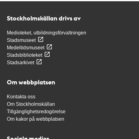
Kontakt
Stockholmskällan
Stockholmskällan drivs av
Medioteket, utbildningsförvaltningen
Stadsmuseet
Medeltidsmuseet
Stadsbiblioteket
Stadsarkivet
Om webbplatsen
Kontakta oss
Om Stockholmskällan
Tillgänglighetsredogörelse
Om kakor på webbplatsen
Sociala medier