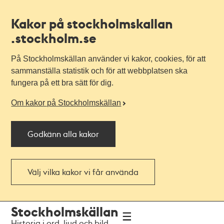
Kakor på stockholmskallan
.stockholm.se
På Stockholmskällan använder vi kakor, cookies, för att
sammanställa statistik och för att webbplatsen ska
fungera på ett bra sätt för dig.
Om kakor på Stockholmskällan
Godkänn alla kakor
Välj vilka kakor vi får använda
Till
Till
Stockholmskällan
navigationen
huvudinnehållet
Historia i ord, ljud och bild