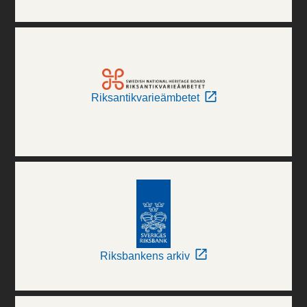
Riksantikvarieämbetet
Riksbankens arkiv