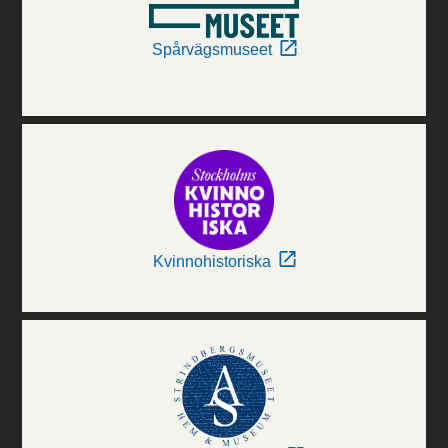
Spårvägsmuseet
Kvinnohistoriska