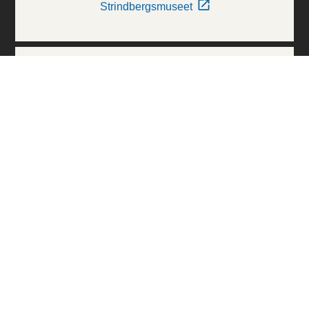
Strindbergsmuseet
Thielska Galleriet
Världskulturmuseerna