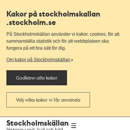
Kakor på stockholmskallan
.stockholm.se
På Stockholmskällan använder vi kakor, cookies, för att
sammanställa statistik och för att webbplatsen ska
fungera på ett bra sätt för dig.
Om kakor på Stockholmskällan
Godkänn alla kakor
Välj vilka kakor vi får använda
Till
Till
Stockholmskällan
navigationen
huvudinnehållet
Historia i ord, ljud och bild