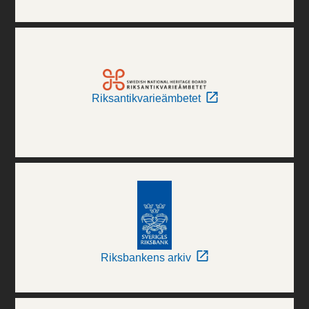
Riksantikvarieämbetet
Riksbankens arkiv