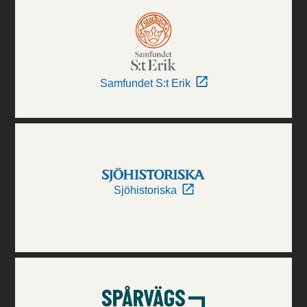
Samfundet S:t Erik
Sjöhistoriska