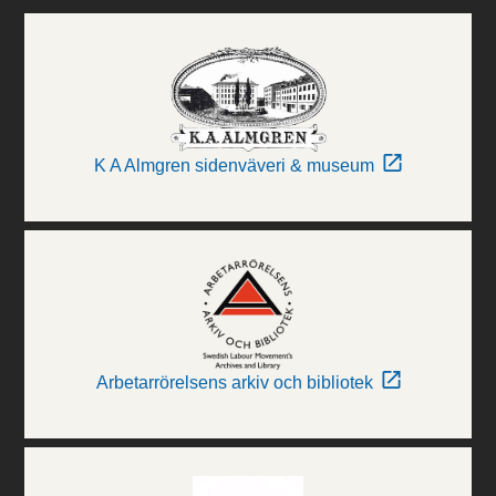
K A Almgren sidenväveri & museum
Arbetarrörelsens arkiv och bibliotek