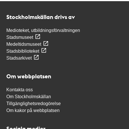
Kontakt
Stockholmskällan
Stockholmskällan drivs av
Medioteket, utbildningsförvaltningen
Stadsmuseet
Medeltidsmuseet
Stadsbiblioteket
Stadsarkivet
Om webbplatsen
Kontakta oss
Om Stockholmskällan
Tillgänglighetsredogörelse
Om kakor på webbplatsen
Sociala medier