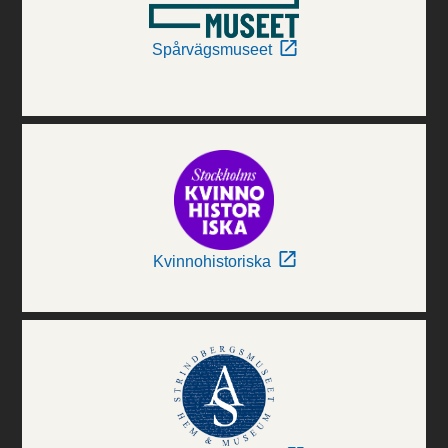
Spårvägsmuseet
Kvinnohistoriska