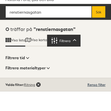
Sök
Fritextsök
Sök
Sökresultat
0
träffar på
renstiernasgatan
Visa karta
Visa lista
Filtrera
Filtrera
Filtrera tid
Filtrera materialtyper
Visningsläge
Totalt
Valda filter:
Ritning
Rensa filter
0
träffar
Lista
Karta