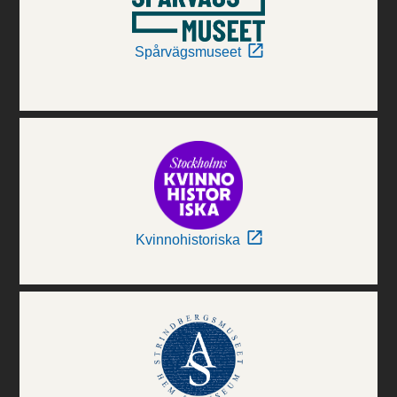
Spårvägsmuseet
Kvinnohistoriska