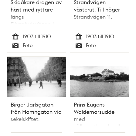
Skidåkare dragen av
Strandvägen
häst med ryttare
västerut. Till höger
längs
Strandvägen 11.
Djurgårdsvägen. I
fonden kvarteret
1903 till 1910
1903 till 1910
Bajonetten, Oscars
Tid
Tid
Foto
Foto
kyrkas torn och
Typ
Typ
Narvavägen.
Birger Jarlsgatan
Prins Eugens
från Hamngatan vid
Waldemarsudde
sekelskiftet.
med
välkomstbanderoll
till det nygifta