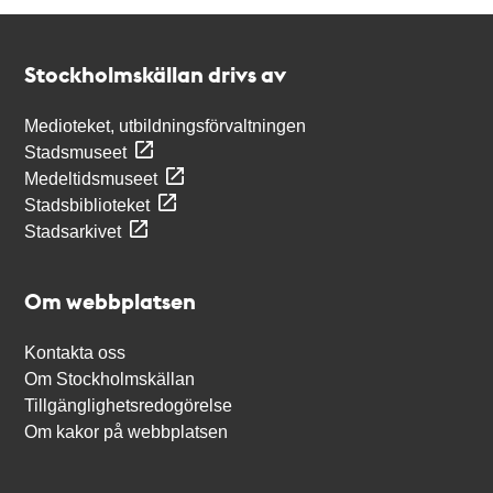
Kontakt
Stockholmskällan
Stockholmskällan drivs av
Medioteket, utbildningsförvaltningen
Stadsmuseet
Medeltidsmuseet
Stadsbiblioteket
Stadsarkivet
Om webbplatsen
Kontakta oss
Om Stockholmskällan
Tillgänglighetsredogörelse
Om kakor på webbplatsen