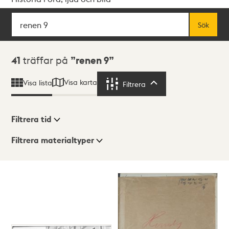
Sök
Fritextsök
Sök
Sökresultat
41
träffar på
renen 9
Visa karta
Visa lista
Filtrera
Filtrera
Filtrera tid
Filtrera materialtyper
Visningsläge
Totalt
41
träffar
Lista
Karta