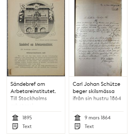
Sändebref om
Carl Johan Schütze
Arbetareinstitutet.
beger skilsmässa
Till Stockholms
ifrån sin hustru 1864
arbetare!
1895
9 mars 1864
Tid
Tid
Text
Text
Typ
Typ