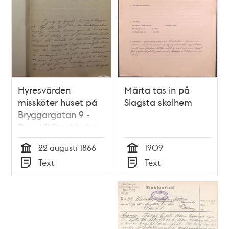
Hyresvärden
Märta tas in på
missköter huset på
Slagsta skolhem
Bryggargatan 9 -
Brev till Stockholms
Allmänna
22 augusti 1866
1909
Sundhetsnämnd 22
Tid
Tid
Text
Text
augusti 1866
Typ
Typ