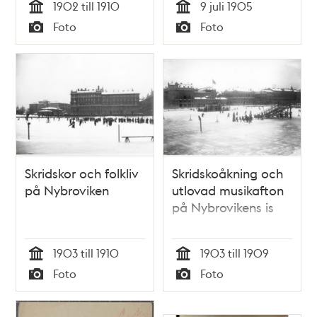
1902 till 1910
9 juli 1905
prinsparet 1905.
Tid
Tid
Foto
Foto
Typ
Typ
Skridskor och folkliv
Skridskoåkning och
på Nybroviken
utlovad musikafton
på Nybrovikens is
1903 till 1910
1903 till 1909
Tid
Tid
Foto
Foto
Typ
Typ