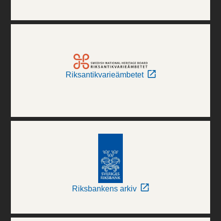
Riksantikvarieämbetet
Riksbankens arkiv