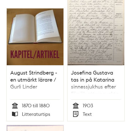
August Strindberg -
Josefina Gustava
en utmärkt lärare /
tas in på Katarina
Gurli Linder
sinnessjukhus efter
försök att uppvakta
kungen – sjukjournal
1870 till 1880
1903
1903
Tid
Tid
Litteraturtips
Text
Typ
Typ