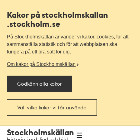
Kakor på stockholmskallan
.stockholm.se
På Stockholmskällan använder vi kakor, cookies, för att
sammanställa statistik och för att webbplatsen ska
fungera på ett bra sätt för dig.
Om kakor på Stockholmskällan
Godkänn alla kakor
Välj vilka kakor vi får använda
Till
Till
Stockholmskällan
navigationen
huvudinnehållet
Historia i ord, ljud och bild