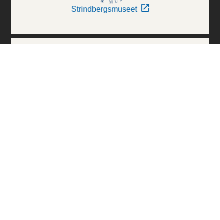
Strindbergsmuseet
Thielska Galleriet
Världskulturmuseerna