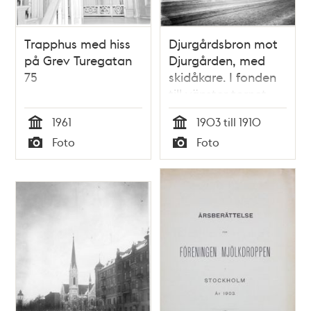
Trapphus med hiss
Djurgårdsbron mot
på Grev Turegatan
Djurgården, med
75
skidåkare. I fonden
till vänster tornet
Bredablick.
1961
1903 till 1910
Tid
Tid
Foto
Foto
Typ
Typ