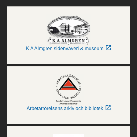
K A Almgren sidenväveri & museum
Arbetarrörelsens arkiv och bibliotek