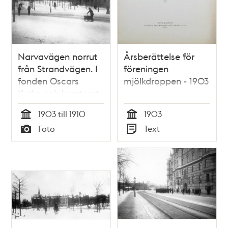
Narvavägen norrut
Årsberättelse för
från Strandvägen. I
föreningen
fonden Oscars
mjölkdroppen - 1903
Kyrka och kvarteret
Bajonetten.
1903 till 1910
1903
Tid
Tid
Foto
Text
Typ
Typ