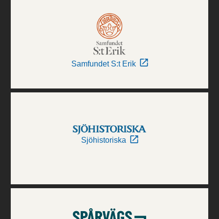
Samfundet S:t Erik
Sjöhistoriska