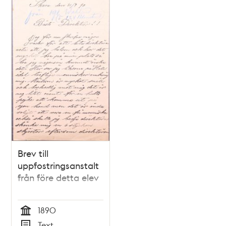
Brev till
uppfostringsanstalt
från före detta elev
1890
Tid
Text