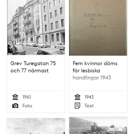
Grev Turegatan 75
Fem kvinnor döms
och 77 närmast
för lesbiska
handlingar 1943
1961
1943
Tid
Tid
Foto
Text
Typ
Typ