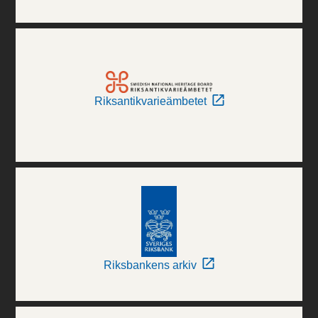
Riksantikvarieämbetet
Riksbankens arkiv