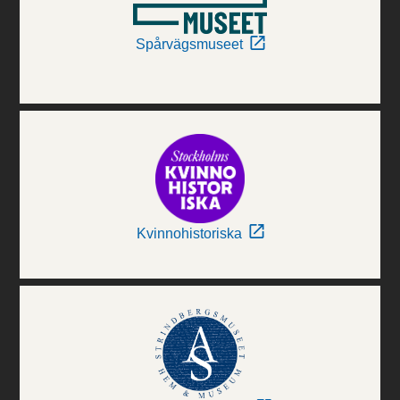
Spårvägsmuseet
Kvinnohistoriska