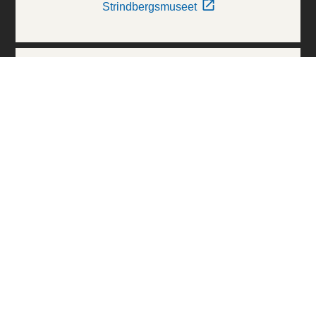
Strindbergsmuseet
Thielska Galleriet
Världskulturmuseerna