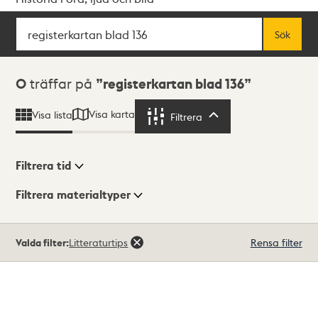
Sök
Fritextsök
Sök
Sökresultat
0
träffar på
registerkartan blad 136
Visa karta
Visa lista
Filtrera
Filtrera
Filtrera tid
Filtrera materialtyper
Visningsläge
Totalt
Valda filter:
Litteraturtips
Rensa filter
0
träffar
Lista
Karta