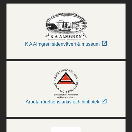
K A Almgren sidenväveri & museum
Arbetarrörelsens arkiv och bibliotek