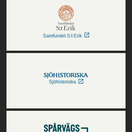
Samfundet S:t Erik
Sjöhistoriska