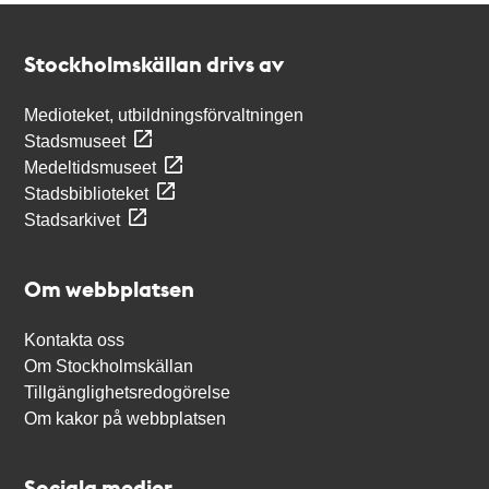
Kontakt
Stockholmskällan
Stockholmskällan drivs av
Medioteket, utbildningsförvaltningen
Stadsmuseet
Medeltidsmuseet
Stadsbiblioteket
Stadsarkivet
Om webbplatsen
Kontakta oss
Om Stockholmskällan
Tillgänglighetsredogörelse
Om kakor på webbplatsen
Sociala medier