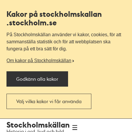
Kakor på stockholmskallan
.stockholm.se
På Stockholmskällan använder vi kakor, cookies, för att
sammanställa statistik och för att webbplatsen ska
fungera på ett bra sätt för dig.
Om kakor på Stockholmskällan
Godkänn alla kakor
Välj vilka kakor vi får använda
Till
Till
Stockholmskällan
navigationen
huvudinnehållet
Historia i ord, ljud och bild