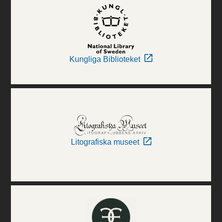
Kungliga Biblioteket
Litografiska museet