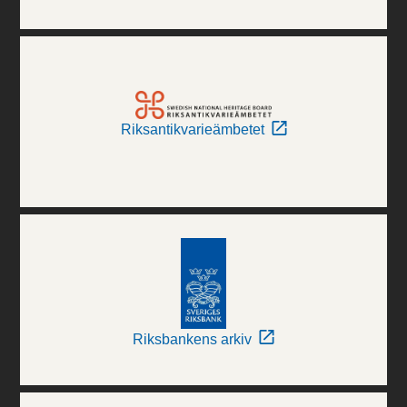
Riksantikvarieämbetet
Riksbankens arkiv