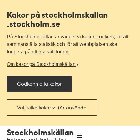
Kakor på stockholmskallan
.stockholm.se
På Stockholmskällan använder vi kakor, cookies, för att
sammanställa statistik och för att webbplatsen ska
fungera på ett bra sätt för dig.
Om kakor på Stockholmskällan
Godkänn alla kakor
Välj vilka kakor vi får använda
Till
Till
Stockholmskällan
navigationen
huvudinnehållet
Historia i ord, ljud och bild