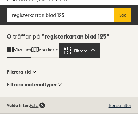
Sök
Fritextsök
Sök
Sökresultat
0
träffar på
registerkartan blad 125
Visa karta
Visa lista
Filtrera
Filtrera
Filtrera tid
Filtrera materialtyper
Visningsläge
Totalt
Valda filter:
Foto
Rensa filter
0
träffar
Lista
Karta