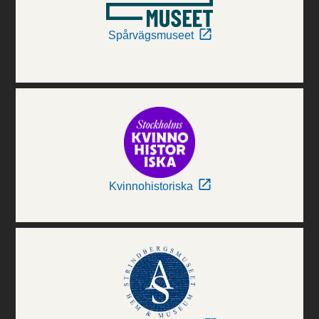
Spårvägsmuseet
Kvinnohistoriska