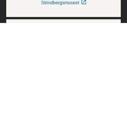
Strindbergsmuseet
Thielska Galleriet
Världskulturmuseerna