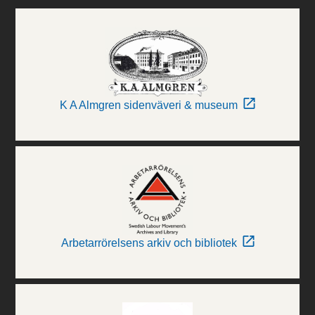
K A Almgren sidenväveri & museum
Arbetarrörelsens arkiv och bibliotek