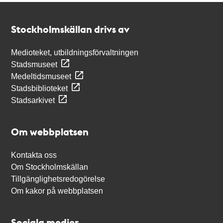
Kontakt
Stockholmskällan
Stockholmskällan drivs av
Medioteket, utbildningsförvaltningen
Stadsmuseet
Medeltidsmuseet
Stadsbiblioteket
Stadsarkivet
Om webbplatsen
Kontakta oss
Om Stockholmskällan
Tillgänglighetsredogörelse
Om kakor på webbplatsen
Sociala medier