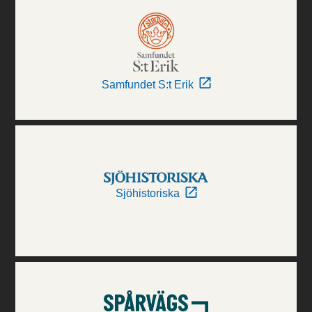
Samfundet S:t Erik
Sjöhistoriska