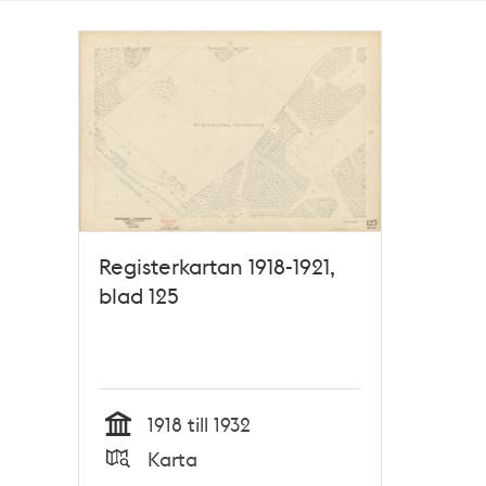
Totalt
1
träffar
Registerkartan 1918-1921,
blad 125
1918 till 1932
Tid
Karta