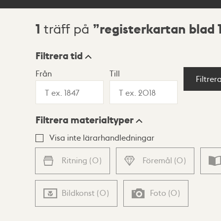
1
registerkartan blad 
träff på
Sökresultat
Filtrera tid
Från
Till
Visningsläge
Filtrer
Filtrera materialtyper
Lista
Karta
Visa inte lärarhandledningar
Ritning
(
0
)
Föremål
(
0
)
Bildkonst
(
0
)
Foto
(
0
)