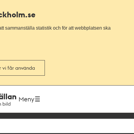
ockholm.se
tt sammanställa statistik och för att webbplatsen ska
or vi får använda
ällan
Meny
h bild