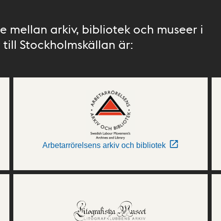
 mellan arkiv, bibliotek och museer i
till Stockholmskällan är:
Arbetarrörelsens arkiv och bibliotek