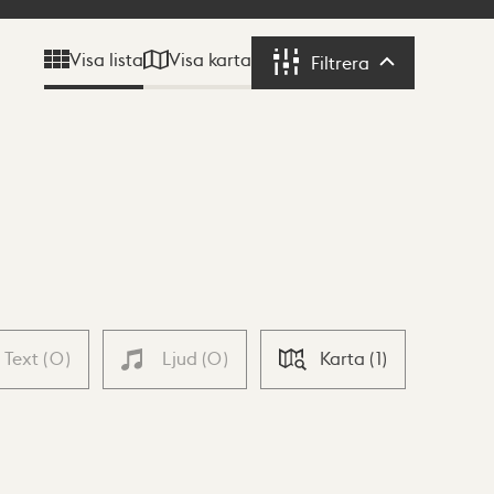
Visa karta
Visa lista
Filtrera
Filtrera
Text
(
0
)
Ljud
(
0
)
Karta
(
1
)