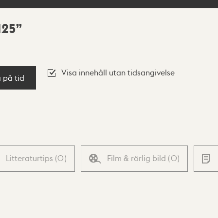
125
Visa innehåll utan tidsangivelse
a på tid
Litteraturtips
(
0
)
Film & rörlig bild
(
0
)