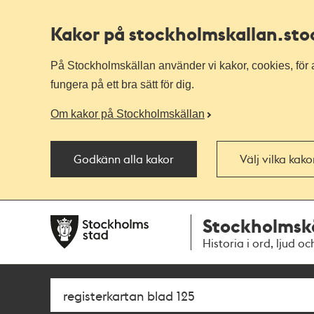
Kakor på stockholmskallan
.st
På Stockholmskällan använder vi kakor, cookies, för a
fungera på ett bra sätt för dig.
Om kakor på Stockholmskällan
Godkänn alla kakor
Välj vilka kak
Till
Till
Stockholmsk
navigationen
huvudinnehållet
Historia i ord, ljud oc
Sök
Fritextsök