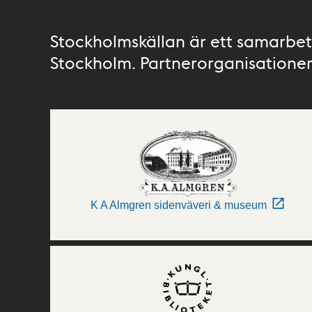
Stockholmskällan är ett samarbete
Stockholm. Partnerorganisationer 
K A Almgren sidenväveri & museum