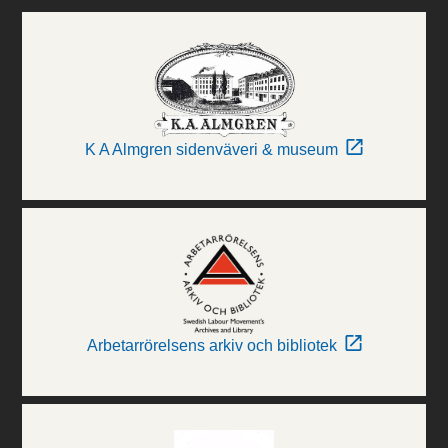
K A Almgren sidenväveri & museum
Arbetarrörelsens arkiv och bibliotek