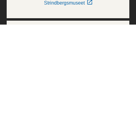
Strindbergsmuseet
Thielska Galleriet
Världskulturmuseerna