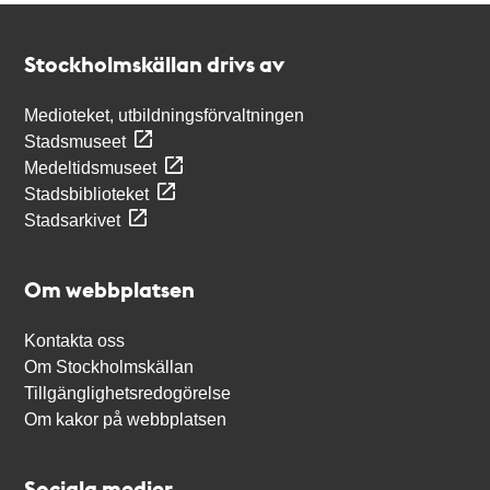
Kontakt
Stockholmskällan
Stockholmskällan drivs av
Medioteket, utbildningsförvaltningen
Stadsmuseet
Medeltidsmuseet
Stadsbiblioteket
Stadsarkivet
Om webbplatsen
Kontakta oss
Om Stockholmskällan
Tillgänglighetsredogörelse
Om kakor på webbplatsen
Sociala medier