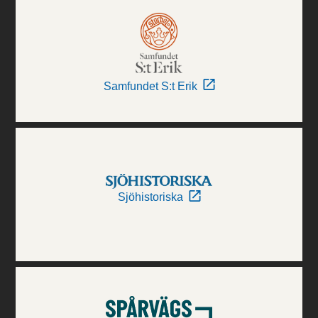
Samfundet S:t Erik
Sjöhistoriska