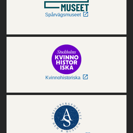
Spårvägsmuseet
Kvinnohistoriska