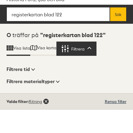
Sök
Fritextsök
Sök
Sökresultat
0
träffar på
registerkartan blad 122
Visa karta
Visa lista
Filtrera
Filtrera
Filtrera tid
Filtrera materialtyper
Visningsläge
Totalt
Valda filter:
Ritning
Rensa filter
0
träffar
Lista
Karta