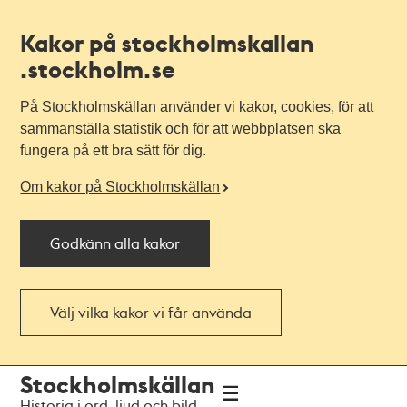
Kakor på stockholmskallan
.stockholm.se
På Stockholmskällan använder vi kakor, cookies, för att
sammanställa statistik och för att webbplatsen ska
fungera på ett bra sätt för dig.
Om kakor på Stockholmskällan
Godkänn alla kakor
Välj vilka kakor vi får använda
Till
Till
Stockholmskällan
navigationen
huvudinnehållet
Historia i ord, ljud och bild