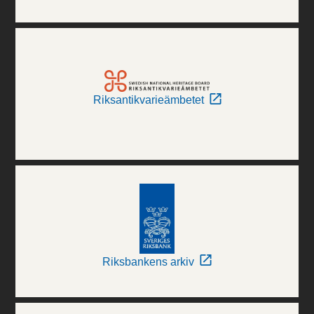
Riksantikvarieämbetet
Riksbankens arkiv