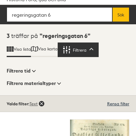
Sök
Fritextsök
Sök
Sökresultat
3
träffar på
regeringsgatan 6
Visa karta
Visa lista
Filtrera
Filtrera
Filtrera tid
Filtrera materialtyper
Visningsläge
Totalt
Valda filter:
Text
Rensa filter
3
träffar
Lista
Karta