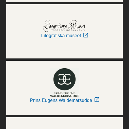
Litografiska museet
Prins Eugens Waldemarsudde