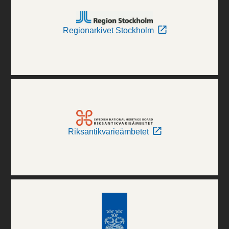
Regionarkivet Stockholm
Riksantikvarieämbetet