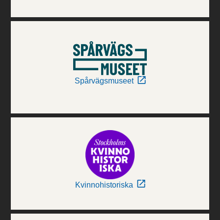
Spårvägsmuseet
Kvinnohistoriska