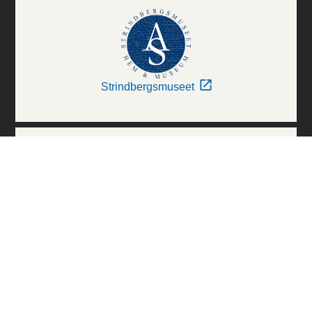
Strindbergsmuseet
Thielska Galleriet