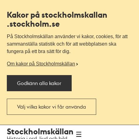
Kakor på stockholmskallan
.stockholm.se
På Stockholmskällan använder vi kakor, cookies, för att
sammanställa statistik och för att webbplatsen ska
fungera på ett bra sätt för dig.
Om kakor på Stockholmskällan
Godkänn alla kakor
Välj vilka kakor vi får använda
Till
Till
Stockholmskällan
navigationen
huvudinnehållet
Historia i ord, ljud och bild