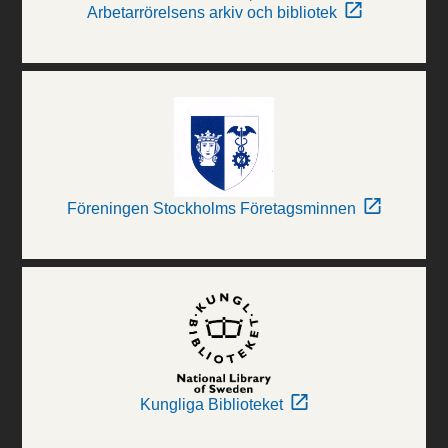
Arbetarrörelsens arkiv och bibliotek
Föreningen Stockholms Företagsminnen
Kungliga Biblioteket