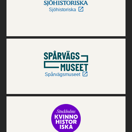
Sjöhistoriska
Spårvägsmuseet