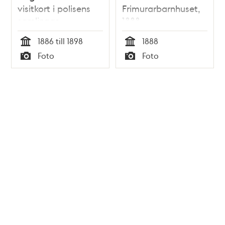
visitkort i polisens
Frimurarbarnhuset,
samlingar
1888.
1886 till 1898
1888
Tid
Tid
Foto
Foto
Typ
Typ