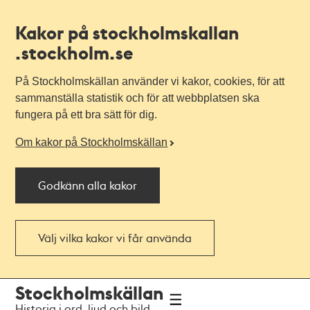
Kakor på stockholmskallan
.stockholm.se
På Stockholmskällan använder vi kakor, cookies, för att
sammanställa statistik och för att webbplatsen ska
fungera på ett bra sätt för dig.
Om kakor på Stockholmskällan
Godkänn alla kakor
Välj vilka kakor vi får använda
Till
Till
Stockholmskällan
navigationen
huvudinnehållet
Historia i ord, ljud och bild