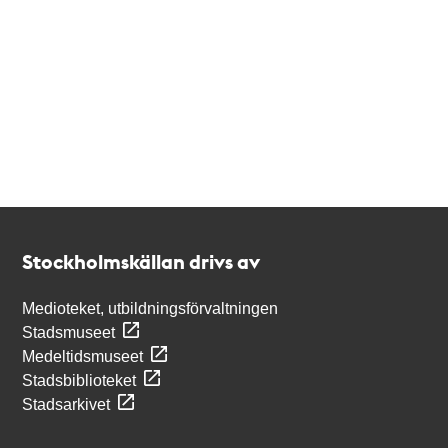
Kontakt
Stockholmskällan
Stockholmskällan drivs av
Medioteket, utbildningsförvaltningen
Stadsmuseet
Medeltidsmuseet
Stadsbiblioteket
Stadsarkivet