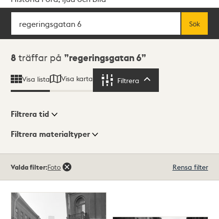
Sök
Fritextsök
Sök
Sökresultat
8
träffar på
regeringsgatan 6
Visa karta
Visa lista
Filtrera
Filtrera
Filtrera tid
Filtrera materialtyper
Visningsläge
Totalt
Valda filter:
Foto
Rensa filter
8
träffar
Lista
Karta