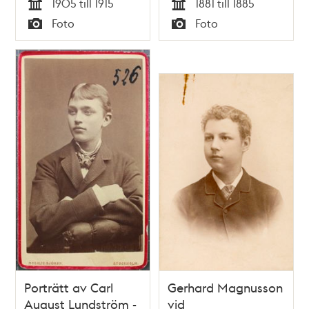
1905 till 1915
1881 till 1885
Bostadshuset i
Tid
Tid
Foto
Foto
fonden ligger vid
Typ
Typ
Regeringsgatan 111,
kv. Hägerberget
Porträtt av Carl
Gerhard Magnusson
August Lundström -
vid