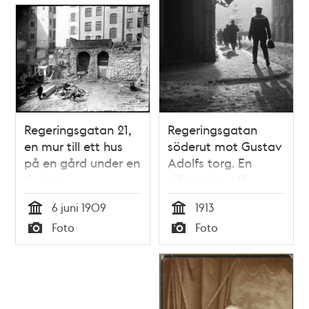
Regeringsgatan 21,
Regeringsgatan
en mur till ett hus
söderut mot Gustav
på en gård under en
Adolfs torg. En
rivning
sjöman i motljus.
6 juni 1909
1913
Tid
Tid
Foto
Foto
Typ
Typ