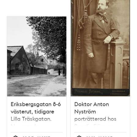
Eriksbergsgatan 8-6
Doktor Anton
västerut, tidigare
Nyström
Lilla Träskgatan.
porträtterad hos
Nuvarande
Rosalie Sjöman
Eriksbergsgatan 12.