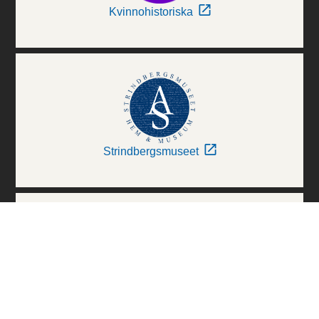
Kvinnohistoriska
Strindbergsmuseet
Thielska Galleriet