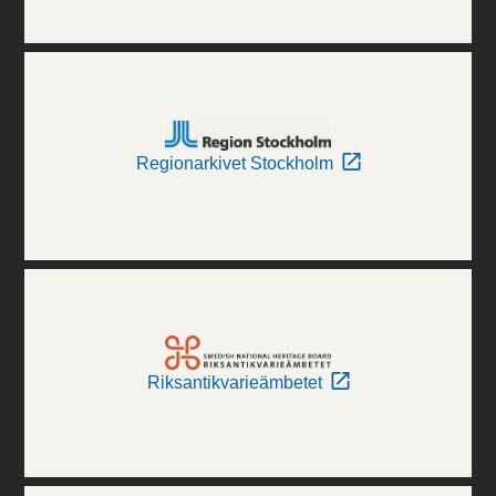
Regionarkivet Stockholm
Riksantikvarieämbetet