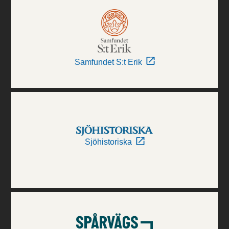
Samfundet S:t Erik
Sjöhistoriska