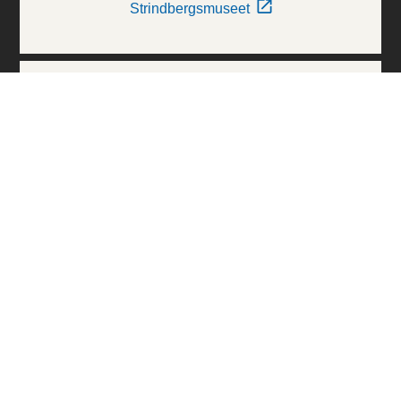
Strindbergsmuseet
Thielska Galleriet
Världskulturmuseerna