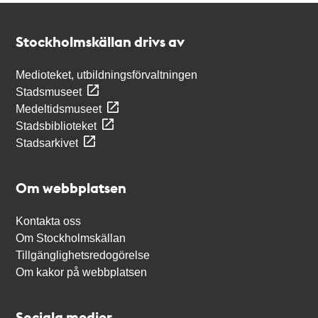
Kontakt
Stockholmskällan
Stockholmskällan drivs av
Medioteket, utbildningsförvaltningen
Stadsmuseet
Medeltidsmuseet
Stadsbiblioteket
Stadsarkivet
Om webbplatsen
Kontakta oss
Om Stockholmskällan
Tillgänglighetsredogörelse
Om kakor på webbplatsen
Sociala medier