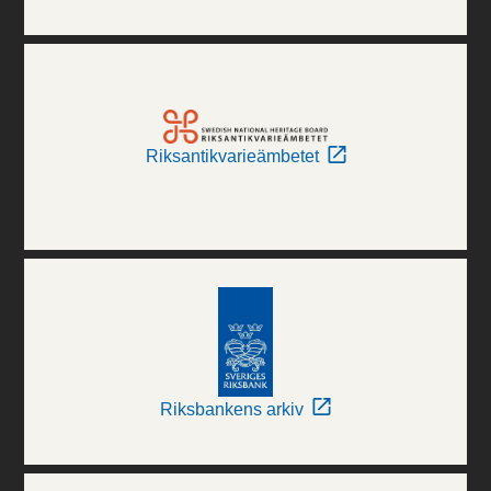
Riksantikvarieämbetet
Riksbankens arkiv