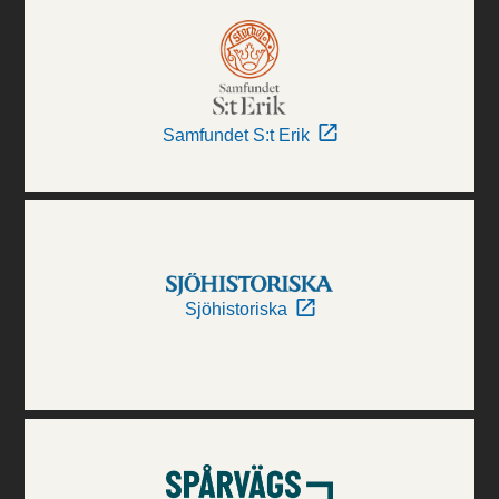
Samfundet S:t Erik
Sjöhistoriska