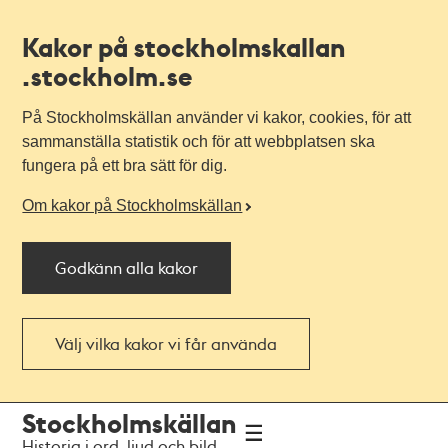
Kakor på stockholmskallan
.stockholm.se
På Stockholmskällan använder vi kakor, cookies, för att
sammanställa statistik och för att webbplatsen ska
fungera på ett bra sätt för dig.
Om kakor på Stockholmskällan
Godkänn alla kakor
Välj vilka kakor vi får använda
Till
Till
Stockholmskällan
navigationen
huvudinnehållet
Historia i ord, ljud och bild