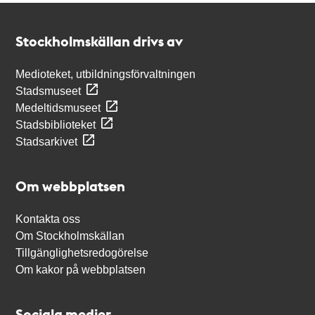
Kontakt
Stockholmskällan
Stockholmskällan drivs av
Medioteket, utbildningsförvaltningen
Stadsmuseet
Medeltidsmuseet
Stadsbiblioteket
Stadsarkivet
Om webbplatsen
Kontakta oss
Om Stockholmskällan
Tillgänglighetsredogörelse
Om kakor på webbplatsen
Sociala medier