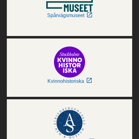
Spårvägsmuseet
Kvinnohistoriska