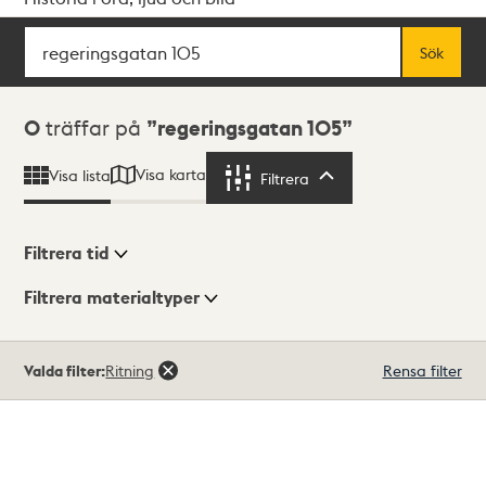
Sök
Fritextsök
Sök
Sökresultat
0
träffar på
regeringsgatan 105
Visa karta
Visa lista
Filtrera
Filtrera
Filtrera tid
Filtrera materialtyper
Visningsläge
Totalt
Valda filter:
Ritning
Rensa filter
0
träffar
Lista
Karta