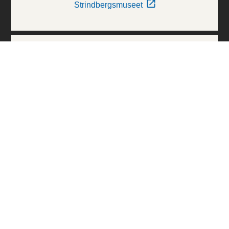
Strindbergsmuseet
Thielska Galleriet
Världskulturmuseerna