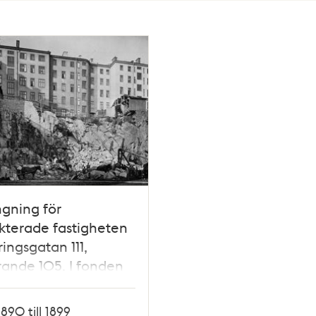
gning för
kterade fastigheten
ingsgatan 111,
ande 105. I fonden
r Johannesgatans
sfasader
1890 till 1899