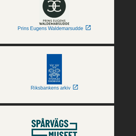
Prins Eugens Waldemarsudde
Riksbankens arkiv