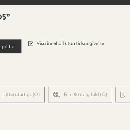
05
Visa innehåll utan tidsangivelse
a på tid
Litteraturtips
(
0
)
Film & rörlig bild
(
0
)