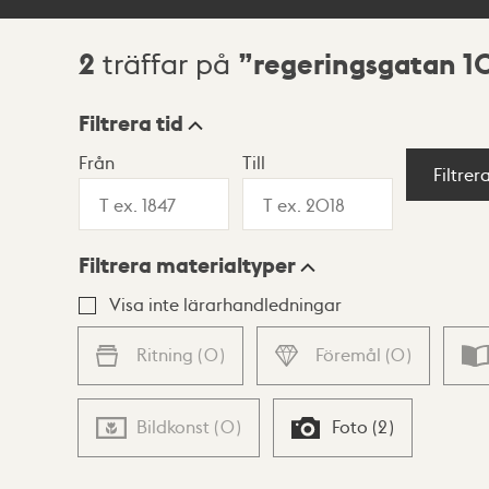
2
regeringsgatan 1
träffar på
Sökresultat
Filtrera tid
Från
Till
Visningsläge
Filtrer
Filtrera materialtyper
Lista
Karta
Visa inte lärarhandledningar
Ritning
(
0
)
Föremål
(
0
)
Bildkonst
(
0
)
Foto
(
2
)