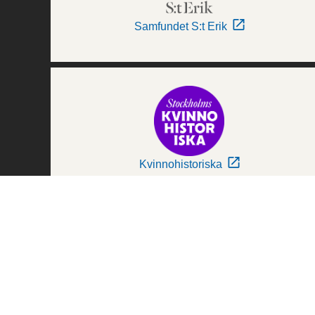
Samfundet S:t Erik
Kvinnohistoriska
Världskulturmuseerna