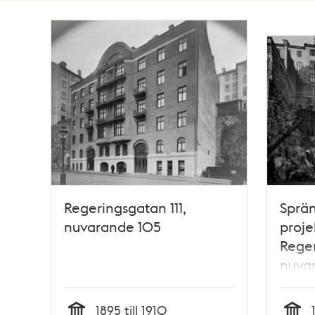
Totalt
2
träffar
Regeringsgatan 111,
Sprän
nuvarande 105
proje
Reger
nuvar
ligge
gård
1895 till 1910