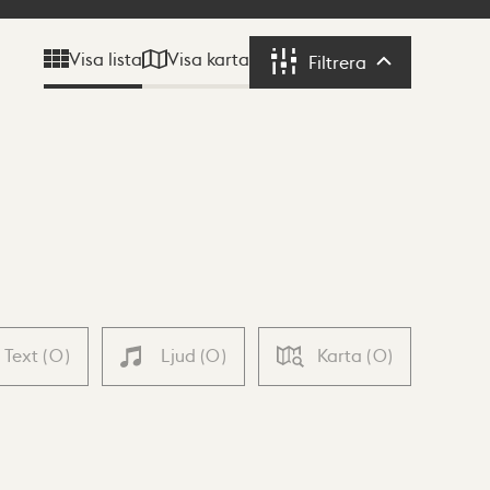
Visa karta
Visa lista
Filtrera
Filtrera
Text
(
0
)
Ljud
(
0
)
Karta
(
0
)