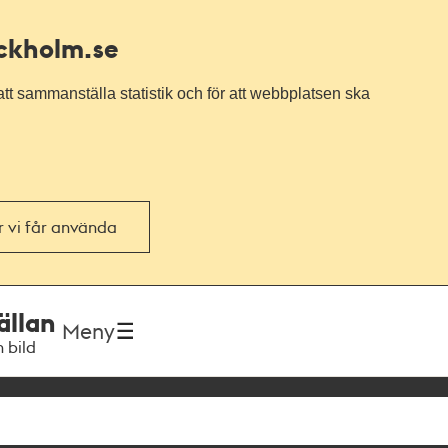
ockholm.se
tt sammanställa statistik och för att webbplatsen ska
or vi får använda
ällan
Meny
h bild