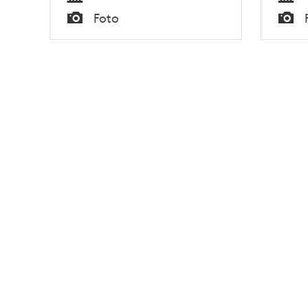
Tid
Tid
Foto
Typ
Typ