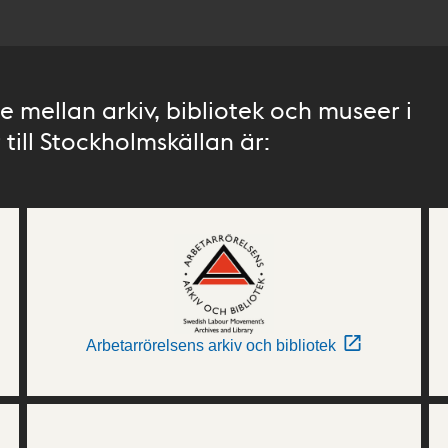
 mellan arkiv, bibliotek och museer i
till Stockholmskällan är:
Arbetarrörelsens arkiv och bibliotek