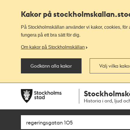
Kakor på stockholmskallan
.st
På Stockholmskällan använder vi kakor, cookies, för a
fungera på ett bra sätt för dig.
Om kakor på Stockholmskällan
Godkänn alla kakor
Välj vilka kak
Till
Till
Stockholmsk
navigationen
huvudinnehållet
Historia i ord, ljud oc
Sök
Fritextsök