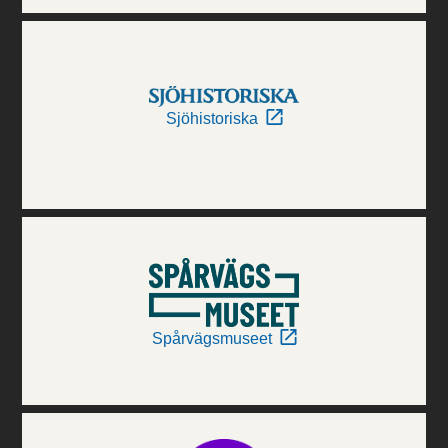
Sjöhistoriska
Spårvägsmuseet