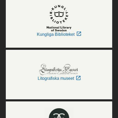
Kungliga Biblioteket
Litografiska museet