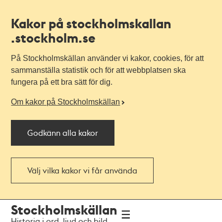
Kakor på stockholmskallan
.stockholm.se
På Stockholmskällan använder vi kakor, cookies, för att
sammanställa statistik och för att webbplatsen ska
fungera på ett bra sätt för dig.
Om kakor på Stockholmskällan
Godkänn alla kakor
Välj vilka kakor vi får använda
Till
Till
Stockholmskällan
navigationen
huvudinnehållet
Historia i ord, ljud och bild