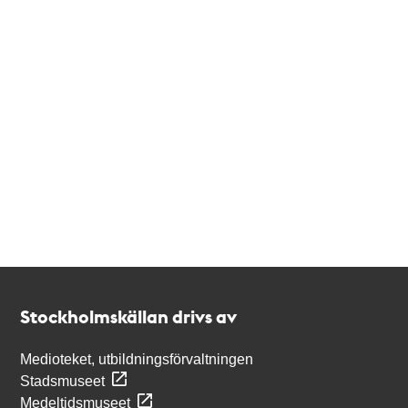
Kontakt
Stockholmskällan
Stockholmskällan drivs av
Medioteket, utbildningsförvaltningen
Stadsmuseet
Medeltidsmuseet