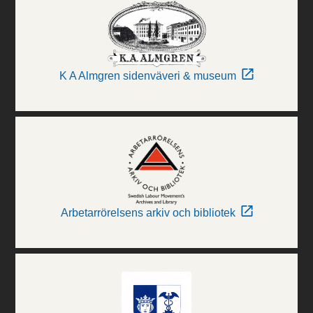
K A Almgren sidenväveri & museum
Arbetarrörelsens arkiv och bibliotek