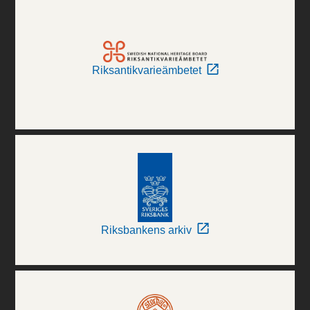
Riksantikvarieämbetet
Riksbankens arkiv