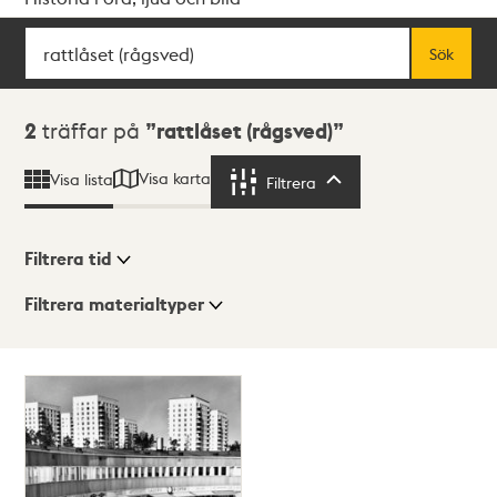
Sök
Fritextsök
Sök
Sökresultat
2
träffar på
rattlåset (rågsved)
Visa karta
Visa lista
Filtrera
Filtrera
Filtrera tid
Filtrera materialtyper
Visningsläge
Totalt
2
träffar
Lista
Karta