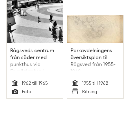
Rågsveds centrum
Parkavdelningens
från söder med
översiktsplan till
punkthus vid
Rågsved från 1955-
Ervallakroken i
1962
bakgrunden.
1962 till 1965
1955 till 1962
Tid
Tid
Foto
Ritning
Typ
Typ