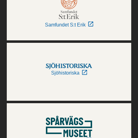
Samfundet S:t Erik
Sjöhistoriska