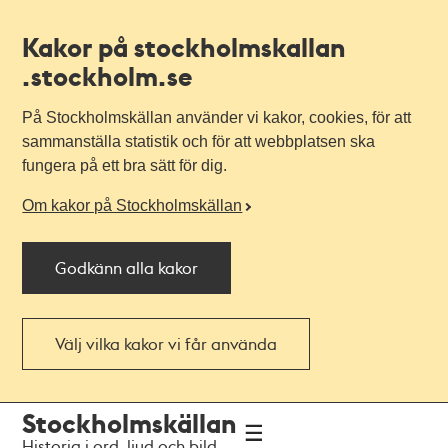
Kakor på stockholmskallan
.stockholm.se
På Stockholmskällan använder vi kakor, cookies, för att
sammanställa statistik och för att webbplatsen ska
fungera på ett bra sätt för dig.
Om kakor på Stockholmskällan
Godkänn alla kakor
Välj vilka kakor vi får använda
Till
Till
Stockholmskällan
navigationen
huvudinnehållet
Historia i ord, ljud och bild