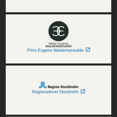
Prins Eugens Waldemarsudde
Regionarkivet Stockholm