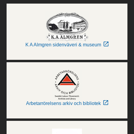
K A Almgren sidenväveri & museum
Arbetarrörelsens arkiv och bibliotek