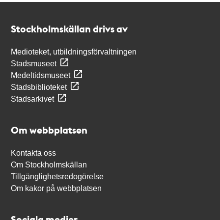
Kontakt
Stockholmskällan
Stockholmskällan drivs av
Medioteket, utbildningsförvaltningen
Stadsmuseet
Medeltidsmuseet
Stadsbiblioteket
Stadsarkivet
Om webbplatsen
Kontakta oss
Om Stockholmskällan
Tillgänglighetsredogörelse
Om kakor på webbplatsen
Sociala medier