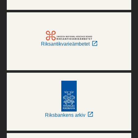
Riksantikvarieämbetet
Riksbankens arkiv