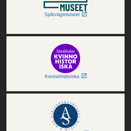
Spårvägsmuseet
Kvinnohistoriska