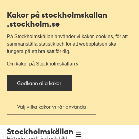
Kakor på stockholmskallan
.stockholm.se
På Stockholmskällan använder vi kakor, cookies, för att
sammanställa statistik och för att webbplatsen ska
fungera på ett bra sätt för dig.
Om kakor på Stockholmskällan
Godkänn alla kakor
Välj vilka kakor vi får använda
Till
Till
Stockholmskällan
navigationen
huvudinnehållet
Historia i ord, ljud och bild