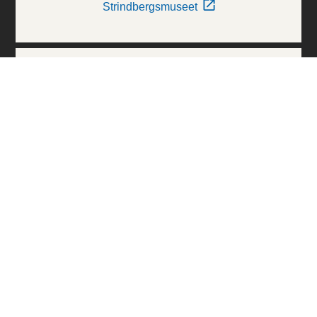
Strindbergsmuseet
Thielska Galleriet
Världskulturmuseerna