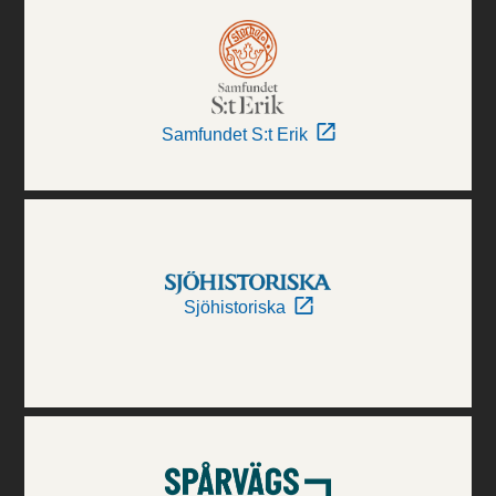
Samfundet S:t Erik
Sjöhistoriska