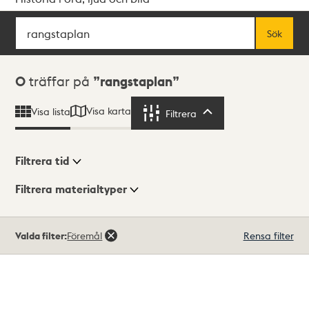
Sök
Fritextsök
Sök
Sökresultat
0
träffar på
rangstaplan
Visa karta
Visa lista
Filtrera
Filtrera
Filtrera tid
Filtrera materialtyper
Visningsläge
Totalt
Valda filter:
Föremål
Rensa filter
0
träffar
Lista
Karta