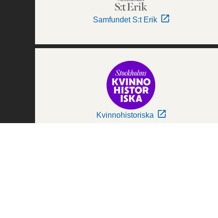
Samfundet S:t Erik
Kvinnohistoriska
Världskulturmuseerna