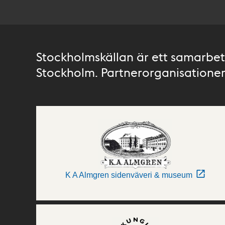
Stockholmskällan är ett samarbete
Stockholm. Partnerorganisationer 
K A Almgren sidenväveri & museum