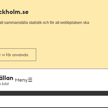
ockholm.se
tt sammanställa statistik och för att webbplatsen ska
or vi får använda
ällan
Meny
h bild