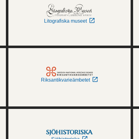
Litografiska museet
Riksantikvarieämbetet