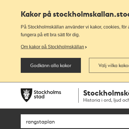
Kakor på stockholmskallan
.st
På Stockholmskällan använder vi kakor, cookies, för a
fungera på ett bra sätt för dig.
Om kakor på Stockholmskällan
Godkänn alla kakor
Välj vilka kak
Till
Till
Stockholmsk
navigationen
huvudinnehållet
Historia i ord, ljud oc
Sök
Fritextsök