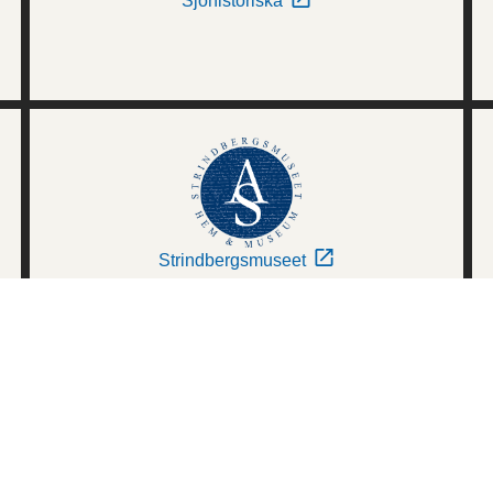
Sjöhistoriska
Strindbergsmuseet