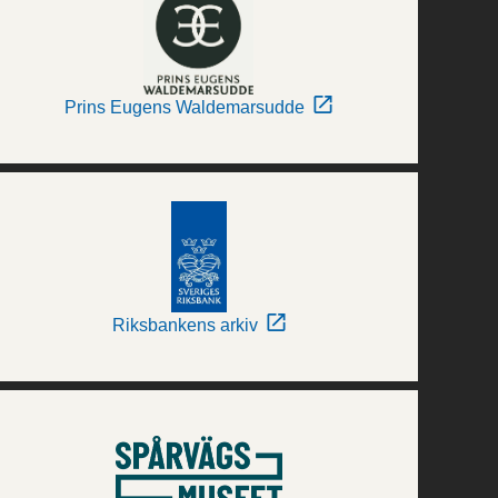
Prins Eugens Waldemarsudde
Riksbankens arkiv