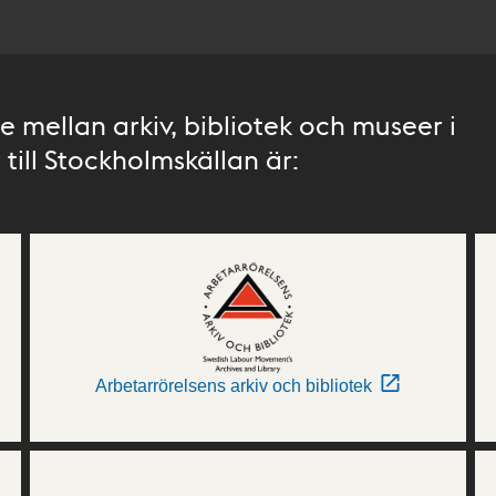
 mellan arkiv, bibliotek och museer i
till Stockholmskällan är:
Arbetarrörelsens arkiv och bibliotek