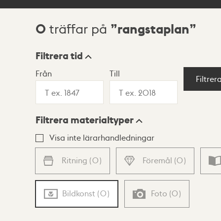
0
rangstaplan
träffar på
Sökresultat
Filtrera tid
Från
Till
Visningsläge
Filtrer
Filtrera materialtyper
Lista
Karta
Visa inte lärarhandledningar
Ritning
(
0
)
Föremål
(
0
)
Bildkonst
(
0
)
Foto
(
0
)