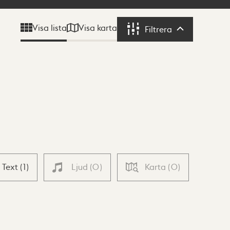
Visa karta
Visa lista
Filtrera
Filtrera
Text
(
1
)
Ljud
(
0
)
Karta
(
0
)