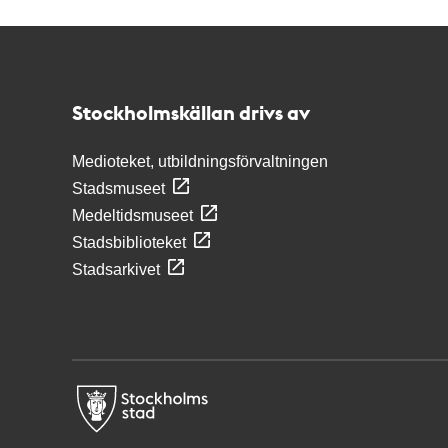
Kontakt
Stockholmskällan
Stockholmskällan drivs av
Medioteket, utbildningsförvaltningen
Stadsmuseet
Medeltidsmuseet
Stadsbiblioteket
Stadsarkivet