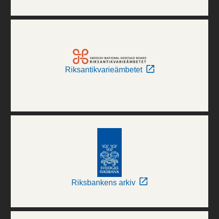
Riksantikvarieämbetet
Riksbankens arkiv