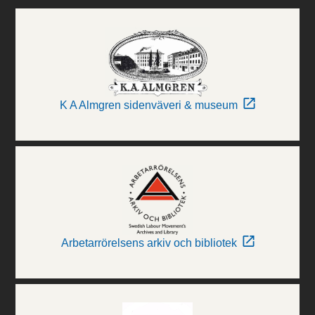
K A Almgren sidenväveri & museum
Arbetarrörelsens arkiv och bibliotek