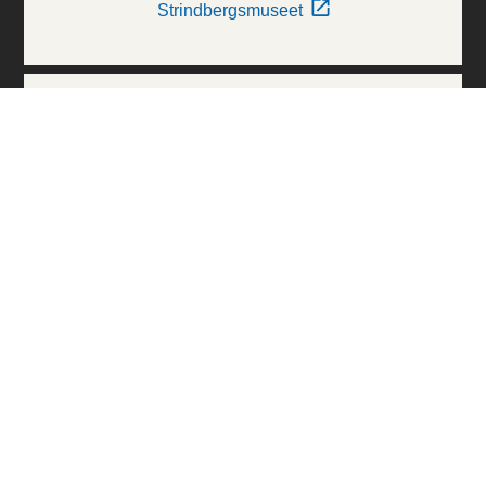
Strindbergsmuseet
Thielska Galleriet
Världskulturmuseerna