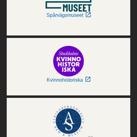
Spårvägsmuseet
Kvinnohistoriska