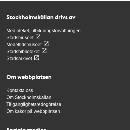
Kontakt
Stockholmskällan
Stockholmskällan drivs av
Medioteket, utbildningsförvaltningen
Stadsmuseet
Medeltidsmuseet
Stadsbiblioteket
Stadsarkivet
Om webbplatsen
Kontakta oss
Om Stockholmskällan
Tillgänglighetsredogörelse
Om kakor på webbplatsen
Sociala medier