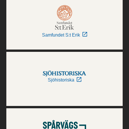
Samfundet S:t Erik
Sjöhistoriska