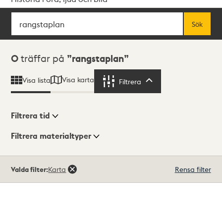
Sök
Fritextsök
Sök
Sökresultat
0
träffar på
rangstaplan
Visa karta
Visa lista
Filtrera
Filtrera
Filtrera tid
Filtrera materialtyper
Visningsläge
Totalt
Valda filter:
Karta
Rensa filter
0
träffar
Lista
Karta