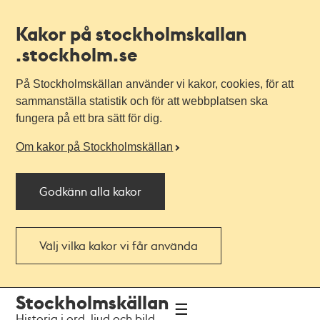
Kakor på stockholmskallan
.stockholm.se
På Stockholmskällan använder vi kakor, cookies, för att
sammanställa statistik och för att webbplatsen ska
fungera på ett bra sätt för dig.
Om kakor på Stockholmskällan
Godkänn alla kakor
Välj vilka kakor vi får använda
Till
Till
Stockholmskällan
navigationen
huvudinnehållet
Historia i ord, ljud och bild