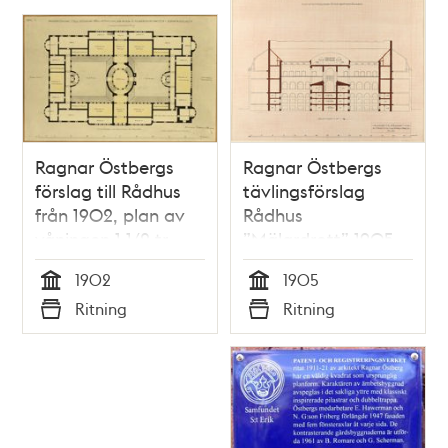
Ragnar Östbergs
Ragnar Östbergs
förslag till Rådhus
tävlingsförslag
från 1902, plan av
Rådhus
våningen 1 1/2 tr.
”Mälardrott” 1905,
tillägg fullständigt
1902
1905
fängelse, sektion
Tid
Tid
Ritning
Ritning
plan och plan
Typ
Typ
entresolvåning