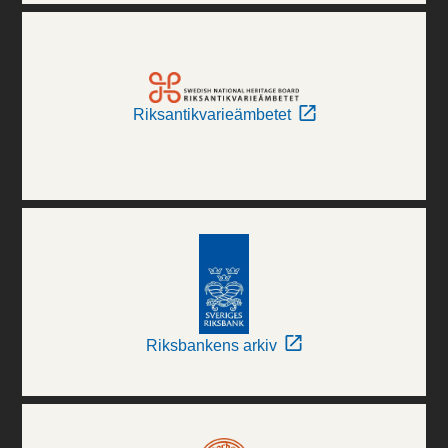
Riksantikvarieämbetet
Riksbankens arkiv