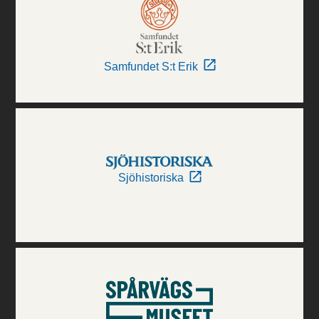
Samfundet S:t Erik
Sjöhistoriska