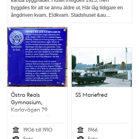
kända byggnader. Huset invigdes 1923, men
byggdes för att se ännu äldre ut. Här låg tidigare en
ångdriven kvarn, Eldkvarn. Stadshuset &au…
Östra Reals
SS Mariefred
Gymnasium,
Karlavägen 79
(Malmgården 1)
1906 till 1910
1966
Tid
Tid
Foto
Foto