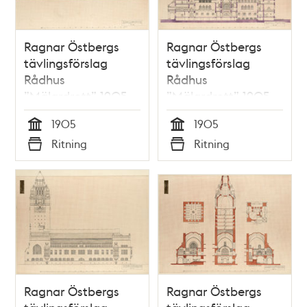
Ragnar Östbergs
Ragnar Östbergs
tävlingsförslag
tävlingsförslag
Rådhus
Rådhus
”Mälardrott” 1905,
”Mälardrott” 1905,
sektionsritning L–M
sektionsritning N–O
1905
1905
Tid
Tid
Ritning
Ritning
Typ
Typ
Ragnar Östbergs
Ragnar Östbergs