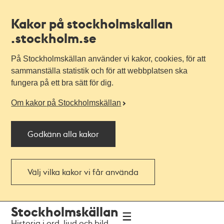
Kakor på stockholmskallan
.stockholm.se
På Stockholmskällan använder vi kakor, cookies, för att
sammanställa statistik och för att webbplatsen ska
fungera på ett bra sätt för dig.
Om kakor på Stockholmskällan
Godkänn alla kakor
Välj vilka kakor vi får använda
Till
Till
Stockholmskällan
navigationen
huvudinnehållet
Historia i ord, ljud och bild