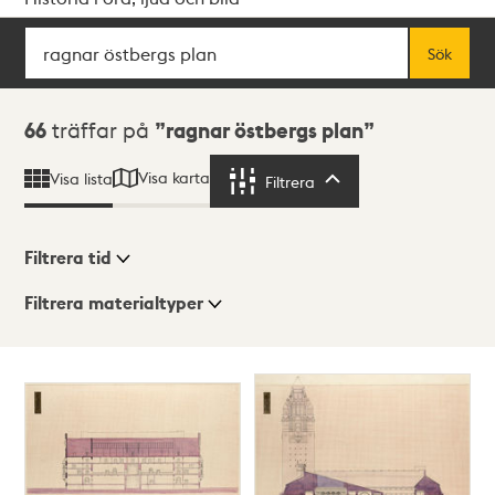
Sök
Fritextsök
Sök
Sökresultat
66
träffar på
ragnar östbergs plan
Visa karta
Visa lista
Filtrera
Filtrera
Filtrera tid
Filtrera materialtyper
Visningsläge
Totalt
66
träffar
Lista
Karta