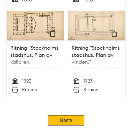
Typ
Typ
Ritning "Stockholms
Ritning "Stockholms
stadshus. Plan av
stadshus. Plan av
källaren."
vinden."
(uppmätningsritning
(uppmätningsritning
1923)
1923)
1923
1923
Tid
Tid
Ritning
Ritning
Typ
Typ
Tidigare
Nästa