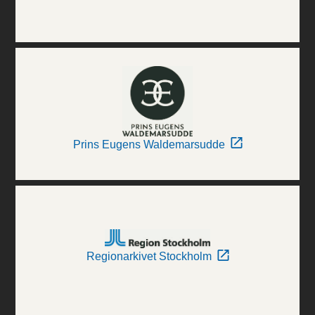
Prins Eugens Waldemarsudde
Regionarkivet Stockholm