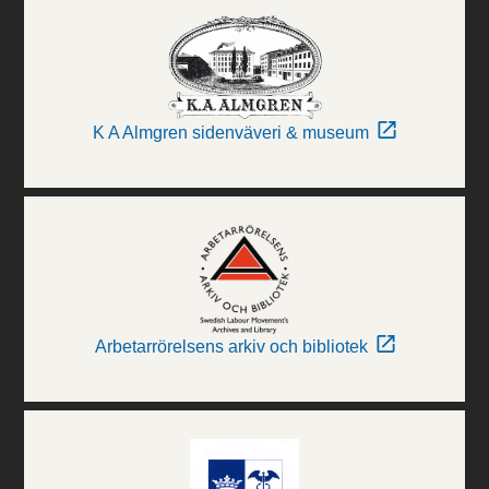
K A Almgren sidenväveri & museum
Arbetarrörelsens arkiv och bibliotek