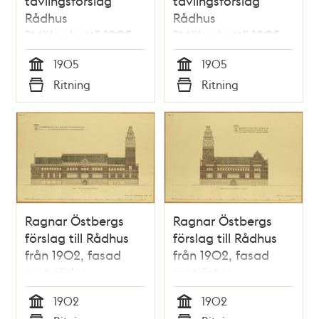
tävlingsförslag
tävlingsförslag
Rådhus
Rådhus
”Mälardrott” 1905,
”Mälardrott” 1905,
fasad mot norr
sektioner och planer
1905
1905
tornet
Tid
Tid
Ritning
Ritning
Typ
Typ
Ragnar Östbergs
Ragnar Östbergs
förslag till Rådhus
förslag till Rådhus
från 1902, fasad
från 1902, fasad
mot söder
mot öster
1902
1902
Tid
Tid