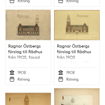
Ritning
Ritning
Typ
Typ
Ragnar Östbergs
Ragnar Östbergs
förslag till Rådhus
förslag till Rådhus
från 1902, fasad
från 1902
mot väster
(samlingspost 10
ritningar)
1902
1902
Tid
Tid
Ritning
Ritning
Typ
Typ