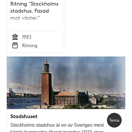
Ritning "Stockholms
stadshus. Fasad
mot väster."
(uppmätningsritning
1923)
1923
Tid
Ritning
Typ
Stadshuset
Tema
Stockholms stadshus är en av Sveriges mest