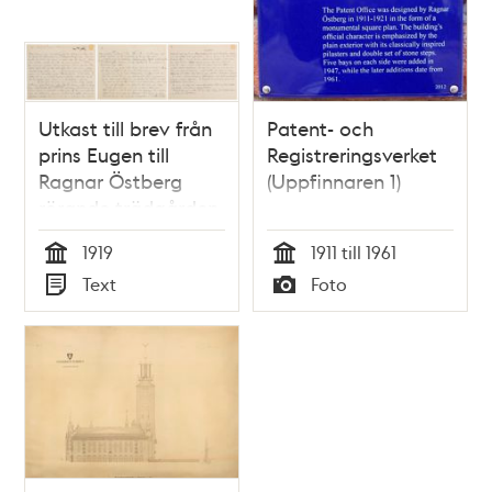
Utkast till brev från
Patent- och
prins Eugen till
Registreringsverket
Ragnar Östberg
(Uppfinnaren 1)
rörande trädgården
vid Stockholms
1919
1911 till 1961
stadshus
Tid
Tid
Text
Foto
Typ
Typ