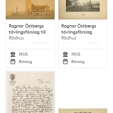
Ragnar Östbergs
Ragnar Östbergs
tävlingsförslag till
tävlingsförslag
Rådhus
Rådhus
”Mälardrott” 1905
”Mälardrott” 1905,
(samlingspost 23
perspektiv från Norr
1905
1905
ritningar)
Mälarstrand
Tid
Tid
Ritning
Ritning
Typ
Typ