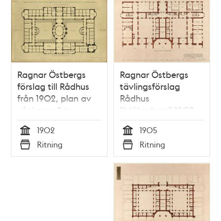
Ragnar Östbergs
Ragnar Östbergs
förslag till Rådhus
tävlingsförslag
från 1902, plan av
Rådhus
våningen 2 tr.
”Mälardrott” 1905,
tillägg fullständigt
1902
1905
fängelse, plan
Tid
Tid
Ritning
Ritning
källar- och
Typ
Typ
bottenvåning