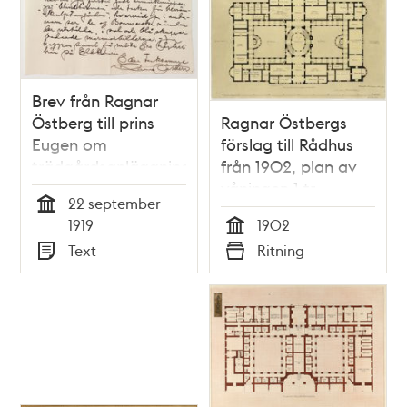
Brev från Ragnar
Östberg till prins
Ragnar Östbergs
Eugen om
förslag till Rådhus
trädgårdsanläggningen
från 1902, plan av
vid Stockholms
våningen 1 tr.
22 september
stadshus
Tid
1919
1902
Tid
Text
Ritning
Typ
Typ