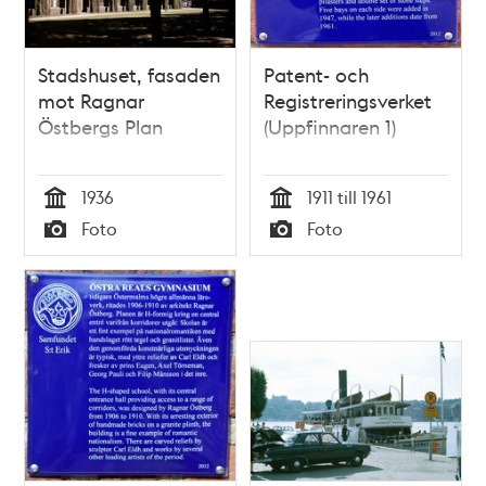
Stadshuset, fasaden
Patent- och
mot Ragnar
Registreringsverket
Östbergs Plan
(Uppfinnaren 1)
1936
1911 till 1961
Tid
Tid
Foto
Foto
Typ
Typ