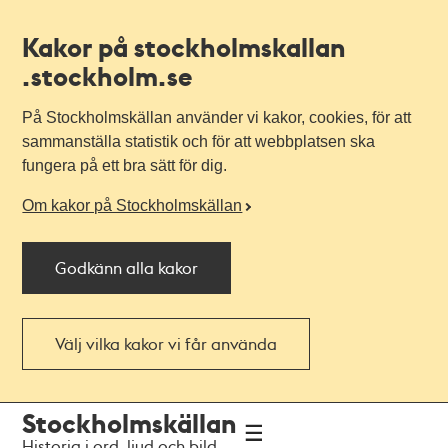
Kakor på stockholmskallan
.stockholm.se
På Stockholmskällan använder vi kakor, cookies, för att
sammanställa statistik och för att webbplatsen ska
fungera på ett bra sätt för dig.
Om kakor på Stockholmskällan
Godkänn alla kakor
Välj vilka kakor vi får använda
Till
Till
Stockholmskällan
navigationen
huvudinnehållet
Historia i ord, ljud och bild