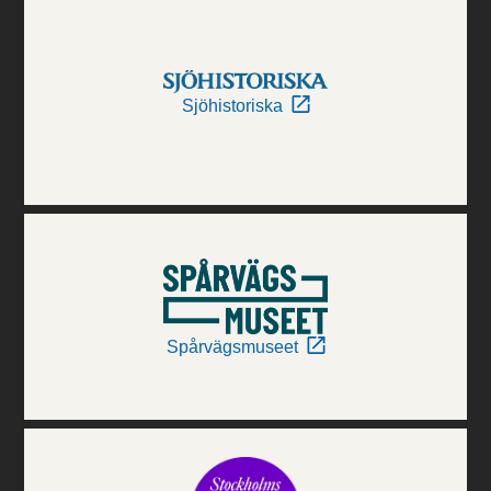
Sjöhistoriska
Spårvägsmuseet