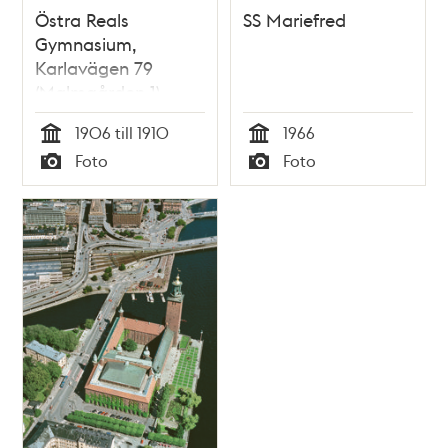
Östra Reals
SS Mariefred
Gymnasium,
Karlavägen 79
(Malmgården 1)
1906 till 1910
1966
Tid
Tid
Foto
Foto
Typ
Typ