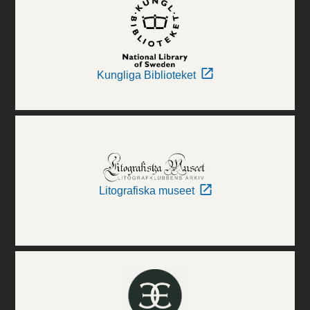
Kungliga Biblioteket
Litografiska museet