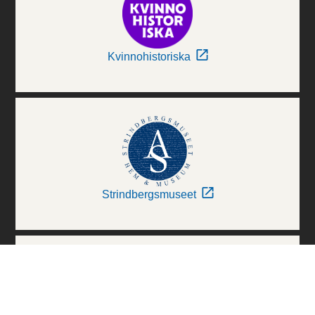
Kvinnohistoriska
Strindbergsmuseet