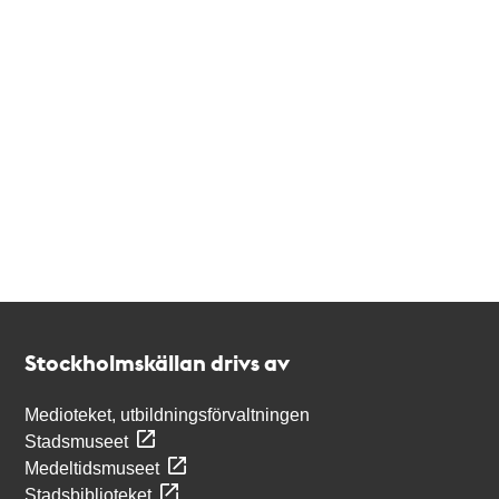
Kontakt
Stockholmskällan
Stockholmskällan drivs av
Medioteket, utbildningsförvaltningen
Stadsmuseet
Medeltidsmuseet
Stadsbiblioteket