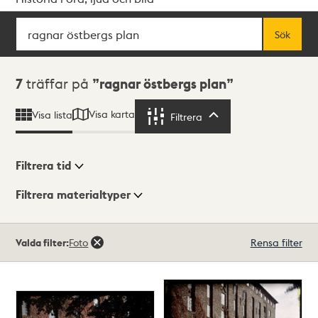
Sök
Fritextsök
Sök
Sökresultat
7
träffar på
ragnar östbergs plan
Visa karta
Visa lista
Filtrera
Filtrera
Filtrera tid
Filtrera materialtyper
Visningsläge
Totalt
Valda filter:
Foto
Rensa filter
7
träffar
Lista
Karta