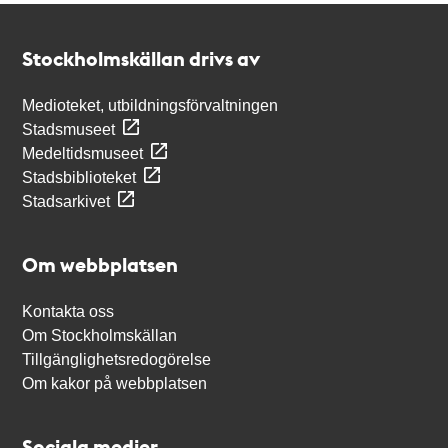
Kontakt
Stockholmskällan
Stockholmskällan drivs av
Medioteket, utbildningsförvaltningen
Stadsmuseet
Medeltidsmuseet
Stadsbiblioteket
Stadsarkivet
Om webbplatsen
Kontakta oss
Om Stockholmskällan
Tillgänglighetsredogörelse
Om kakor på webbplatsen
Sociala medier