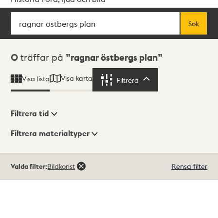
Sök
Fritextsök
Sök
Sökresultat
0
träffar på
ragnar östbergs plan
Visa karta
Visa lista
Filtrera
Filtrera
Filtrera tid
Filtrera materialtyper
Visningsläge
Totalt
Valda filter:
Bildkonst
Rensa filter
0
träffar
Lista
Karta