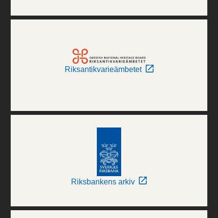
Riksantikvarieämbetet
Riksbankens arkiv