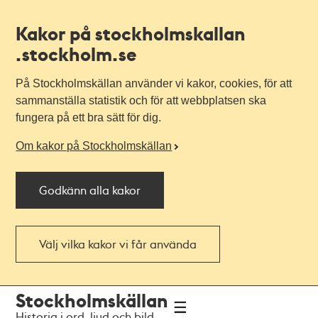
Kakor på stockholmskallan
.stockholm.se
På Stockholmskällan använder vi kakor, cookies, för att
sammanställa statistik och för att webbplatsen ska
fungera på ett bra sätt för dig.
Om kakor på Stockholmskällan
Godkänn alla kakor
Välj vilka kakor vi får använda
Till
Till
Stockholmskällan
navigationen
huvudinnehållet
Historia i ord, ljud och bild