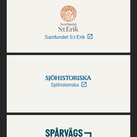
Samfundet S:t Erik
Sjöhistoriska