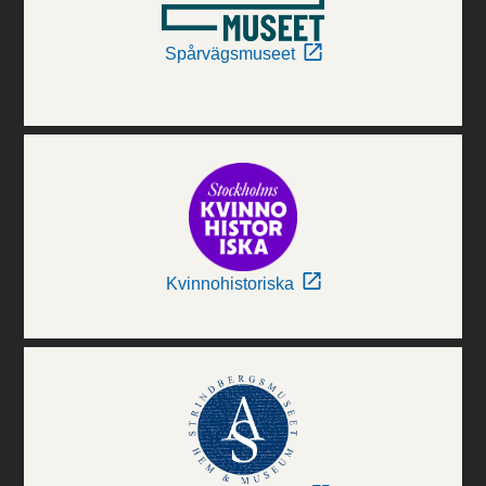
Spårvägsmuseet
Kvinnohistoriska