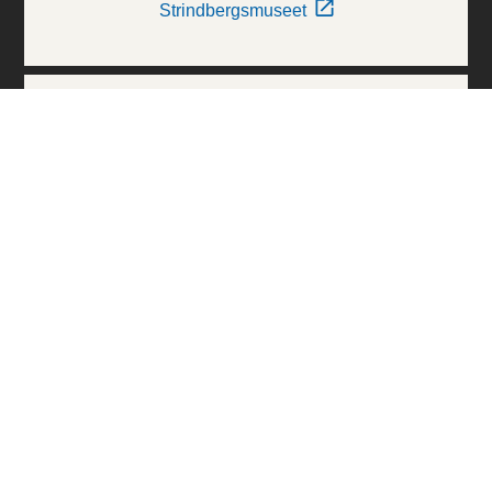
Strindbergsmuseet
Thielska Galleriet
Världskulturmuseerna