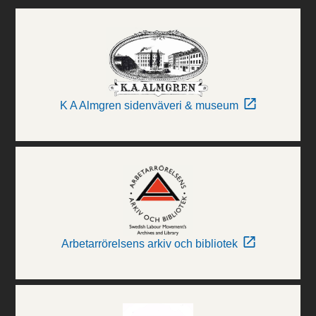
K A Almgren sidenväveri & museum
Arbetarrörelsens arkiv och bibliotek