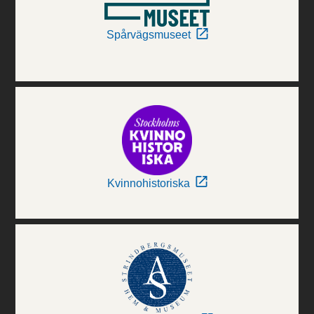
Spårvägsmuseet
Kvinnohistoriska