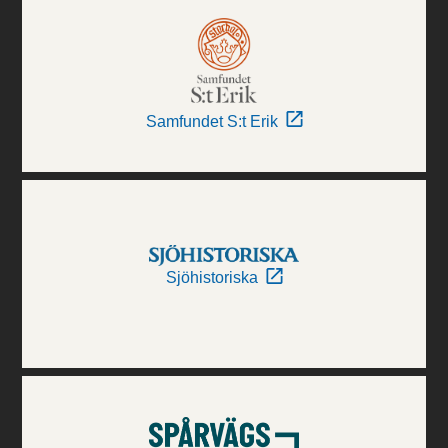
Samfundet S:t Erik
Sjöhistoriska