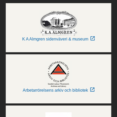
K A Almgren sidenväveri & museum
Arbetarrörelsens arkiv och bibliotek