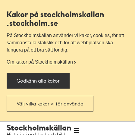
Kakor på stockholmskallan
.stockholm.se
På Stockholmskällan använder vi kakor, cookies, för att
sammanställa statistik och för att webbplatsen ska
fungera på ett bra sätt för dig.
Om kakor på Stockholmskällan
Godkänn alla kakor
Välj vilka kakor vi får använda
Till
Till
Stockholmskällan
navigationen
huvudinnehållet
Historia i ord, ljud och bild