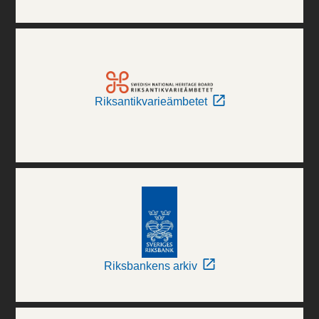
Riksantikvarieämbetet
Riksbankens arkiv