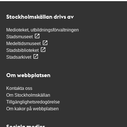
Kontakt
Stockholmskällan
Stockholmskällan drivs av
Medioteket, utbildningsförvaltningen
Stadsmuseet
Medeltidsmuseet
Stadsbiblioteket
Stadsarkivet
Om webbplatsen
Kontakta oss
Om Stockholmskällan
Tillgänglighetsredogörelse
Om kakor på webbplatsen
Sociala medier