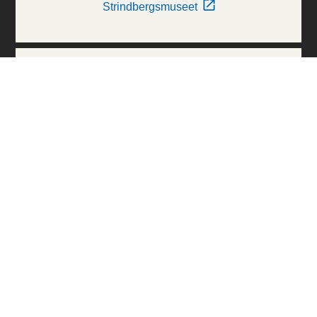
Strindbergsmuseet
Thielska Galleriet
Världskulturmuseerna