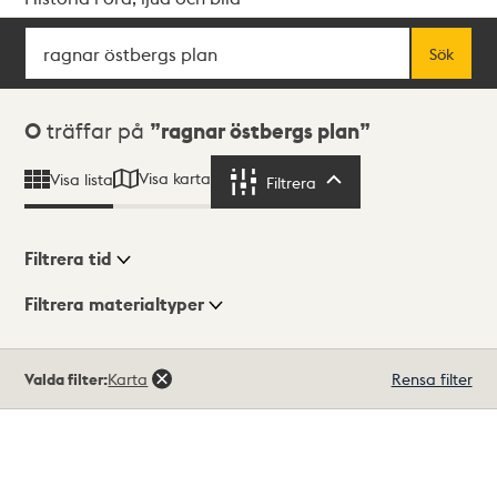
Sök
Fritextsök
Sök
Sökresultat
0
träffar på
ragnar östbergs plan
Visa karta
Visa lista
Filtrera
Filtrera
Filtrera tid
Filtrera materialtyper
Visningsläge
Totalt
Valda filter:
Karta
Rensa filter
0
träffar
Lista
Karta