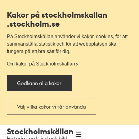
Kakor på stockholmskallan
.stockholm.se
På Stockholmskällan använder vi kakor, cookies, för att
sammanställa statistik och för att webbplatsen ska
fungera på ett bra sätt för dig.
Om kakor på Stockholmskällan
Godkänn alla kakor
Välj vilka kakor vi får använda
Till
Till
Stockholmskällan
navigationen
huvudinnehållet
Historia i ord, ljud och bild