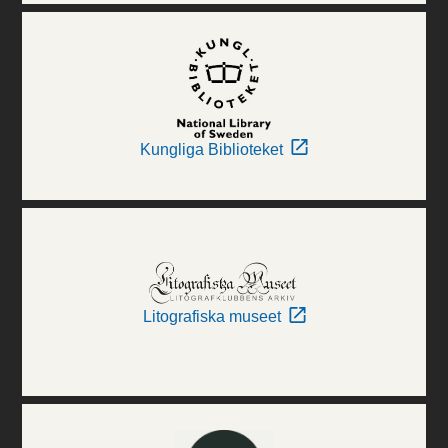
Kungliga Biblioteket
Litografiska museet