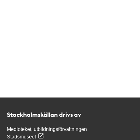
Kontakt
Stockholmskällan
Stockholmskällan drivs av
Medioteket, utbildningsförvaltningen
Stadsmuseet