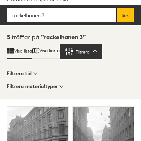
Sök
Fritextsök
Sök
Sökresultat
5
träffar på
rackelhanen 3
Visa karta
Visa lista
Filtrera
Filtrera
Filtrera tid
Filtrera materialtyper
Visningsläge
Totalt
5
träffar
Lista
Karta