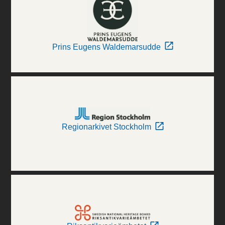
Prins Eugens Waldemarsudde
Regionarkivet Stockholm