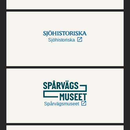
Sjöhistoriska
Spårvägsmuseet