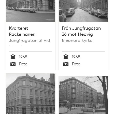
Kvarteret
Från Jungfrugatan
Rackelhanen.
38 mot Hedvig
Jungfrugatan 31 vid
Eleonora kyrka
hörnet
avTyskbagargatan
1962
1962
Tid
Tid
Foto
Foto
Typ
Typ