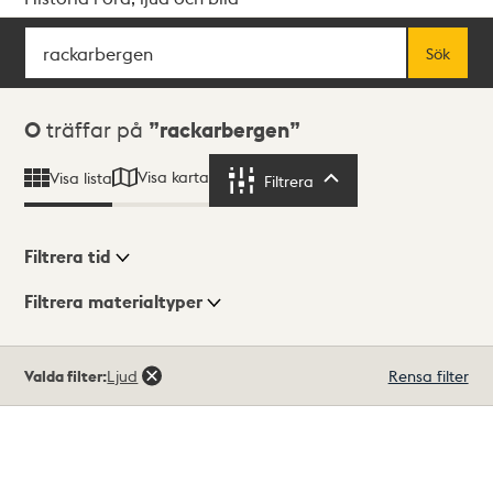
Sök
Fritextsök
Sök
Sökresultat
0
träffar på
rackarbergen
Visa karta
Visa lista
Filtrera
Filtrera
Filtrera tid
Filtrera materialtyper
Visningsläge
Totalt
Valda filter:
Ljud
Rensa filter
0
träffar
Lista
Karta