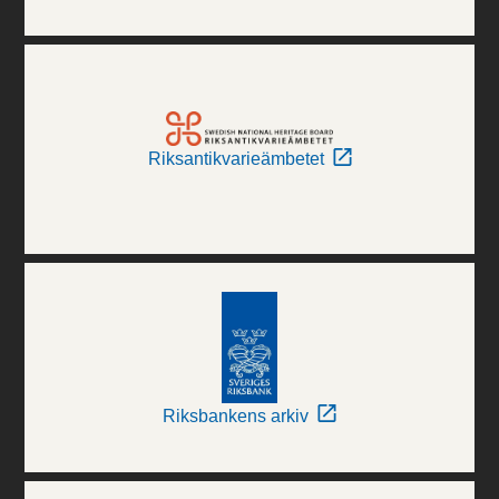
Riksantikvarieämbetet
Riksbankens arkiv