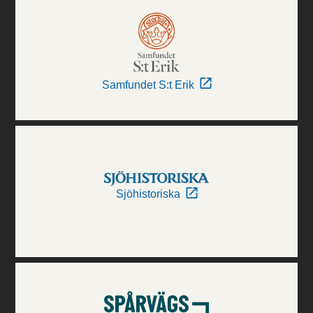
Samfundet S:t Erik
Sjöhistoriska