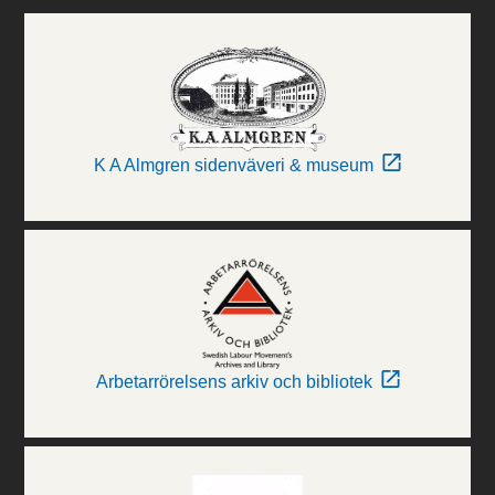
K A Almgren sidenväveri & museum
Arbetarrörelsens arkiv och bibliotek