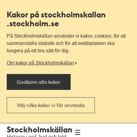
Kakor på stockholmskallan
.stockholm.se
På Stockholmskällan använder vi kakor, cookies, för att
sammanställa statistik och för att webbplatsen ska
fungera på ett bra sätt för dig.
Om kakor på Stockholmskällan
Godkänn alla kakor
Välj vilka kakor vi får använda
Till
Till
Stockholmskällan
navigationen
huvudinnehållet
Historia i ord, ljud och bild