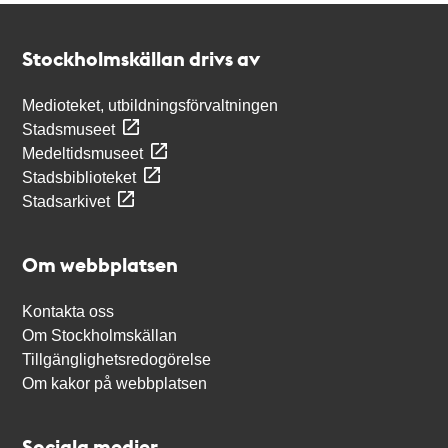
Kontakt
Stockholmskällan
Stockholmskällan drivs av
Medioteket, utbildningsförvaltningen
Stadsmuseet
Medeltidsmuseet
Stadsbiblioteket
Stadsarkivet
Om webbplatsen
Kontakta oss
Om Stockholmskällan
Tillgänglighetsredogörelse
Om kakor på webbplatsen
Sociala medier