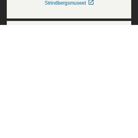
Strindbergsmuseet
Thielska Galleriet
Världskulturmuseerna