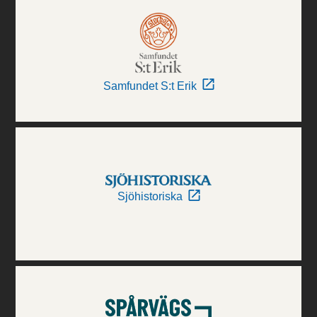
Samfundet S:t Erik
Sjöhistoriska