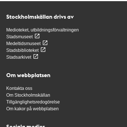
Kontakt
Stockholmskällan
Stockholmskällan drivs av
Medioteket, utbildningsförvaltningen
Stadsmuseet
Medeltidsmuseet
Stadsbiblioteket
Stadsarkivet
Om webbplatsen
Kontakta oss
Om Stockholmskällan
Tillgänglighetsredogörelse
Om kakor på webbplatsen
Sociala medier