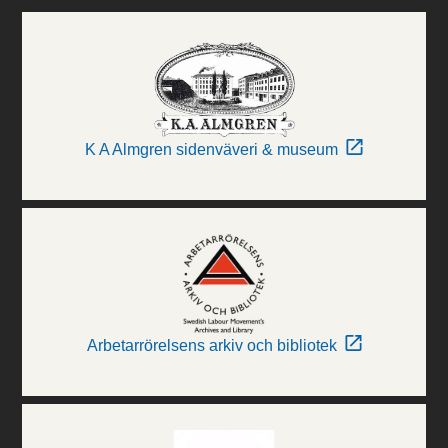
K A Almgren sidenväveri & museum
Arbetarrörelsens arkiv och bibliotek