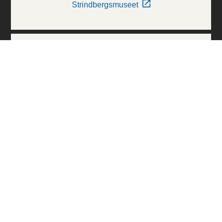
Strindbergsmuseet
Thielska Galleriet
Världskulturmuseerna