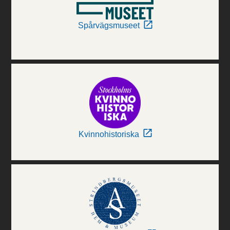
Spårvägsmuseet
Kvinnohistoriska