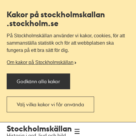
Kakor på stockholmskallan
.stockholm.se
På Stockholmskällan använder vi kakor, cookies, för att
sammanställa statistik och för att webbplatsen ska
fungera på ett bra sätt för dig.
Om kakor på Stockholmskällan
Godkänn alla kakor
Välj vilka kakor vi får använda
Till
Till
Stockholmskällan
navigationen
huvudinnehållet
Historia i ord, ljud och bild