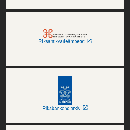
Riksantikvarieämbetet
Riksbankens arkiv