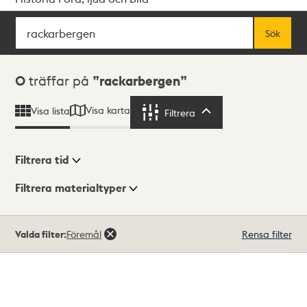
Sök
Fritextsök
Sök
Sökresultat
0
träffar på
rackarbergen
Visa karta
Visa lista
Filtrera
Filtrera
Filtrera tid
Filtrera materialtyper
Visningsläge
Totalt
Valda filter:
Föremål
Rensa filter
0
träffar
Lista
Karta