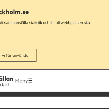
ockholm.se
tt sammanställa statistik och för att webbplatsen ska
or vi får använda
ällan
Meny
h bild