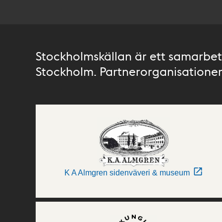
Stockholmskällan är ett samarbete
Stockholm. Partnerorganisationer 
K A Almgren sidenväveri & museum