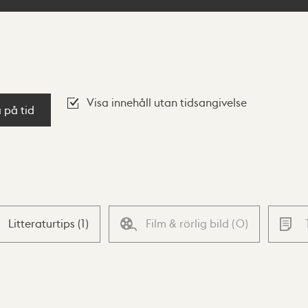
Visa innehåll utan tidsangivelse
a på tid
Litteraturtips
(
1
)
Film & rörlig bild
(
0
)