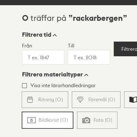
0
rackarbergen
träffar på
Sökresultat
Filtrera tid
Från
Till
Visningsläge
Filtrer
Filtrera materialtyper
Lista
Karta
Visa inte lärarhandledningar
Ritning
(
0
)
Föremål
(
0
)
Bildkonst
(
0
)
Foto
(
0
)