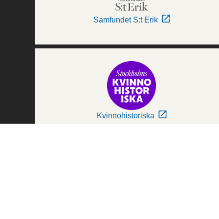
Samfundet S:t Erik
Kvinnohistoriska
Världskulturmuseerna