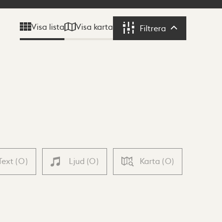
Visa karta
Visa lista
Filtrera
Filtrera
Text
(
0
)
Ljud
(
0
)
Karta
(
0
)