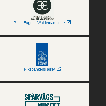
Prins Eugens Waldemarsudde
Riksbankens arkiv