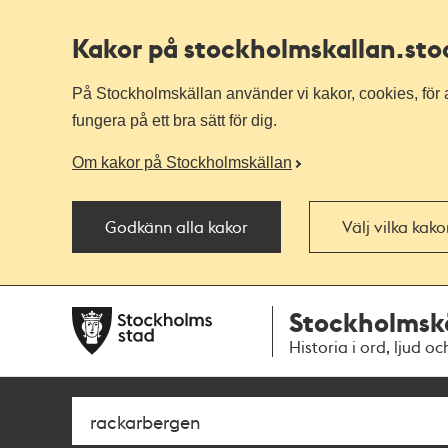
Kakor på stockholmskallan
.st
På Stockholmskällan använder vi kakor, cookies, för a
fungera på ett bra sätt för dig.
Om kakor på Stockholmskällan
Godkänn alla kakor
Välj vilka kak
Till
Till
Stockholmsk
navigationen
huvudinnehållet
Historia i ord, ljud oc
Sök
Fritextsök