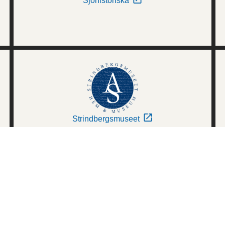
Sjöhistoriska
Strindbergsmuseet