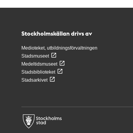
Kontakt
Stockholmskällan
Stockholmskällan drivs av
Medioteket, utbildningsförvaltningen
Stadsmuseet
Medeltidsmuseet
Stadsbiblioteket
Stadsarkivet