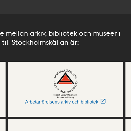
 mellan arkiv, bibliotek och museer i
till Stockholmskällan är:
Arbetarrörelsens arkiv och bibliotek