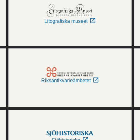
Litografiska museet
Riksantikvarieämbetet