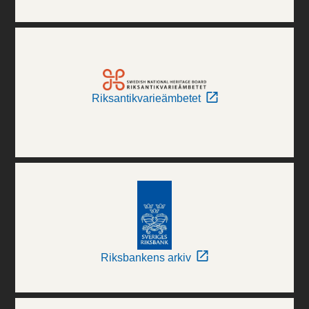
Riksantikvarieämbetet
Riksbankens arkiv