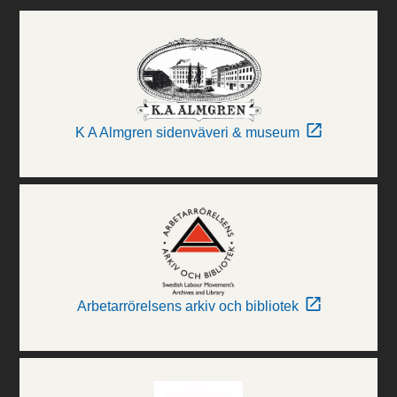
K A Almgren sidenväveri & museum
Arbetarrörelsens arkiv och bibliotek