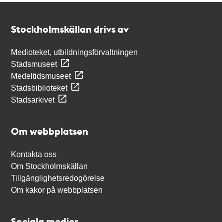
Kontakt
Stockholmskällan
Stockholmskällan drivs av
Medioteket, utbildningsförvaltningen
Stadsmuseet
Medeltidsmuseet
Stadsbiblioteket
Stadsarkivet
Om webbplatsen
Kontakta oss
Om Stockholmskällan
Tillgänglighetsredogörelse
Om kakor på webbplatsen
Sociala medier