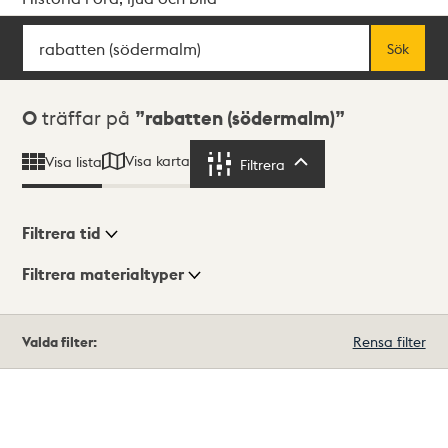
Sök
Fritextsök
Sök
Sökresultat
0
träffar på
rabatten (södermalm)
Visa karta
Visa lista
Filtrera
Filtrera
Filtrera tid
Filtrera materialtyper
Visningsläge
Totalt
Valda filter:
Rensa filter
0
träffar
Lista
Karta