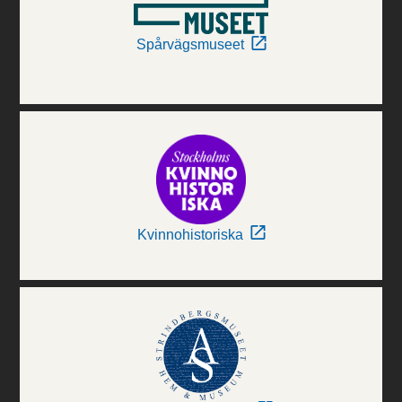
Spårvägsmuseet
Kvinnohistoriska