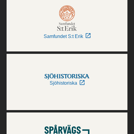
Samfundet S:t Erik
Sjöhistoriska