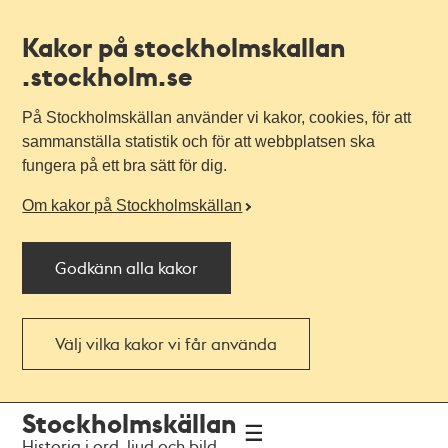
Kakor på stockholmskallan
.stockholm.se
På Stockholmskällan använder vi kakor, cookies, för att
sammanställa statistik och för att webbplatsen ska
fungera på ett bra sätt för dig.
Om kakor på Stockholmskällan
Godkänn alla kakor
Välj vilka kakor vi får använda
Till
Till
Stockholmskällan
navigationen
huvudinnehållet
Historia i ord, ljud och bild