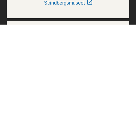
Strindbergsmuseet
Thielska Galleriet
Världskulturmuseerna