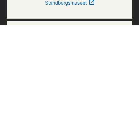
Strindbergsmuseet
Thielska Galleriet
Världskulturmuseerna