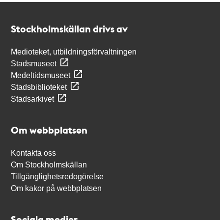
Kontakt
Stockholmskällan
Stockholmskällan drivs av
Medioteket, utbildningsförvaltningen
Stadsmuseet
Medeltidsmuseet
Stadsbiblioteket
Stadsarkivet
Om webbplatsen
Kontakta oss
Om Stockholmskällan
Tillgänglighetsredogörelse
Om kakor på webbplatsen
Sociala medier