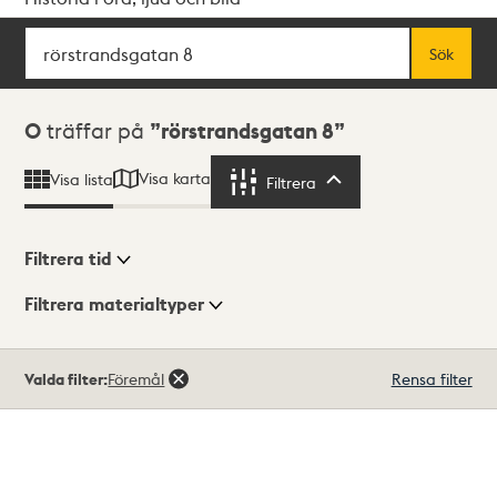
Sök
Fritextsök
Sök
Sökresultat
0
träffar på
rörstrandsgatan 8
Visa karta
Visa lista
Filtrera
Filtrera
Filtrera tid
Filtrera materialtyper
Visningsläge
Totalt
Valda filter:
Föremål
Rensa filter
0
träffar
Lista
Karta