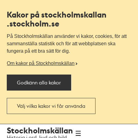
Kakor på stockholmskallan
.stockholm.se
På Stockholmskällan använder vi kakor, cookies, för att
sammanställa statistik och för att webbplatsen ska
fungera på ett bra sätt för dig.
Om kakor på Stockholmskällan
Godkänn alla kakor
Välj vilka kakor vi får använda
Till
Till
Stockholmskällan
navigationen
huvudinnehållet
Historia i ord, ljud och bild