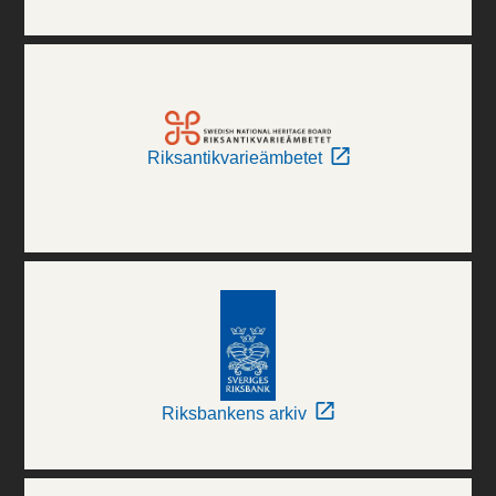
Riksantikvarieämbetet
Riksbankens arkiv