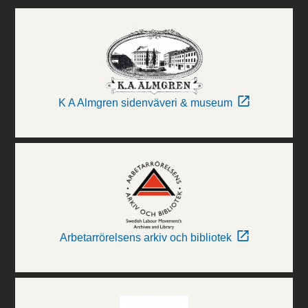
K A Almgren sidenväveri & museum
Arbetarrörelsens arkiv och bibliotek