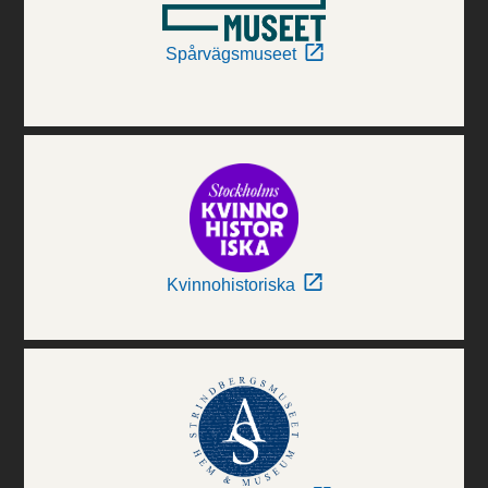
Spårvägsmuseet
Kvinnohistoriska