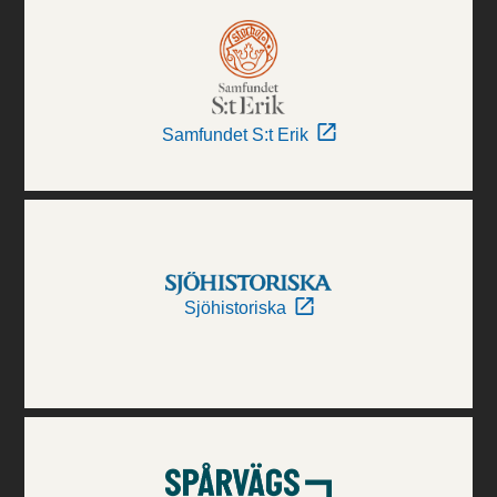
Samfundet S:t Erik
Sjöhistoriska