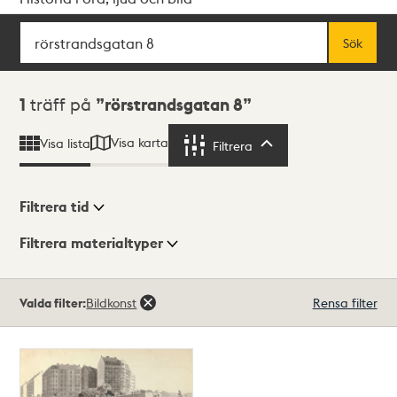
Sök
Fritextsök
Sök
Sökresultat
1
träff på
rörstrandsgatan 8
Visa karta
Visa lista
Filtrera
Filtrera
Filtrera tid
Filtrera materialtyper
Visningsläge
Totalt
Valda filter:
Bildkonst
Rensa filter
1
träffar
Lista
Karta