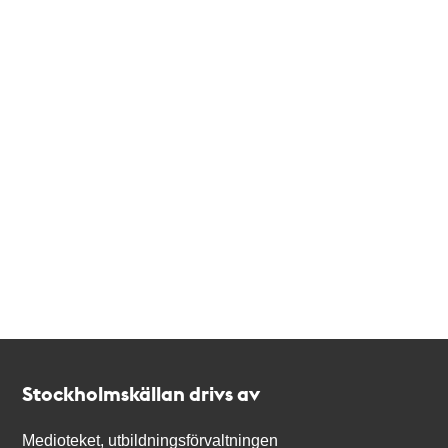
Kontakt
Stockholmskällan
Stockholmskällan drivs av
Medioteket, utbildningsförvaltningen