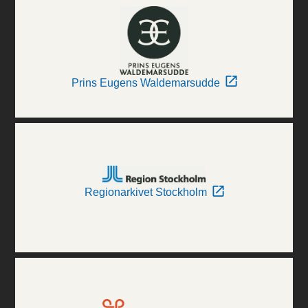
Prins Eugens Waldemarsudde
Regionarkivet Stockholm