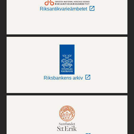
Riksantikvarieämbetet
Riksbankens arkiv