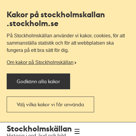
Kakor på stockholmskallan
.stockholm.se
På Stockholmskällan använder vi kakor, cookies, för att
sammanställa statistik och för att webbplatsen ska
fungera på ett bra sätt för dig.
Om kakor på Stockholmskällan
Godkänn alla kakor
Välj vilka kakor vi får använda
Till
Till
Stockholmskällan
navigationen
huvudinnehållet
Historia i ord, ljud och bild