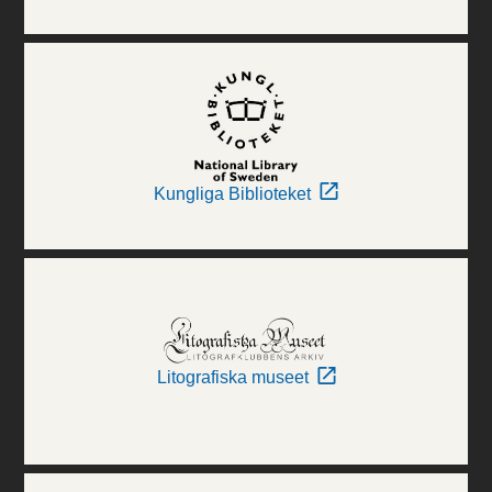
Kungliga Biblioteket
Litografiska museet