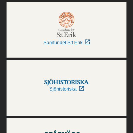
Samfundet S:t Erik
Sjöhistoriska