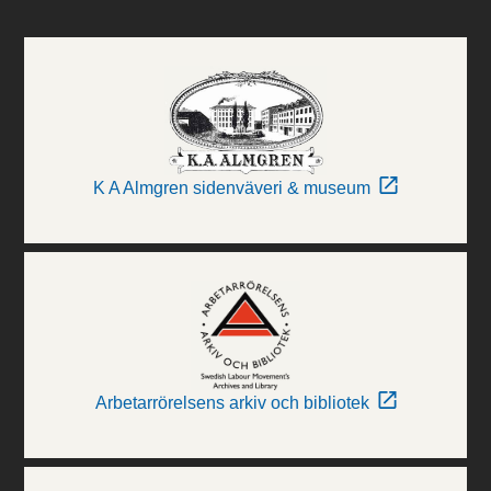
K A Almgren sidenväveri & museum
Arbetarrörelsens arkiv och bibliotek