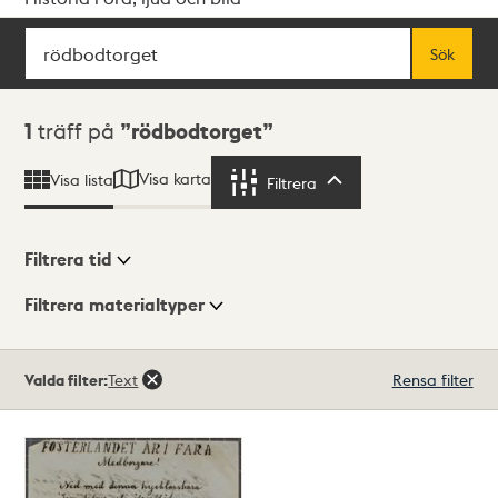
Sök
Fritextsök
Sök
Sökresultat
1
träff på
rödbodtorget
Visa karta
Visa lista
Filtrera
Filtrera
Filtrera tid
Filtrera materialtyper
Visningsläge
Totalt
Valda filter:
Text
Rensa filter
1
träffar
Lista
Karta