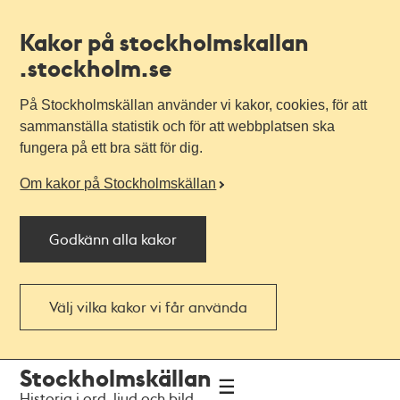
Kakor på stockholmskallan
.stockholm.se
På Stockholmskällan använder vi kakor, cookies, för att
sammanställa statistik och för att webbplatsen ska
fungera på ett bra sätt för dig.
Om kakor på Stockholmskällan
Godkänn alla kakor
Välj vilka kakor vi får använda
Till
Till
Stockholmskällan
navigationen
huvudinnehållet
Historia i ord, ljud och bild