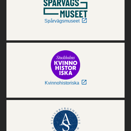
Spårvägsmuseet
Kvinnohistoriska