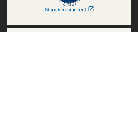
Strindbergsmuseet
Thielska Galleriet
Världskulturmuseerna