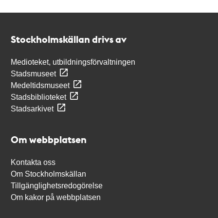
Kontakt
Stockholmskällan
Stockholmskällan drivs av
Medioteket, utbildningsförvaltningen
Stadsmuseet
Medeltidsmuseet
Stadsbiblioteket
Stadsarkivet
Om webbplatsen
Kontakta oss
Om Stockholmskällan
Tillgänglighetsredogörelse
Om kakor på webbplatsen