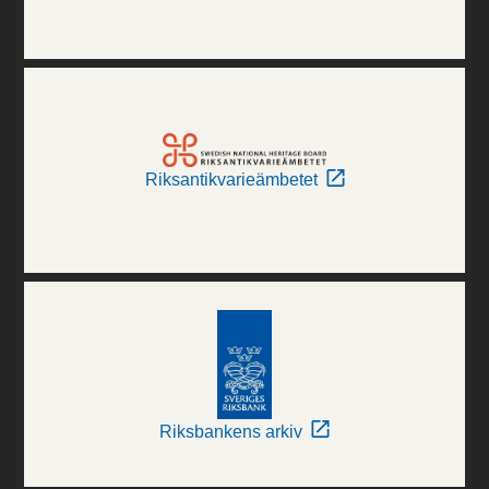
Riksantikvarieämbetet
Riksbankens arkiv