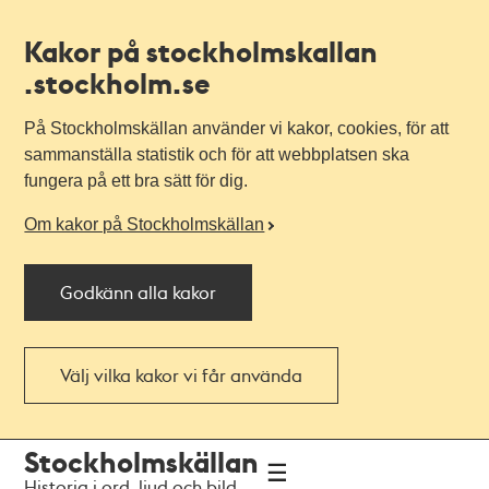
Kakor på stockholmskallan
.stockholm.se
På Stockholmskällan använder vi kakor, cookies, för att
sammanställa statistik och för att webbplatsen ska
fungera på ett bra sätt för dig.
Om kakor på Stockholmskällan
Godkänn alla kakor
Välj vilka kakor vi får använda
Till
Till
Stockholmskällan
navigationen
huvudinnehållet
Historia i ord, ljud och bild