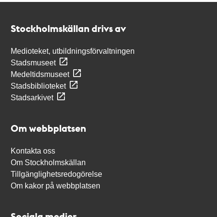
Kontakt
Stockholmskällan
Stockholmskällan drivs av
Medioteket, utbildningsförvaltningen
Stadsmuseet
Medeltidsmuseet
Stadsbiblioteket
Stadsarkivet
Om webbplatsen
Kontakta oss
Om Stockholmskällan
Tillgänglighetsredogörelse
Om kakor på webbplatsen
Sociala medier