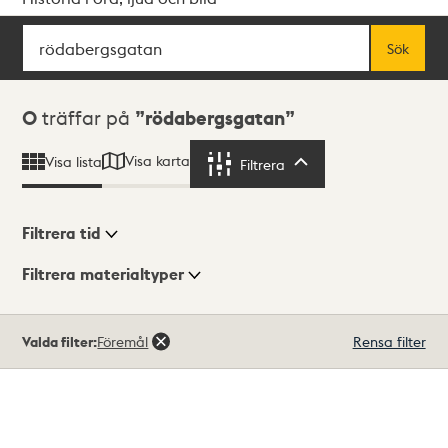
Sök
Fritextsök
Sök
Sökresultat
0
träffar på
rödabergsgatan
Visa karta
Visa lista
Filtrera
Filtrera
Filtrera tid
Filtrera materialtyper
Visningsläge
Totalt
Valda filter:
Föremål
Rensa filter
0
träffar
Lista
Karta