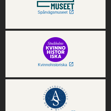
Spårvägsmuseet
Kvinnohistoriska