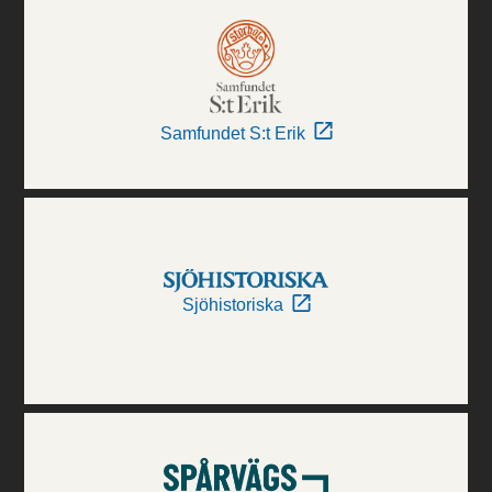
Samfundet S:t Erik
Sjöhistoriska