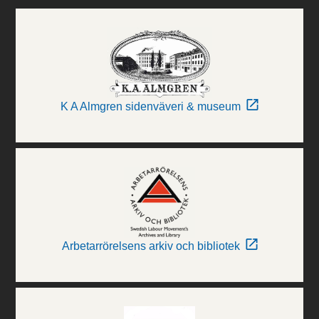
K A Almgren sidenväveri & museum
Arbetarrörelsens arkiv och bibliotek