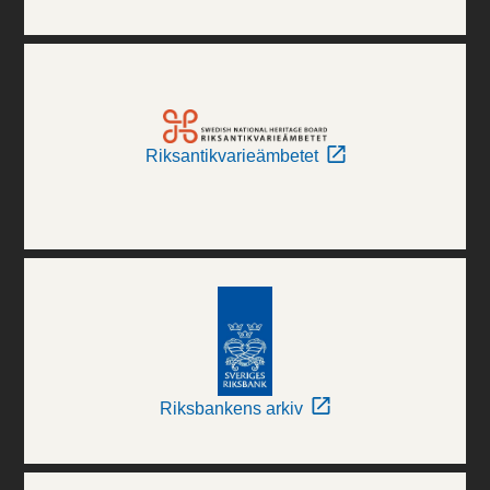
Riksantikvarieämbetet
Riksbankens arkiv