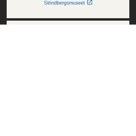
Strindbergsmuseet
Thielska Galleriet
Världskulturmuseerna