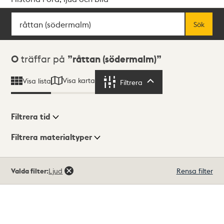
Sök
Fritextsök
Sök
Sökresultat
0
träffar på
råttan (södermalm)
Visa karta
Visa lista
Filtrera
Filtrera
Filtrera tid
Filtrera materialtyper
Visningsläge
Totalt
Valda filter:
Ljud
Rensa filter
0
träffar
Lista
Karta