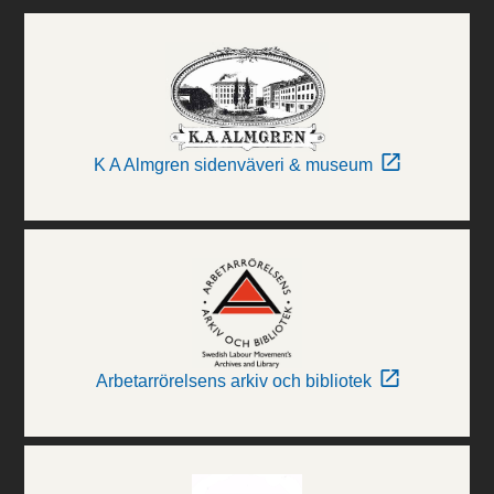
K A Almgren sidenväveri & museum
Arbetarrörelsens arkiv och bibliotek