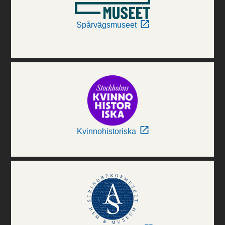
Spårvägsmuseet
Kvinnohistoriska