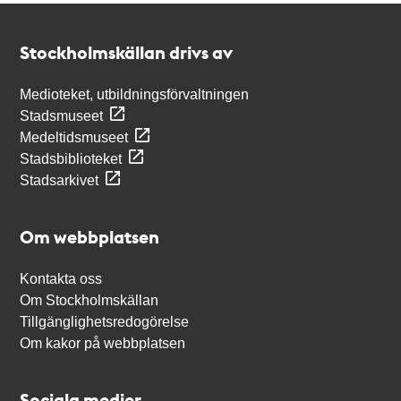
Kontakt
Stockholmskällan
Stockholmskällan drivs av
Medioteket, utbildningsförvaltningen
Stadsmuseet
Medeltidsmuseet
Stadsbiblioteket
Stadsarkivet
Om webbplatsen
Kontakta oss
Om Stockholmskällan
Tillgänglighetsredogörelse
Om kakor på webbplatsen
Sociala medier