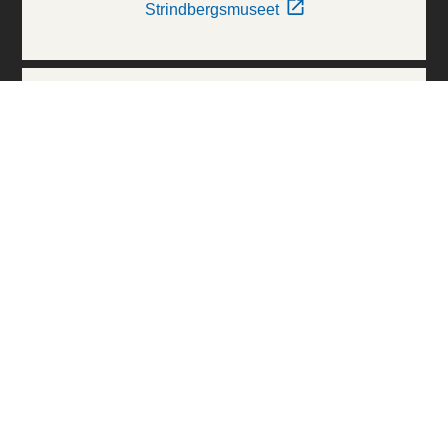
Strindbergsmuseet
Thielska Galleriet
Världskulturmuseerna