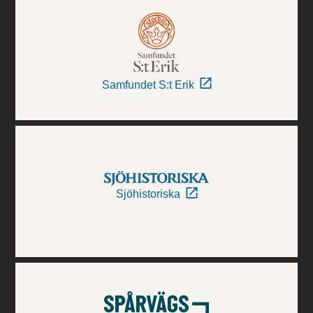
Samfundet S:t Erik
Sjöhistoriska