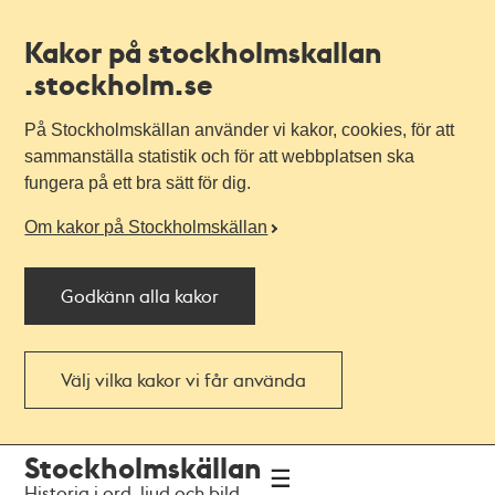
Kakor på stockholmskallan
.stockholm.se
På Stockholmskällan använder vi kakor, cookies, för att
sammanställa statistik och för att webbplatsen ska
fungera på ett bra sätt för dig.
Om kakor på Stockholmskällan
Godkänn alla kakor
Välj vilka kakor vi får använda
Till
Till
Stockholmskällan
navigationen
huvudinnehållet
Historia i ord, ljud och bild