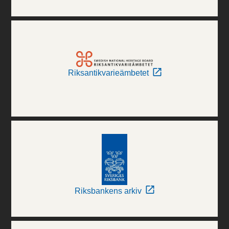
Riksantikvarieämbetet
Riksbankens arkiv