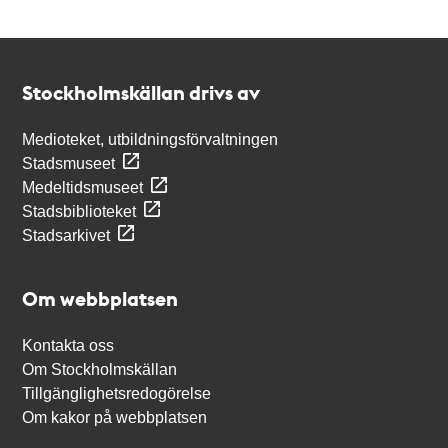
Kontakt
Stockholmskällan
Stockholmskällan drivs av
Medioteket, utbildningsförvaltningen
Stadsmuseet
Medeltidsmuseet
Stadsbiblioteket
Stadsarkivet
Om webbplatsen
Kontakta oss
Om Stockholmskällan
Tillgänglighetsredogörelse
Om kakor på webbplatsen