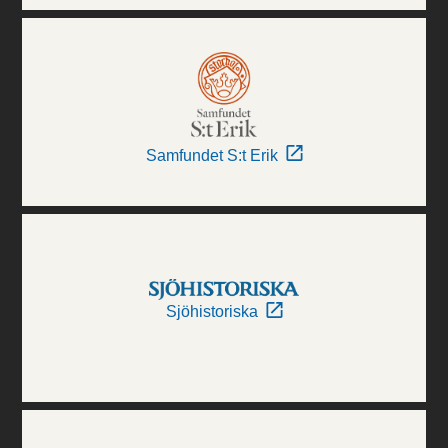
Samfundet S:t Erik
Sjöhistoriska