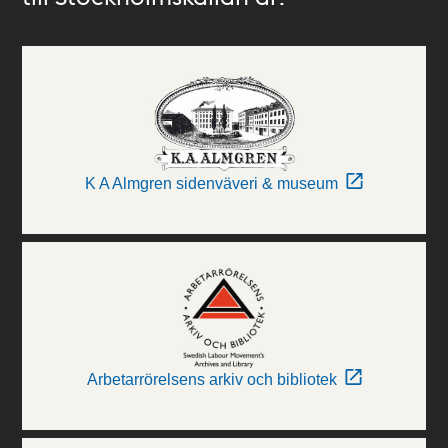
K A Almgren sidenväveri & museum
Arbetarrörelsens arkiv och bibliotek