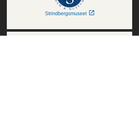
Strindbergsmuseet
Thielska Galleriet
Världskulturmuseerna