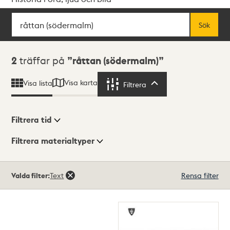
Sök
Fritextsök
Sök
Sökresultat
2
träffar på
råttan (södermalm)
Visa karta
Visa lista
Filtrera
Filtrera
Filtrera tid
Filtrera materialtyper
Visningsläge
Totalt
Valda filter:
Text
Rensa filter
2
träffar
Lista
Karta