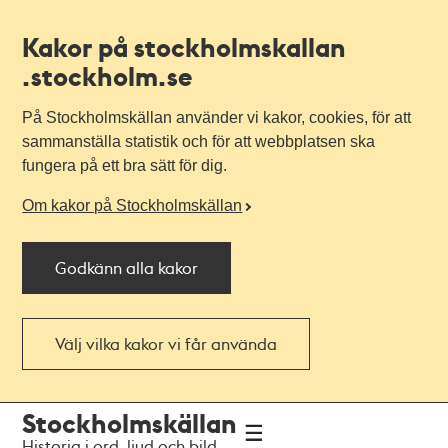
Kakor på stockholmskallan
.stockholm.se
På Stockholmskällan använder vi kakor, cookies, för att
sammanställa statistik och för att webbplatsen ska
fungera på ett bra sätt för dig.
Om kakor på Stockholmskällan
Godkänn alla kakor
Välj vilka kakor vi får använda
Till
Till
Stockholmskällan
navigationen
huvudinnehållet
Historia i ord, ljud och bild