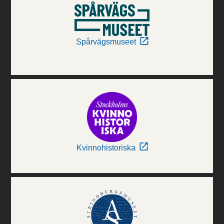
Spårvägsmuseet
Kvinnohistoriska