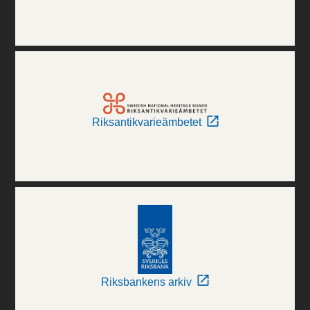
Riksantikvarieämbetet
Riksbankens arkiv