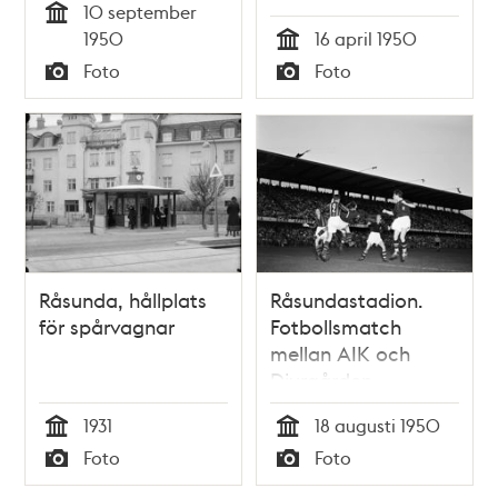
10 september
Tid
1950
16 april 1950
Tid
Foto
Foto
Typ
Typ
Råsunda, hållplats
Råsundastadion.
för spårvagnar
Fotbollsmatch
mellan AIK och
Djurgården
1931
18 augusti 1950
Tid
Tid
Foto
Foto
Typ
Typ