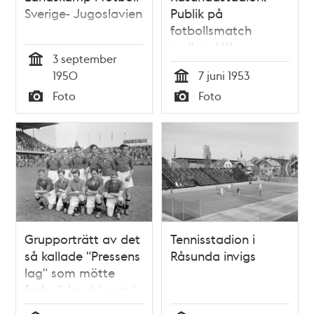
Sverige- Jugoslavien
Publik på
fotbollsmatch
mellan AIK -
3 september
Norrköping
Tid
1950
7 juni 1953
Tid
Foto
Foto
Typ
Typ
Grupporträtt av det
Tennisstadion i
så kallade "Pressens
Råsunda invigs
lag" som mötte
fotbollslandslaget i
maj 1950 på