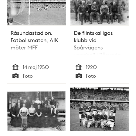
Råsundastadion.
De flintskalligas
Fotbollsmatch, AIK
klubb vid
möter MFF
Spårvägens
vagnhall i Råsunda
1920
14 maj 1950
1920
Tid
Tid
Foto
Foto
Typ
Typ