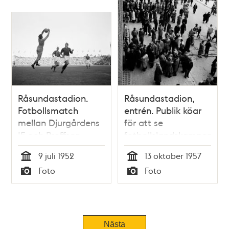
Råsundastadion.
Råsundastadion,
Fotbollsmatch
entrén. Publik köar
mellan Djurgårdens
för att se
IF och Proffsen.
fotbollslandskampen
Målvakten Owe
mellan Sverige och
9 juli 1952
13 oktober 1957
Nilsson fångar
Norge
Tid
Tid
Foto
Foto
bollen, t.h. spelarna
Typ
Typ
Hasse Jeppson och
Bernt Iwegren
Nästa