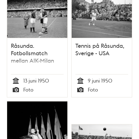
Råsunda.
Tennis på Råsunda,
Fotbollsmatch
Sverige - USA
mellan AIK-Milan
13 juni 1950
9 juni 1950
Tid
Tid
Foto
Foto
Typ
Typ