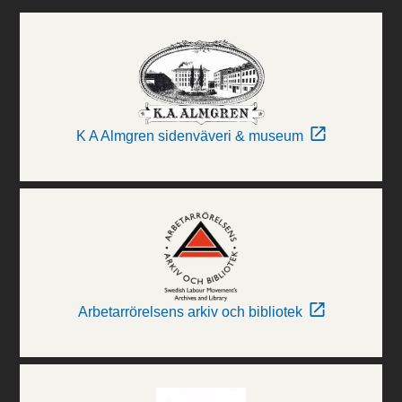
K A Almgren sidenväveri & museum
Arbetarrörelsens arkiv och bibliotek