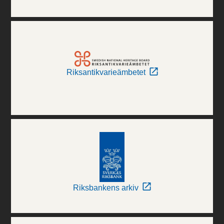
Riksantikvarieämbetet
Riksbankens arkiv