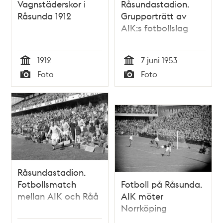
Vagnstäderskor i
Råsundastadion.
Råsunda 1912
Grupporträtt av
AIK:s fotbollslag
1912
7 juni 1953
Tid
Tid
Foto
Foto
Typ
Typ
Råsundastadion.
Fotbollsmatch
Fotboll på Råsunda.
mellan AIK och Råå
AIK möter
Norrköping