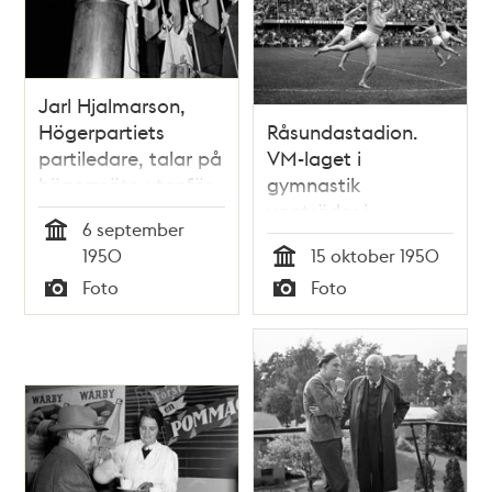
Jarl Hjalmarson,
Högerpartiets
Råsundastadion.
partiledare, talar på
VM-laget i
högermöte utanför
gymnastik
Råsundastadion
uppträder i
6 september
samband med
Tid
1950
15 oktober 1950
fotbollslandskampen
Tid
Foto
Foto
mellan Sverige och
Typ
Typ
Danmark