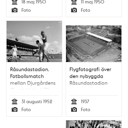
18 maj 1950
11 maj 1950
Råsunda
Tid
Tid
Foto
Foto
Typ
Typ
Råsundastadion.
Flygfotografi över
Fotbollsmatch
den nybyggda
mellan Djurgårdens
Råsundastadion
IF och Malmö FF.
Spelarna fr.v. Eric
31 augusti 1952
1937
Nilsson (MFF), Åke
Tid
Tid
Foto
Foto
Hansson (MFF) och
Typ
Typ
John ""Jompa""
Eriksson (DIF)