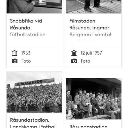
Snabbfika vid
Filmstaden
Råsunda
Råsunda. Ingmar
fotbollsstadion.
Bergman i samtal
med Victor
Sjöström, vid
1953
12 juli 1957
filminspelningen av
Tid
Tid
Foto
Foto
""Smultronstället"".
Typ
Typ
V. Sjöström, 78 år,
gör huvudrollen i I.
Bergmans nya film
Råsundastadion.
Landskamp i fotboll
Råsundastadion.