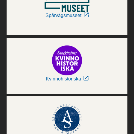
Spårvägsmuseet
Kvinnohistoriska