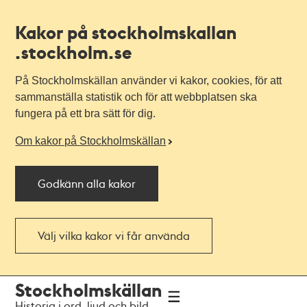
Kakor på stockholmskallan
.stockholm.se
På Stockholmskällan använder vi kakor, cookies, för att
sammanställa statistik och för att webbplatsen ska
fungera på ett bra sätt för dig.
Om kakor på Stockholmskällan
Godkänn alla kakor
Välj vilka kakor vi får använda
Till
Till
Stockholmskällan
navigationen
huvudinnehållet
Historia i ord, ljud och bild