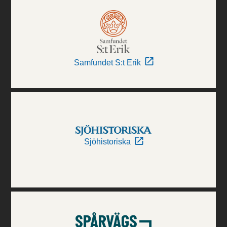
Samfundet S:t Erik
Sjöhistoriska