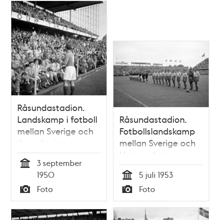
Råsundastadion.
Landskamp i fotboll
Råsundastadion.
mellan Sverige och
Fotbollslandskamp
Jugoslavien
mellan Sverige och
Ungern. Lagen
3 september
uppställda på
Tid
1950
5 juli 1953
planen
Tid
Foto
Foto
Typ
Typ