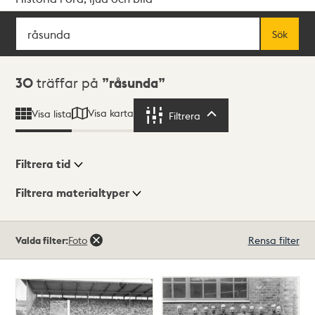
Sök
Fritextsök
Sök
Sökresultat
30
träffar på
råsunda
Visa karta
Visa lista
Filtrera
Filtrera
Filtrera tid
Filtrera materialtyper
Visningsläge
Totalt
Valda filter:
Foto
Rensa filter
30
träffar
Lista
Karta