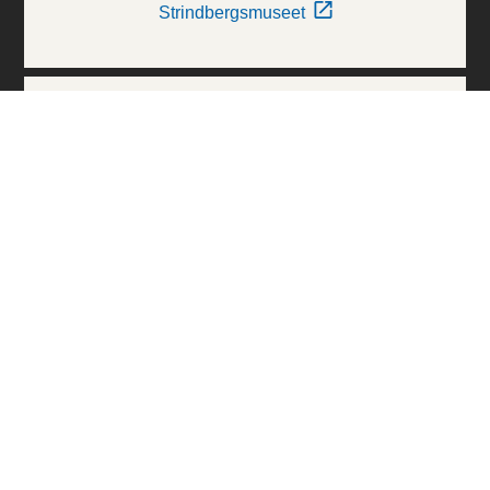
Strindbergsmuseet
Thielska Galleriet
Världskulturmuseerna