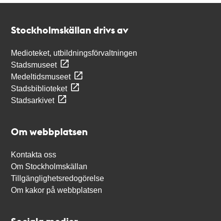
Kontakt
Stockholmskällan
Stockholmskällan drivs av
Medioteket, utbildningsförvaltningen
Stadsmuseet
Medeltidsmuseet
Stadsbiblioteket
Stadsarkivet
Om webbplatsen
Kontakta oss
Om Stockholmskällan
Tillgänglighetsredogörelse
Om kakor på webbplatsen