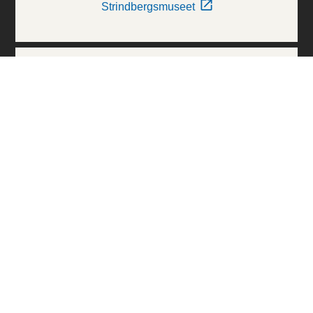
Strindbergsmuseet
Thielska Galleriet
Världskulturmuseerna