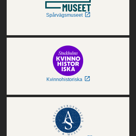
Spårvägsmuseet
Kvinnohistoriska