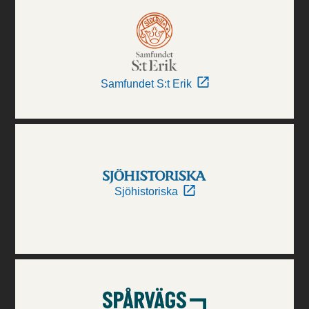
Samfundet S:t Erik
Sjöhistoriska