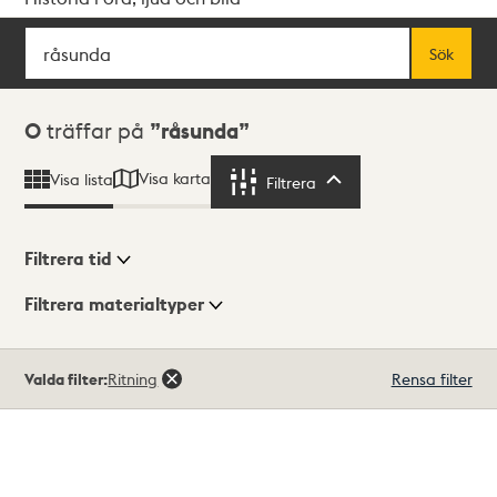
Sök
Fritextsök
Sök
Sökresultat
0
träffar på
råsunda
Visa karta
Visa lista
Filtrera
Filtrera
Filtrera tid
Filtrera materialtyper
Visningsläge
Totalt
Valda filter:
Ritning
Rensa filter
0
träffar
Lista
Karta