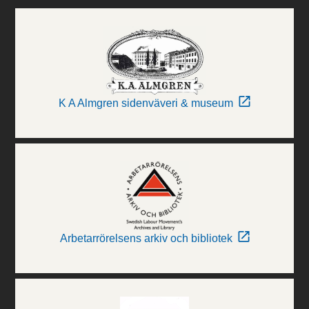
K A Almgren sidenväveri & museum
Arbetarrörelsens arkiv och bibliotek