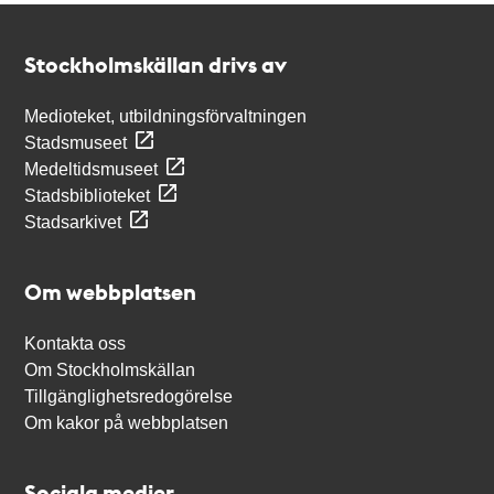
Kontakt
Stockholmskällan
Stockholmskällan drivs av
Medioteket, utbildningsförvaltningen
Stadsmuseet
Medeltidsmuseet
Stadsbiblioteket
Stadsarkivet
Om webbplatsen
Kontakta oss
Om Stockholmskällan
Tillgänglighetsredogörelse
Om kakor på webbplatsen
Sociala medier