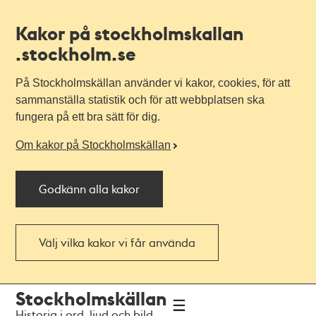
Kakor på stockholmskallan
.stockholm.se
På Stockholmskällan använder vi kakor, cookies, för att
sammanställa statistik och för att webbplatsen ska
fungera på ett bra sätt för dig.
Om kakor på Stockholmskällan
Godkänn alla kakor
Välj vilka kakor vi får använda
Till
Till
Stockholmskällan
navigationen
huvudinnehållet
Historia i ord, ljud och bild