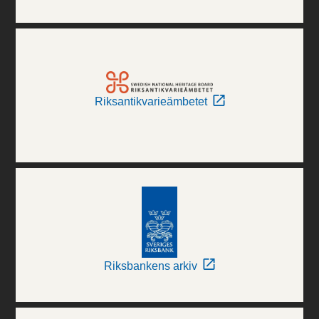
Riksantikvarieämbetet
Riksbankens arkiv