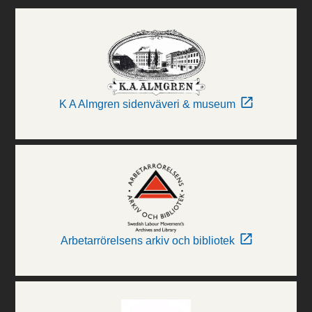
K A Almgren sidenväveri & museum
Arbetarrörelsens arkiv och bibliotek