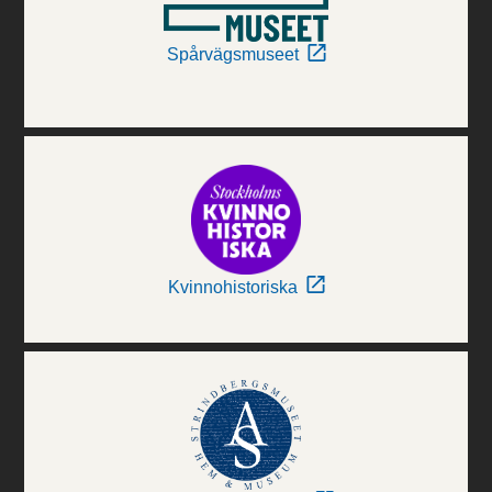
Spårvägsmuseet
Kvinnohistoriska