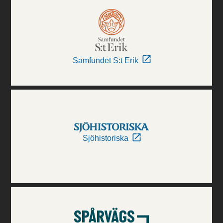
Samfundet S:t Erik
Sjöhistoriska