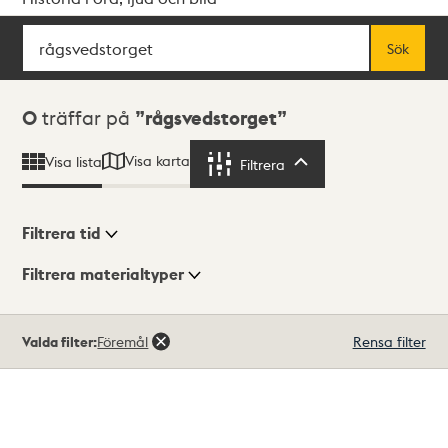
Sök
Fritextsök
Sök
Sökresultat
0
träffar på
rågsvedstorget
Visa karta
Visa lista
Filtrera
Filtrera
Filtrera tid
Filtrera materialtyper
Visningsläge
Totalt
Valda filter:
Föremål
Rensa filter
0
träffar
Lista
Karta