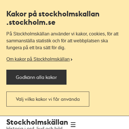
Kakor på stockholmskallan
.stockholm.se
På Stockholmskällan använder vi kakor, cookies, för att
sammanställa statistik och för att webbplatsen ska
fungera på ett bra sätt för dig.
Om kakor på Stockholmskällan
Godkänn alla kakor
Välj vilka kakor vi får använda
Till
Till
Stockholmskällan
navigationen
huvudinnehållet
Historia i ord, ljud och bild