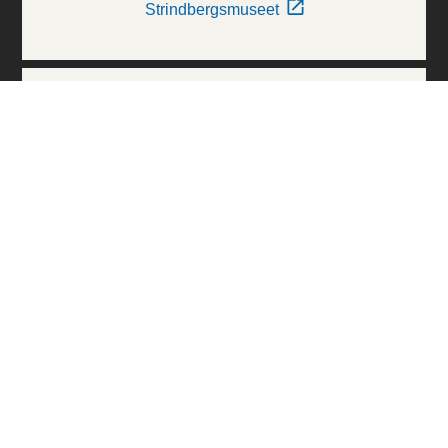
Strindbergsmuseet
Thielska Galleriet
Världskulturmuseerna