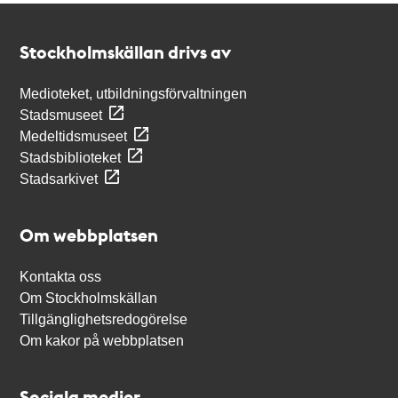
Kontakt
Stockholmskällan
Stockholmskällan drivs av
Medioteket, utbildningsförvaltningen
Stadsmuseet
Medeltidsmuseet
Stadsbiblioteket
Stadsarkivet
Om webbplatsen
Kontakta oss
Om Stockholmskällan
Tillgänglighetsredogörelse
Om kakor på webbplatsen
Sociala medier