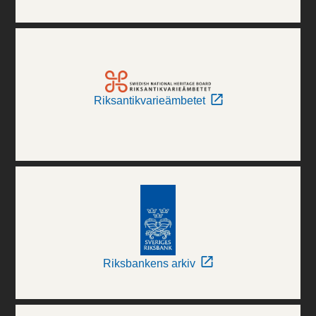
Riksantikvarieämbetet
Riksbankens arkiv